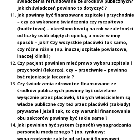
świadczenia refundowane ze środków publicznych?
Jakich świadczeń powinno to dotyczyć ?
Jak powinny być finansowane szpitale i przychodnie
– czy za wykonane świadczenia czy ryczałtowo
(budżetowo) – określono kwotą na rok w zależności
od liczby osób objętych opieką, a może w inny
sposób – jaki? Czy wszystkie placówki tak samo,
czy różne różnie (np. inaczej szpitale powiatowe,
inaczej kliniki )
Czy pacjent powinien mieć prawo wyboru szpitala i
przychodni (lekarza), czy – przeciwnie – powinna
być rejonizacja leczenia ?
Czy świadczenia zdrowotne finansowane ze
środków publicznych powinny być udzielane
wyłącznie przez placówki, których właścicielem są
władze publiczne czy też przez placówki (zakłady)
prywatne i jeżeli tak, to czy warunki finansowania
obu sektorów powinny być takie same ?
Jaki powinien być system (sposób) wynagradzania
personelu medycznego ? (np. rynkowy:
wynagrodzenie zależy od sytuacji finansowej