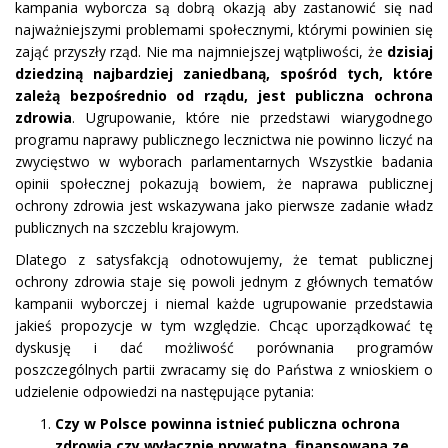
kampania wyborcza są dobrą okazją aby zastanowić się nad
najważniejszymi problemami społecznymi, którymi powinien się
zająć przyszły rząd. Nie ma najmniejszej wątpliwości, że
dzisiaj
dziedziną najbardziej zaniedbaną, spośród tych, które
zależą bezpośrednio od rządu, jest publiczna ochrona
zdrowia
. Ugrupowanie, które nie przedstawi wiarygodnego
programu naprawy publicznego lecznictwa nie powinno liczyć na
zwycięstwo w wyborach parlamentarnych Wszystkie badania
opinii społecznej pokazują bowiem, że naprawa publicznej
ochrony zdrowia jest wskazywana jako pierwsze zadanie władz
publicznych na szczeblu krajowym.
Dlatego z satysfakcją odnotowujemy, że temat publicznej
ochrony zdrowia staje się powoli jednym z głównych tematów
kampanii wyborczej i niemal każde ugrupowanie przedstawia
jakieś propozycje w tym względzie. Chcąc uporządkować tę
dyskusję i dać możliwość porównania programów
poszczególnych partii zwracamy się do Państwa z wnioskiem o
udzielenie odpowiedzi na następujące pytania:
Czy w Polsce powinna istnieć publiczna ochrona
zdrowia czy wyłącznie prywatna, finansowana ze