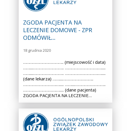
ZGODA PACJENTA NA
LECZENIE DOMOWE - ZPR
ODMÓWIŁ…
18 grudnia 2020
……………………………….. (miejscowość i data)
……....……………………….. ………………………….….....
……....……………………….. ………………………….….....
(dane lekarza) ……....………………………..
………………………….…..... ……....………………………..
………………………….…..... (dane pacjenta)
ZGODA PACJENTA NA LECZENIE…