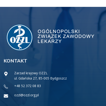
KONTAKT
Zarzad krajowy OZZL
ul. Gdańska 27, 85-005 Bydgoszcz
+48 52 372 08 83
ozzl@ozzl.org.pl