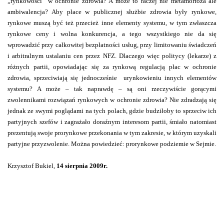
„rynkowości” w ochronie zdrowia? A może to raczej nie metamorfoza ale
ambiwalencja? Aby płace w publicznej służbie zdrowia były rynkowe,
rynkowe muszą być też przecież inne elementy systemu, w tym zwłaszcza
rynkowe ceny i wolna konkurencja, a tego wszystkiego nie da się
wprowadzić przy całkowitej bezpłatności usług, przy limitowaniu świadczeń
i arbitralnym ustalaniu cen przez NFZ. Dlaczego więc politycy (lekarze) z
różnych partii, opowiadając się za rynkową regulacją płac w ochronie
zdrowia, sprzeciwiają się jednocześnie
urynkowieniu innych elementów
systemu? A może – tak naprawdę – są oni rzeczywiście gorącymi
zwolennikami rozwiązań rynkowych w ochronie zdrowia? Nie zdradzają się
jednak ze swymi poglądami na tych polach, gdzie budziłoby to sprzeciw ich
partyjnych szefów i zagrażało doraźnym interesom partii, śmiało natomiast
prezentują swoje prorynkowe przekonania w tym zakresie, w którym uzyskali
partyjne przyzwolenie. Można powiedzieć: prorynkowe podziemie w Sejmie.
Krzysztof Bukiel,
14 sierpnia 2009r.