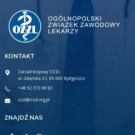
KONTAKT
Zarzad krajowy OZZL
ul. Gdańska 27, 85-005 Bydgoszcz
+48 52 372 08 83
ozzl@ozzl.org.pl
ZNAJDŹ NAS