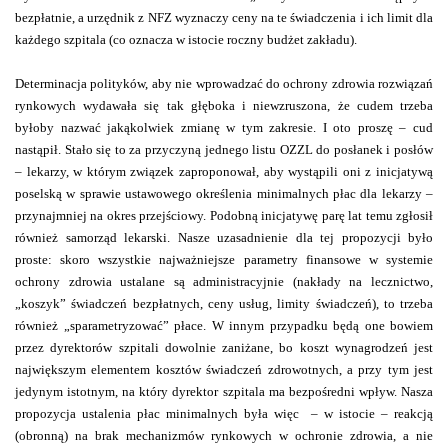
bezpłatnie, a urzędnik z NFZ wyznaczy ceny na te świadczenia i ich limit dla
każdego szpitala (co oznacza w istocie roczny budżet zakładu).
Determinacja polityków, aby nie wprowadzać do ochrony zdrowia rozwiązań
rynkowych wydawała się tak głęboka i niewzruszona, że cudem trzeba
byłoby nazwać jakąkolwiek zmianę w tym zakresie. I oto proszę – cud
nastąpił. Stało się to za przyczyną jednego listu OZZL do posłanek i posłów
– lekarzy, w którym związek zaproponował, aby wystąpili oni z inicjatywą
poselską w sprawie ustawowego określenia minimalnych płac dla lekarzy –
przynajmniej na okres przejściowy. Podobną inicjatywę parę lat temu zgłosił
również samorząd lekarski. Nasze uzasadnienie dla tej propozycji było
proste: skoro wszystkie najważniejsze parametry finansowe w systemie
ochrony zdrowia ustalane są administracyjnie (nakłady na lecznictwo,
„koszyk” świadczeń bezpłatnych, ceny usług, limity świadczeń), to trzeba
również „sparametryzować” płace. W innym przypadku będą one bowiem
przez dyrektorów szpitali dowolnie zaniżane, bo koszt wynagrodzeń jest
największym elementem kosztów świadczeń zdrowotnych, a przy tym jest
jedynym istotnym, na który dyrektor szpitala ma bezpośredni wpływ. Nasza
propozycja ustalenia płac minimalnych była więc
– w istocie – reakcją
(obronną) na brak mechanizmów rynkowych w ochronie zdrowia, a nie