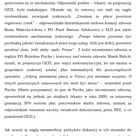
sprzeciwem na te mechanizmy. Odpowiedź posłów – lekarzy na propozycję
OZZL była zaskakująca. Okazało się, że wszyscy oni stali się nagle
zwolennikami rozwiązań rynkowych. „
Uważam, że płace powinien
regulować rynek”
– odpowiedziała dziennikarzom szefowa komisji zdrowia
Beata Małecka-Libera z PO. Poseł Bartosz Arłukowicz z SLD jest także
zwolennikiem mechanizmu rynkowego: „
Pensja lekarza powinna być
pochodną jakości świadczonych przez niego usług. Jeśli jest dobry, powinien
zarabiać dużo. Jeśli słaby: mało. Proste
” . Z kolei wiceminister zdrowia w
rządzie PiS Bolesław Piecha i lewicowy szef resortu zdrowia Marek Balicki
uznali, że propozycja OZZL jest wręcz niekonstytucyjna, bo nie można w
gospodarce rynkowej ustalać płac minimalnych dla poszczególnych
zawodów:
„Jedyną minimalną płacą w Polsce jest minimum socjalne. O
innych gwarancjach ustawowych nie może być mowy
” – stwierdził poseł
Piecha. (Warto przypomnieć, że pan dr Piecha, jako wiceminister zdrowia,
opowiedział się jednak, po strajkach lekarzy w roku 2006, za ustawową
gwarancją 30% wzrostu płac pracowników służby zdrowia, zamiast za
odpowiednim wzrostem wyceny świadczeń dokonywanej przez NFZ, o co
postulował OZZL).
Jak ocenić tę nagłą metamorfozę polityków (lekarzy) w ich stosunku do