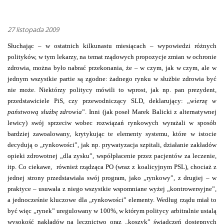
27 listopada 2009
Słuchając – w ostatnich kilkunastu miesiącach – wypowiedzi różnych
polityków, w tym lekarzy, na temat rządowych propozycje zmian w ochronie
zdrowia, można było nabrać przekonania, że – w czym, jak w czym, ale w
jednym wszystkie partie są zgodne: żadnego rynku w służbie zdrowia być
nie może. Niektórzy politycy mówili to wprost, jak np. pan prezydent,
przedstawiciele PiS, czy przewodniczący SLD, deklarujący: „
wierzę w
państwową służbę zdrowia
”. Inni (jak poseł Marek Balicki z alternatywnej
lewicy) swój sprzeciw wobec rozwiązań rynkowych wyrażali w sposób
bardziej zawoalowany, krytykując te elementy systemu, które w istocie
decydują o „rynkowości”, jak np. prywatyzacja szpitali, działanie zakładów
opieki zdrowotnej „dla zysku”, współpłacenie przez pacjentów za leczenie,
itp. Co ciekawe,
również rządząca PO (wraz z koalicyjnym PSL), chociaż z
jednej strony przedstawiała swój program, jako „rynkowy”, z drugiej – w
praktyce – usuwała z niego wszystkie wspomniane wyżej „kontrowersyjne”,
a jednocześnie kluczowe dla „rynkowości” elementy. Według rządu miał to
być więc „rynek” uregulowany w 100%, w którym politycy arbitralnie ustalą
wysokość nakładów na lecznictwo oraz „koszyk” świadczeń dostępnych