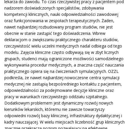
lekarza do zawodu. To czas rzeczywistej pracy z pacjentem pod
nadzorem doświadczonych specjalistów, zdobywania
kompetencji klinicznych, nauki odpowiedzialności zawodowej
oraz funkcjonowania w zespołach terapeutycznych. Żaden,
nawet najbardziej rozbudowany program studiów, nie jest
obecnie w stanie zastąpić tego doświadczenia. Wbrew
deklaracjom o zwiększaniu praktycznego charakteru studiów,
rzeczywistość wielu uczelni medycznych nadal odbiega od tego
modelu. Zajęcia kliniczne często odbywają się w zbyt licznych
grupach, studenci mają ograniczone możliwości samodzielnego
wykonywania procedur medycznych, a znaczna część nauczania
praktycznego opiera się na ćwiczeniach symulacyjnych. OZZL
podkreśla, że nawet najbardziej nowoczesne centra symulacji
medycznej nie zastąpią bezpośredniego kontaktu z pacjentem,
odpowiedzialności za podejmowane decyzje kliniczne oraz
pracy w warunkach rzeczywistego oddziału szpitalnego.
Dodatkowym problemem jest dynamiczny rozwój nowych
kierunków lekarskich, któremu nie zawsze towarzyszy
odpowiedni rozwój bazy klinicznej, infrastruktury dydaktycznej i
kadry nauczającej. W wielu miejscach liczebność grup klinicznych
znacznie przekracza poziom pozwalający na efektywne