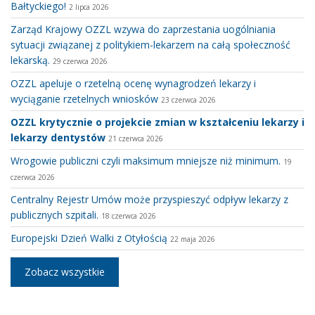
Bałtyckiego!
2 lipca 2026
Zarząd Krajowy OZZL wzywa do zaprzestania uogólniania
sytuacji związanej z politykiem-lekarzem na całą społeczność
lekarską.
29 czerwca 2026
OZZL apeluje o rzetelną ocenę wynagrodzeń lekarzy i
wyciąganie rzetelnych wniosków
23 czerwca 2026
OZZL krytycznie o projekcie zmian w kształceniu lekarzy i
lekarzy dentystów
21 czerwca 2026
Wrogowie publiczni czyli maksimum mniejsze niż minimum.
19
czerwca 2026
Centralny Rejestr Umów może przyspieszyć odpływ lekarzy z
publicznych szpitali.
18 czerwca 2026
Europejski Dzień Walki z Otyłością
22 maja 2026
Zobacz wszystkie