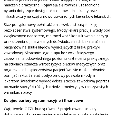
nauczanie praktyczne. Pojawiają się również uzasadnione
pytania dotyczące dostępności odpowiedniej kadry oraz
infrastruktury na części nowo utworzonych kierunków lekarskich.
Staż podyplomowy pełni także niezwykle istotną funkcję
bezpieczeństwa systemowego. Młody lekarz pracuje wtedy pod
zwiększonym nadzorem, ma możliwość konsultowania decyzji
oraz uczenia się na własnych doświadczeniach bez narażania
pacjentów na skutki błędów wynikających z braku praktyki
zawodowej. Skracanie tego etapu bez wcześniejszego
zapewnienia odpowiedniego poziomu kształcenia praktycznego
na studiach oznacza wzrost ryzyka błędów medycznych oraz
pogorszenie bezpieczeństwa pacjentów. Nie można również
pomijać faktu, że staż podyplomowy pozwala młodym
lekarzom świadomie wybrać dalszą ścieżkę zawodową poprzez
poznanie specyfiki różnych dziedzin medycyny w rzeczywistych
warunkach pracy.
Kolejne bariery egzaminacyjne i finansowe
Wątpliwości OZZL budzą również projektowane zmiany
dotyczące systemu egzaminowania lekarzy w trakcie szkolenia