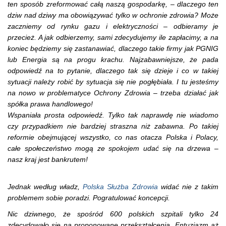
ten sposób zreformować całą naszą gospodarkę, – dlaczego ten
dziw nad dziwy ma obowiązywać tylko w ochronie zdrowia? Może
zaczniemy od rynku gazu i elektryczności – odbieramy je
przecież. A jak odbierzemy, sami zdecydujemy ile zapłacimy, a na
koniec będziemy się zastanawiać, dlaczego takie firmy jak PGNIG
lub Energia są na progu krachu. Najzabawniejsze, że pada
odpowiedź na to pytanie, dlaczego tak się dzieje i co w takiej
sytuacji należy robić by sytuacja się nie pogłębiała. I tu jesteśmy
na nowo w problematyce Ochrony Zdrowia – trzeba działać jak
spółka prawa handlowego!
Wspaniała prosta odpowiedź. Tylko tak naprawdę nie wiadomo
czy przypadkiem nie bardziej straszna niż zabawna. Po takiej
reformie obejmującej wszystko, co nas otacza Polska i Polacy,
całe społeczeństwo mogą ze spokojem udać się na drzewa –
nasz kraj jest bankrutem!
Jednak według władz,
Polska Służba Zdrowia
widać nie z takim
problemem sobie poradzi. Pogratulować koncepcji.
Nic dziwnego, że spośród 600 polskich szpitali tylko 24
zdecydowało się na proponowane przekształcenia. Entuzjazm aż