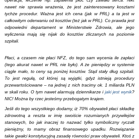
nawet nie sprawia wrażenia, że jest zainteresowany kosztami
tychże procedur. Ważna jest ich cena (jak w PRL) a ta jest w
całkowitym oderwaniu od kosztów (też jak w PRL). Co prawda jest
odpowiedni departament w Ministerstwie Zdrowia, ale jego
wyliczenia mają się nijak do kosztów zliczanych na poziomie
szpitali.
Płaci, a czasem nie płaci NFZ, do tego sam wycenia ile zapłaci
(tego akurat nawet w PRL nie było). A że pieniędzy w systemie
ciągle mało, to ceny są poniżej kosztów. Stąd stały dług szpitali.
To jest regułą, od której są wyjątki, gdyż istnieją procedury
przewartościowane – na jednej z nich tracimy ok. 1 miliarda PLN
w skali roku. O tym nawet alarmują dziennikarze i
jaki jest wynik
?
NIC! Można by rzec jesteśmy przebogatym krajem.
Jeśli do tego wszystkiego dodamy, iż 70% obywateli płaci składkę
zdrowotną a reszta w imię swoiście rozumianych przywilejów
stanowych, bo jak inaczej to nazwać tylko symboliczny ryczałt
pieniężny, to mamy obraz finansowego upadku. Rozwiązanie
takie gwałci konstytucyjną zasadę równości praw obywateli. Ktoś z