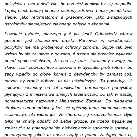
polityków o tym mówi? Nie, bo przecież koalicja by się rozpadła.
Lepiej niech padają finanse ochrony zdrowia. Lepiej przedstawić
siebie, jako reformatorów a przeciwników, jako związkowych
oszołomów niemających zielonego pojęcia o ekonomii.
Powstaje pytanie, dlaczego jest jak jest? Odpowiedź wbrew
pozorom jest stosunkowo prosta. Ponieważ w świadomości
polityków nie ma problemów ochrony zdrowia. Gdyby tak było
wzięto by się za niego z powagą. A trzeba się przecież wykazać
przed społeczeństwem, że coś się robi. Zwracamy uwagę na
słowo „coś” powszechnie stosowane w wypadku prób reform, bo
żeby wpadło do głowy komuś z decydentów by zamiast coś,
można by zrobić dobrze, to nie uświadczysz. To powoduje, iż
zalewani jesteśmy od lat festiwalem poronionych pomysłów,
płynących z ministerstwa śniętych królewiczów, bo tak w naszej
nomenklaturze nazywamy Ministerstwo Zdrowia. Do niedawna
struktury samorządowe jakoś się opierały temu ekonomicznemu
szaleństwu, ale widać już, że choroba się rozprzestrzenia. Byle
tylko na chwilę oddalić od siebie groźbę, że trzeba będzie się
zmierzyć z tą potencjonalnie niebezpiecznie społecznie sprawą –
przetrzymamy jakoś te nasze rządy a potem zastąpią nas ci,