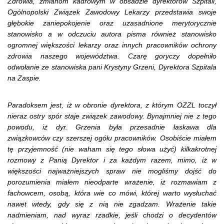
Zdrowia, zmianom kadrowym w obsadzie dyrektorów Szpitali,
Ogólnopolski Związek Zawodowy Lekarzy przedstawia swoje
głębokie zaniepokojenie oraz uzasadnione merytorycznie
stanowisko a w odczuciu autora pisma również stanowisko
ogromnej większości lekarzy oraz innych pracowników ochrony
zdrowia naszego województwa. Czarę goryczy dopełniło
odwołanie ze stanowiska pani Krystyny Grzeni, Dyrektora Szpitala
na Zaspie.
Paradoksem jest, iż w obronie dyrektora, z którym OZZL toczył
nieraz ostry spór staje związek zawodowy.
Bynajmniej nie z tego
powodu, iż dyr. Grzenia była przesadnie łaskawa dla
związkowców czy szerszej ogółu pracowników. Osobiście miałem
tę przyjemność (nie waham się tego słowa użyć) kilkakrotnej
rozmowy z Panią Dyrektor i za każdym razem, mimo, iż w
większości najważniejszych spraw nie mogliśmy dojść do
porozumienia miałem nieodparte wrażenie, iż rozmawiam z
fachowcem, osobą, która wie co mówi, której warto wysłuchać
nawet wtedy, gdy się z nią nie zgadzam. Wrażenie takie
nadmieniam, nad wyraz rzadkie, jeśli chodzi o decydentów