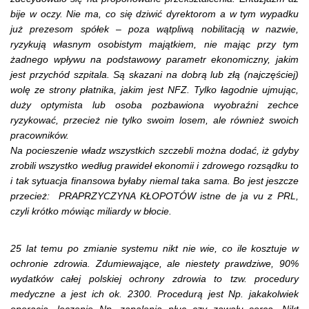
bije w oczy. Nie ma, co się dziwić dyrektorom a w tym wypadku
już prezesom spółek – poza wątpliwą nobilitacją w nazwie,
ryzykują własnym osobistym majątkiem, nie mając przy tym
żadnego wpływu na podstawowy parametr ekonomiczny, jakim
jest przychód szpitala. Są skazani na dobrą lub złą (najczęściej)
wolę ze strony płatnika, jakim jest NFZ. Tylko łagodnie ujmując,
duży optymista lub osoba pozbawiona wyobraźni zechce
ryzykować, przecież nie tylko swoim losem, ale również swoich
pracowników.
Na pocieszenie władz wszystkich szczebli można dodać, iż gdyby
zrobili wszystko według prawideł ekonomii i zdrowego rozsądku to
i tak sytuacja finansowa byłaby niemal taka sama. Bo jest jeszcze
przecież:
PRAPRZYCZYNA KŁOPOTÓW istne de ja vu z PRL,
czyli krótko mówiąc miliardy w błocie.
25 lat temu po zmianie systemu nikt nie wie, co ile kosztuje w
ochronie zdrowia. Zdumiewające, ale niestety prawdziwe, 90%
wydatków całej polskiej ochrony zdrowia to tzw. procedury
medyczne a jest ich ok. 2300. Procedurą jest Np. jakakolwiek
operacja, leczenie Np. zapalenia płuc czy zawału serca. Nikt