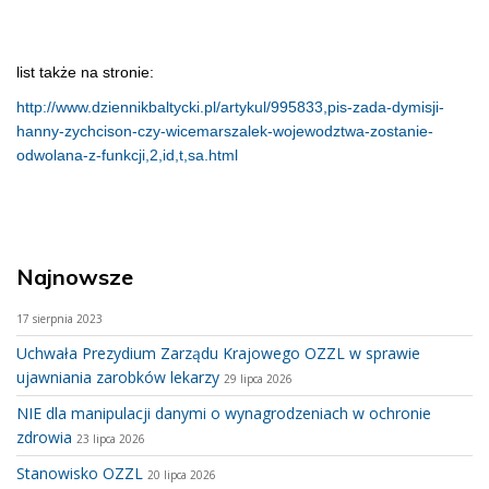
list także na stronie:
http://www.dziennikbaltycki.pl/artykul/995833,pis-zada-dymisji-
hanny-zychcison-czy-wicemarszalek-wojewodztwa-zostanie-
odwolana-z-funkcji,2,id,t,sa.html
Najnowsze
17 sierpnia 2023
Uchwała Prezydium Zarządu Krajowego OZZL w sprawie
ujawniania zarobków lekarzy
29 lipca 2026
NIE dla manipulacji danymi o wynagrodzeniach w ochronie
zdrowia
23 lipca 2026
Stanowisko OZZL
20 lipca 2026