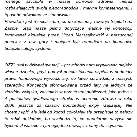
różnego szczebla w naszej ochronie zdrowia, nieraz
rozbawiających swoją nieporadnością i małymi kompetencjami. I
tą osobę odwołano ze stanowiska.
Powodem jest różnica zdań, co do koncepcji rozwoju Szpitala na
Zaspie. Stąd nasze pismo dotyczące właśnie tej koncepcji,
forsowanej aktualnie przez Urząd Marszałkowski a narzuconej
przecież z tzw. góry i mającej być remedium na finansowe
bolączki całego systemu.
OZZL stoi w dziwnej sytuacji – przychodzi nam krytykować niejako
własne dziecko, gdyż pomysł przekształcenia szpitali w podmioty
prawa handlowego wywodzi się, co łatwo sprawdzić, z naszych
szeregów. Koncepcja sformułowana przed laty na jednym ze
zjazdów związku, zaistniała w przestrzeni publicznej, jako jeden z
4 postulatów gwałtownego strajku w ochronie zdrowia w roku
2006, jeszcze za czasów poprzedniej ekipy rządzącej. Nie
chcemy kpić, ale jeśli od kogoś cokolwiek się przepisuje to należy
to robić dokładnie, bo wychodzi to, co popularnie nazywa się
bykiem. A właśnie z tym oględnie mówiąc, mamy do czynienia.