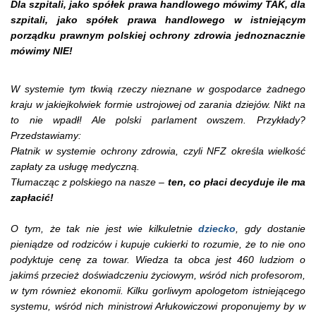
Dla szpitali, jako spółek prawa handlowego mówimy TAK, dla
szpitali, jako spółek prawa handlowego w istniejącym
porządku prawnym polskiej ochrony zdrowia jednoznacznie
mówimy NIE!
W systemie tym tkwią rzeczy nieznane w gospodarce żadnego
kraju w jakiejkolwiek formie ustrojowej od zarania dziejów. Nikt na
to nie wpadł! Ale polski parlament owszem. Przykłady?
Przedstawiamy:
Płatnik w systemie ochrony zdrowia, czyli NFZ określa wielkość
zapłaty za usługę medyczną.
Tłumacząc z polskiego na nasze –
ten, co płaci decyduje ile ma
zapłacić!
O tym, że tak nie jest wie kilkuletnie
dziecko
, gdy dostanie
pieniądze od rodziców i kupuje cukierki to rozumie, że to nie ono
podyktuje cenę za towar. Wiedza ta obca jest 460 ludziom o
jakimś przecież doświadczeniu życiowym, wśród nich profesorom,
w tym również ekonomii. Kilku gorliwym apologetom istniejącego
systemu, wśród nich ministrowi Arłukowiczowi proponujemy by w