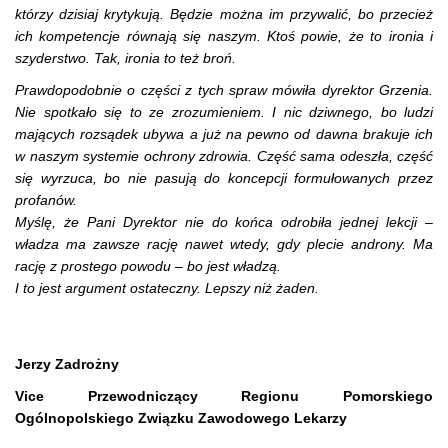
którzy dzisiaj krytykują. Będzie można im przywalić, bo przecież
ich kompetencje równają się naszym. Ktoś powie, że to ironia i
szyderstwo. Tak, ironia to też broń.
Prawdopodobnie o części z tych spraw mówiła dyrektor Grzenia.
Nie spotkało się to ze zrozumieniem. I nic dziwnego, bo ludzi
mających rozsądek ubywa a już na pewno od dawna brakuje ich
w naszym systemie ochrony zdrowia. Część sama odeszła, część
się wyrzuca, bo nie pasują do koncepcji formułowanych przez
profanów.
Myślę, że Pani Dyrektor nie do końca odrobiła jednej lekcji –
władza ma zawsze rację nawet wtedy, gdy plecie androny. Ma
rację z prostego powodu – bo jest władzą.
I to jest argument ostateczny. Lepszy niż żaden.
Jerzy Zadrożny
Vice Przewodniczący Regionu Pomorskiego
Ogólnopolskiego Związku Zawodowego Lekarzy