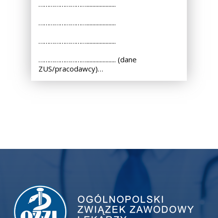
………………………....................
………………………....................
………………………....................
……………………….................... (dane
ZUS/pracodawcy)…