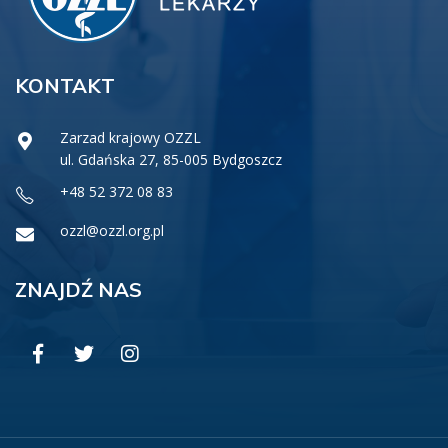
KONTAKT
Zarzad krajowy OZZL
ul. Gdańska 27, 85-005 Bydgoszcz
+48 52 372 08 83
ozzl@ozzl.org.pl
ZNAJDŹ NAS