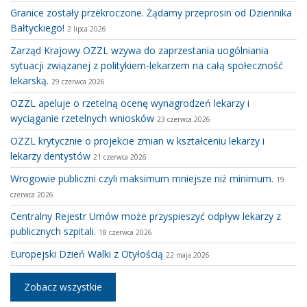
Granice zostały przekroczone. Żądamy przeprosin od Dziennika
Bałtyckiego!
2 lipca 2026
Zarząd Krajowy OZZL wzywa do zaprzestania uogólniania
sytuacji związanej z politykiem-lekarzem na całą społeczność
lekarską.
29 czerwca 2026
OZZL apeluje o rzetelną ocenę wynagrodzeń lekarzy i
wyciąganie rzetelnych wniosków
23 czerwca 2026
OZZL krytycznie o projekcie zmian w kształceniu lekarzy i
lekarzy dentystów
21 czerwca 2026
Wrogowie publiczni czyli maksimum mniejsze niż minimum.
19
czerwca 2026
Centralny Rejestr Umów może przyspieszyć odpływ lekarzy z
publicznych szpitali.
18 czerwca 2026
Europejski Dzień Walki z Otyłością
22 maja 2026
Zobacz wszystkie