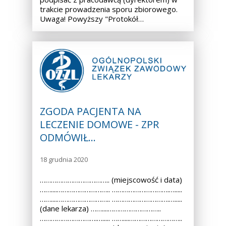
trakcie prowadzenia sporu zbiorowego.
Uwaga! Powyższy "Protokół…
ZGODA PACJENTA NA
LECZENIE DOMOWE - ZPR
ODMÓWIŁ…
18 grudnia 2020
……………………………….. (miejscowość i data)
……....……………………….. ………………………….….....
……....……………………….. ………………………….….....
(dane lekarza) ……....………………………..
………………………….…..... ……....………………………..