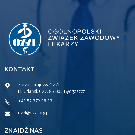
KONTAKT
Zarzad krajowy OZZL
ul. Gdańska 27, 85-005 Bydgoszcz
+48 52 372 08 83
ozzl@ozzl.org.pl
ZNAJDŹ NAS