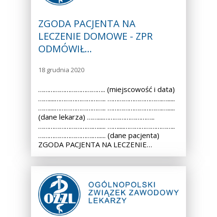
ZGODA PACJENTA NA
LECZENIE DOMOWE - ZPR
ODMÓWIŁ…
18 grudnia 2020
……………………………….. (miejscowość i data)
……....……………………….. ………………………….….....
……....……………………….. ………………………….….....
(dane lekarza) ……....………………………..
………………………….…..... ……....………………………..
………………………….…..... (dane pacjenta)
ZGODA PACJENTA NA LECZENIE…