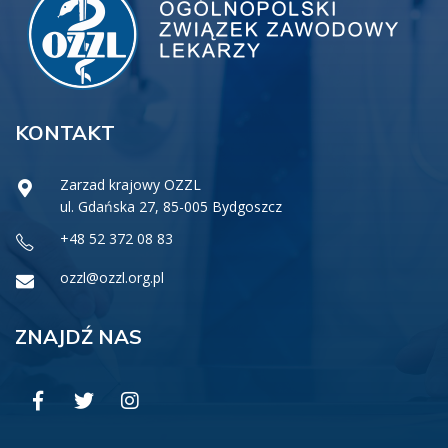
KONTAKT
Zarzad krajowy OZZL
ul. Gdańska 27, 85-005 Bydgoszcz
+48 52 372 08 83
ozzl@ozzl.org.pl
ZNAJDŹ NAS