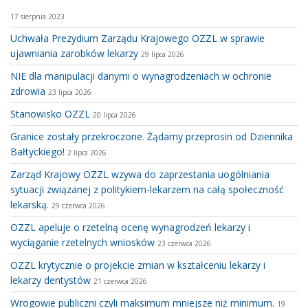
17 sierpnia 2023
Uchwała Prezydium Zarządu Krajowego OZZL w sprawie
ujawniania zarobków lekarzy
29 lipca 2026
NIE dla manipulacji danymi o wynagrodzeniach w ochronie
zdrowia
23 lipca 2026
Stanowisko OZZL
20 lipca 2026
Granice zostały przekroczone. Żądamy przeprosin od Dziennika
Bałtyckiego!
2 lipca 2026
Zarząd Krajowy OZZL wzywa do zaprzestania uogólniania
sytuacji związanej z politykiem-lekarzem na całą społeczność
lekarską.
29 czerwca 2026
OZZL apeluje o rzetelną ocenę wynagrodzeń lekarzy i
wyciąganie rzetelnych wniosków
23 czerwca 2026
OZZL krytycznie o projekcie zmian w kształceniu lekarzy i
lekarzy dentystów
21 czerwca 2026
Wrogowie publiczni czyli maksimum mniejsze niż minimum.
19