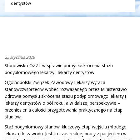
dentystów
25 stycznia 2026
Stanowisko OZZL w sprawie pomysłu
skrócenia stażu
podyplomowego lekarzy i lekarzy
d
entystów
Ogólnopolski Związ
ek
Zawodow
y
Lekarzy wyra
ża
stanowczy
sprzeciw wobec rozważanego przez Ministerstwo
Zdrowia pomysłu skrócenia stażu podyplomowego lekarzy i
lekarzy dentystów o pół roku, a w dalszej perspektywie –
przeniesienia całości przygotowania praktycznego na etap
studiów.
Staż podyplomowy stanowi kluczowy etap wejścia młodego
lekarza do zawodu. Jest to czas realnej pracy z pacjentem w