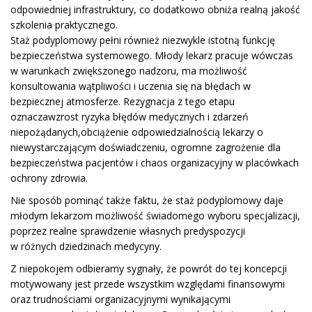
odpowiedniej infrastruktury
, co dodatkowo obniża realną jakość
szkolenia praktycznego.
Staż podyplomowy pełni również niezwykle istotną funkcję
bezpieczeństwa systemowego. Młody lekarz pracuje wówczas
w warunkach zwiększonego nadzoru, ma możliwość
konsultowania wątpliwości i uczenia się na błędach w
bezpiecznej atmosferze. Rezygnacja z tego etapu
oznacza
wzrost ryzyka błędów medycznych i zdarzeń
niepożądanych,
obciążenie odpowiedzialnością lekarzy o
niewystarczającym doświadczeniu,
ogromne
zagrożenie dla
bezpieczeństwa pacjentów
i
chaos organizacyjny w placówkach
ochrony zdrowia.
Nie sposób pominąć także faktu, że staż podyplomowy daje
młodym lekarzom możliwość świadomego wyboru specjalizacji,
poprzez realne sprawdzenie własnych predyspozycji
w różnych dziedzinach medycyny.
Z niepokojem odbieramy sygnały, że powrót do tej koncepcji
motywowany jest przede wszystkim względami finansowymi
oraz trudnościami organizacyjnymi wynikającymi