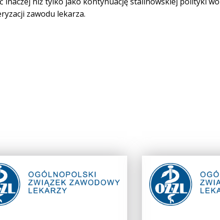
ć inaczej niż tylko jako kontynuację stalinowskiej polityki w
eryzacji zawodu lekarza.