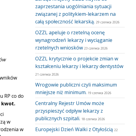
zaprzestania uogólniania sytuacji
związanej z politykiem-lekarzem na
całą społeczność lekarską.
29 czerwca 2026
OZZL apeluje o rzetelną ocenę
wynagrodzeń lekarzy i wyciąganie
rzetelnych wniosków
23 czerwca 2026
OZZL krytycznie o projekcie zmian w
ków
kształceniu lekarzy i lekarzy dentystów
21 czerwca 2026
owników
Wrogowie publiczni czyli maksimum
mniejsze niż minimum.
19 czerwca 2026
u RP co do
Centralny Rejestr Umów może
 kwot.
przyspieszyć odpływ lekarzy z
ci
publicznych szpitali.
18 czerwca 2026
czą w
rodzenia w
Europejski Dzień Walki z Otyłością
22