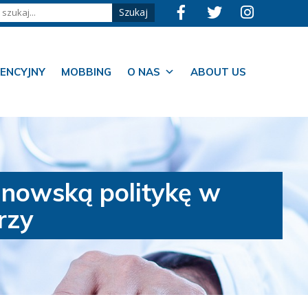
ENCYJNY
MOBBING
O NAS
ABOUT US
linowską politykę w
rzy