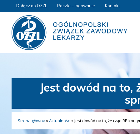
Dołącz do OZZL
Poczta – logowanie
Kontakt
Jest dowód na to, 
sp
Strona główna
»
Aktualności
»
Jest dowód na to, że rząd RP kont