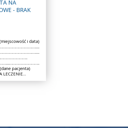
TA NA
OWE - BRAK
iejscowość i data)
 ………………………….….....
 ………………………….….....
..………………………..
 ……....………………………..
dane pacjenta)
A LECZENIE…