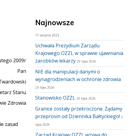
Najnowsze
17 sierpnia 2023
Uchwała Prezydium Zarządu
Krajowego OZZL w sprawie ujawniania
utego 2009r
zarobków lekarzy
29 lipca 2026
Pan
NIE dla manipulacji danymi o
wynagrodzeniach w ochronie zdrowia
Twardowski
23 lipca 2026
etarz Stanu
Stanowisko OZZL
20 lipca 2026
wie Zdrowia
Granice zostały przekroczone. Żądamy
przeprosin od Dziennika Bałtyckiego!
2
ie zasad
lipca 2026
Zarząd Krajowy OZZL wzywa do