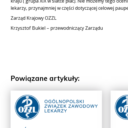
kraju ( grupa XIX w siatce płac). Nie możemy tego oceni
lekarzy, przynajmniej w części dotyczącej celowej paup
Zarząd Krajowy OZZL
Krzysztof Bukiel – przewodniczący Zarządu
Powiązane artykuły: