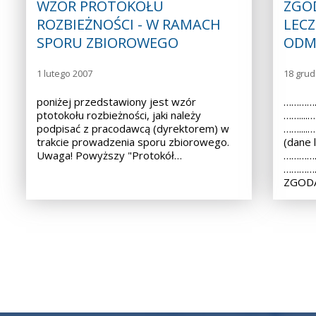
WZÓR PROTOKOŁU
ZGO
ROZBIEŻNOŚCI - W RAMACH
LECZ
SPORU ZBIOROWEGO
ODM
1 lutego 2007
18 grud
poniżej przedstawiony jest wzór
……………
ptotokołu rozbieżności, jaki należy
……...
podpisać z pracodawcą (dyrektorem) w
……...
trakcie prowadzenia sporu zbiorowego.
(dane 
Uwaga! Powyższy "Protokół…
……………
………………
ZGODA