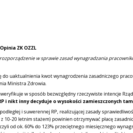
Opinia ZK OZZL
 rozporządzenie w sprawie zasad wynagradzania pracowni
ię do uaktualnienia kwot wynagrodzenia zasadniczego prac
enia Ministra Zdrowia.
weryfikuje w sposób bezwzględny rzeczywiste intencje Rząd
RP i nikt inny decyduje o wysokości zamieszczonych tam
odległej i suwerennej RP, realizującej zasady sprawiedliwoś
nie z 10-20 letnim stażem) powinien otrzymywać płacę zasadni
e czyli od ok. 60% do 123% przeciętnego miesięcznego wynag