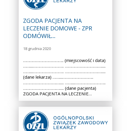
ZGODA PACJENTA NA
LECZENIE DOMOWE - ZPR
ODMÓWIŁ…
18 grudnia 2020
……………………………….. (miejscowość i data)
……....……………………….. ………………………….….....
……....……………………….. ………………………….….....
(dane lekarza) ……....………………………..
………………………….…..... ……....………………………..
………………………….…..... (dane pacjenta)
ZGODA PACJENTA NA LECZENIE…