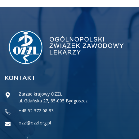
KONTAKT
Zarzad krajowy OZZL
ul. Gdańska 27, 85-005 Bydgoszcz
+48 52 372 08 83
ozzl@ozzl.org.pl