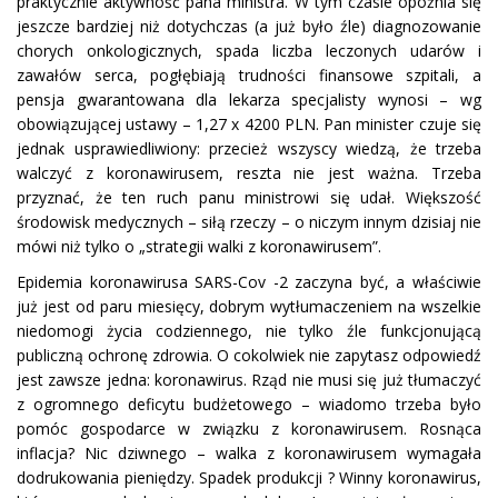
praktycznie aktywność pana ministra. W tym czasie opóźnia się
jeszcze bardziej niż dotychczas (a już było źle) diagnozowanie
chorych onkologicznych, spada liczba leczonych udarów i
zawałów serca, pogłębiają trudności finansowe szpitali, a
pensja gwarantowana dla lekarza specjalisty wynosi – wg
obowiązującej ustawy – 1,27 x 4200 PLN. Pan minister czuje się
jednak usprawiedliwiony: przecież wszyscy wiedzą, że trzeba
walczyć z koronawirusem, reszta nie jest ważna. Trzeba
przyznać, że ten ruch panu ministrowi się udał. Większość
środowisk medycznych – siłą rzeczy – o niczym innym dzisiaj nie
mówi niż tylko o „strategii walki z koronawirusem”.
Epidemia koronawirusa SARS-Cov -2 zaczyna być, a właściwie
już jest od paru miesięcy, dobrym wytłumaczeniem na wszelkie
niedomogi życia codziennego, nie tylko źle funkcjonującą
publiczną ochronę zdrowia. O cokolwiek nie zapytasz odpowiedź
jest zawsze jedna: koronawirus. Rząd nie musi się już tłumaczyć
z ogromnego deficytu budżetowego – wiadomo trzeba było
pomóc gospodarce w związku z koronawirusem. Rosnąca
inflacja? Nic dziwnego – walka z koronawirusem wymagała
dodrukowania pieniędzy. Spadek produkcji ? Winny koronawirus,