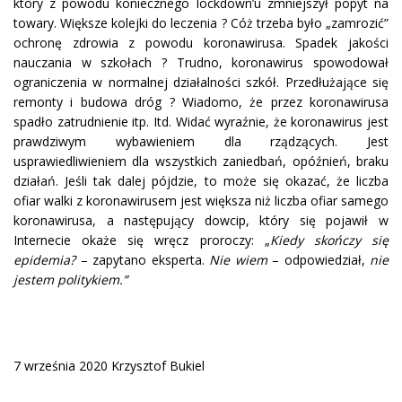
który z powodu koniecznego lockdown’u zmniejszył popyt na
towary. Większe kolejki do leczenia ? Cóż trzeba było „zamrozić”
ochronę zdrowia z powodu koronawirusa. Spadek jakości
nauczania w szkołach ? Trudno, koronawirus spowodował
ograniczenia w normalnej działalności szkół. Przedłużające się
remonty i budowa dróg ? Wiadomo, że przez koronawirusa
spadło zatrudnienie itp. Itd. Widać wyraźnie, że koronawirus jest
prawdziwym wybawieniem dla rządzących. Jest
usprawiedliwieniem dla wszystkich zaniedbań, opóźnień, braku
działań. Jeśli tak dalej pójdzie, to może się okazać, że liczba
ofiar walki z koronawirusem jest większa niż liczba ofiar samego
koronawirusa, a następujący dowcip, który się pojawił w
Internecie okaże się wręcz proroczy: „
Kiedy skończy się
epidemia?
– zapytano eksperta.
Nie wiem
– odpowiedział,
nie
jestem politykiem.”
7 września 2020 Krzysztof Bukiel