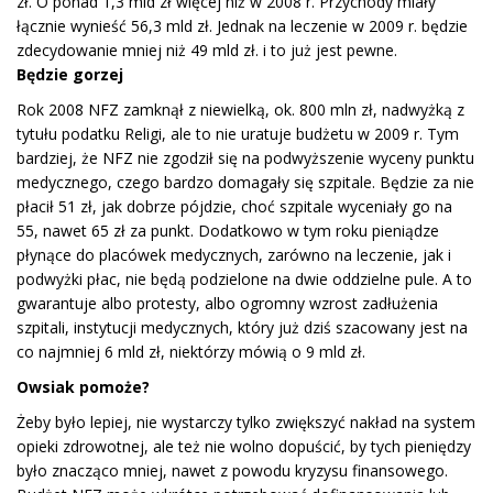
zł. O ponad 1,3 mld zł więcej niż w 2008 r. Przychody miały
łącznie wynieść 56,3 mld zł. Jednak na leczenie w 2009 r. będzie
zdecydowanie mniej niż 49 mld zł. i to już jest pewne.
Będzie gorzej
Rok 2008 NFZ zamknął z niewielką, ok. 800 mln zł, nadwyżką z
tytułu podatku Religi, ale to nie uratuje budżetu w 2009 r. Tym
bardziej, że NFZ nie zgodził się na podwyższenie wyceny punktu
medycznego, czego bardzo domagały się szpitale. Będzie za nie
płacił 51 zł, jak dobrze pójdzie, choć szpitale wyceniały go na
55, nawet 65 zł za punkt. Dodatkowo w tym roku pieniądze
płynące do placówek medycznych, zarówno na leczenie, jak i
podwyżki płac, nie będą podzielone na dwie oddzielne pule. A to
gwarantuje albo protesty, albo ogromny wzrost zadłużenia
szpitali, instytucji medycznych, który już dziś szacowany jest na
co najmniej 6 mld zł, niektórzy mówią o 9 mld zł.
Owsiak pomoże?
Żeby było lepiej, nie wystarczy tylko zwiększyć nakład na system
opieki zdrowotnej, ale też nie wolno dopuścić, by tych pieniędzy
było znacząco mniej, nawet z powodu kryzysu finansowego.