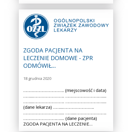
ZGODA PACJENTA NA
LECZENIE DOMOWE - ZPR
ODMÓWIŁ…
18 grudnia 2020
……………………………….. (miejscowość i data)
……....……………………….. ………………………….….....
……....……………………….. ………………………….….....
(dane lekarza) ……....………………………..
………………………….…..... ……....………………………..
………………………….…..... (dane pacjenta)
ZGODA PACJENTA NA LECZENIE…