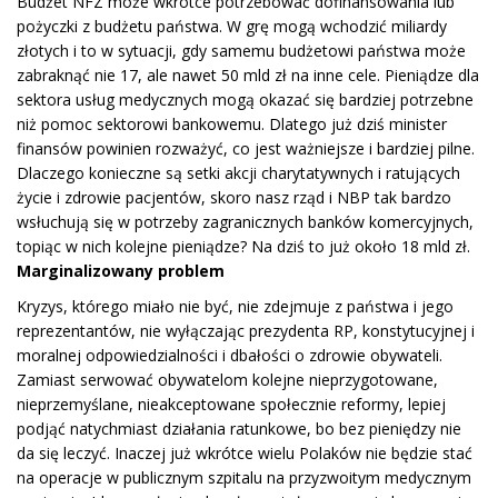
Budżet NFZ może wkrótce potrzebować dofinansowania lub
pożyczki z budżetu państwa. W grę mogą wchodzić miliardy
złotych i to w sytuacji, gdy samemu budżetowi państwa może
zabraknąć nie 17, ale nawet 50 mld zł na inne cele. Pieniądze dla
sektora usług medycznych mogą okazać się bardziej potrzebne
niż pomoc sektorowi bankowemu. Dlatego już dziś minister
finansów powinien rozważyć, co jest ważniejsze i bardziej pilne.
Dlaczego konieczne są setki akcji charytatywnych i ratujących
życie i zdrowie pacjentów, skoro nasz rząd i NBP tak bardzo
wsłuchują się w potrzeby zagranicznych banków komercyjnych,
topiąc w nich kolejne pieniądze? Na dziś to już około 18 mld zł.
Marginalizowany problem
Kryzys, którego miało nie być, nie zdejmuje z państwa i jego
reprezentantów, nie wyłączając prezydenta RP, konstytucyjnej i
moralnej odpowiedzialności i dbałości o zdrowie obywateli.
Zamiast serwować obywatelom kolejne nieprzygotowane,
nieprzemyślane, nieakceptowane społecznie reformy, lepiej
podjąć natychmiast działania ratunkowe, bo bez pieniędzy nie
da się leczyć. Inaczej już wkrótce wielu Polaków nie będzie stać
na operacje w publicznym szpitalu na przyzwoitym medycznym