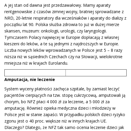
A jej stan od dawna jest przedzawałowy. Mamy aparaty
rentgenowskie z czasów zimnej wojny, bratniej sprowadzane z
NRD, 20-letnie respiratory dla wcześniaków i aparaty do dializy z
początku lat 90. Polska służba zdrowia to już w dużej mierze
skansen, muzeum: onkologii, urologii, czy laryngologii.
Tymczasem Polacy najwięcej w Europie dopłacają z własnej
kieszeni do leków, a te są jednymi z najdroższych w Europie.
Liczba nowych leków wprowadzanych w Polsce jest 5 – 8 razy
niższa niż w sąsiednich Czechach czy na Słowacji, wielokrotnie
mniejsza niż w krajach Eurolandu.
Amputacja, nie leczenie
System wyceny płatności zachęca szpitale, by zamiast leczyć
pacjentów cierpiących na tzw. stopę cukrzycową, amputowali ją
chorym, bo NFZ płaci 4 000 zł za leczenie, a 5 000 zł za
amputację. Również opieka medyczna dzieci i młodzieży w
Polsce jest w stanie zapaści. W przypadku polskich dzieci ryzyko
zgonu jest o 40 proc. większe niż w innych krajach UE.
Dlaczego? Dlatego, że NFZ tak samo ocenia leczenie dzieci jak