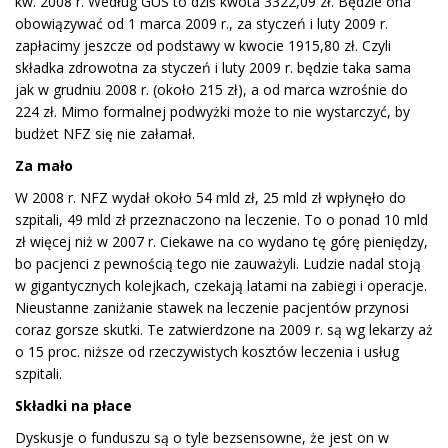
kw. 2008 r. Według GUS to dziś kwota 3322,09 zł. Będzie ona
obowiązywać od 1 marca 2009 r., za styczeń i luty 2009 r.
zapłacimy jeszcze od podstawy w kwocie 1915,80 zł. Czyli
składka zdrowotna za styczeń i luty 2009 r. będzie taka sama
jak w grudniu 2008 r. (około 215 zł), a od marca wzrośnie do
224 zł. Mimo formalnej podwyżki może to nie wystarczyć, by
budżet NFZ się nie załamał.
Za mało
W 2008 r. NFZ wydał około 54 mld zł, 25 mld zł wpłynęło do
szpitali, 49 mld zł przeznaczono na leczenie. To o ponad 10 mld
zł więcej niż w 2007 r. Ciekawe na co wydano tę górę pieniędzy,
bo pacjenci z pewnością tego nie zauważyli. Ludzie nadal stoją
w gigantycznych kolejkach, czekają latami na zabiegi i operacje.
Nieustanne zaniżanie stawek na leczenie pacjentów przynosi
coraz gorsze skutki. Te zatwierdzone na 2009 r. są wg lekarzy aż
o 15 proc. niższe od rzeczywistych kosztów leczenia i usług
szpitali.
Składki na płace
Dyskusje o funduszu są o tyle bezsensowne, że jest on w