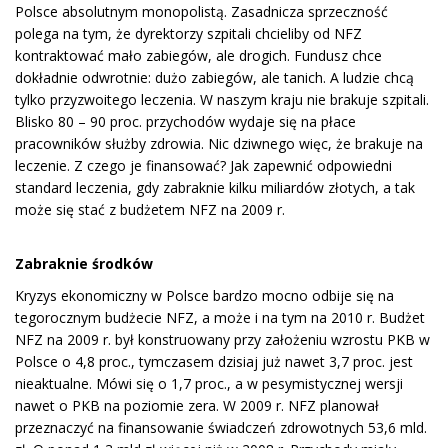
Polsce absolutnym monopolistą. Zasadnicza sprzeczność
polega na tym, że dyrektorzy szpitali chcieliby od NFZ
kontraktować mało zabiegów, ale drogich. Fundusz chce
dokładnie odwrotnie: dużo zabiegów, ale tanich. A ludzie chcą
tylko przyzwoitego leczenia. W naszym kraju nie brakuje szpitali.
Blisko 80 – 90 proc. przychodów wydaje się na płace
pracowników służby zdrowia. Nic dziwnego więc, że brakuje na
leczenie. Z czego je finansować? Jak zapewnić odpowiedni
standard leczenia, gdy zabraknie kilku miliardów złotych, a tak
może się stać z budżetem NFZ na 2009 r.
Zabraknie środków
Kryzys ekonomiczny w Polsce bardzo mocno odbije się na
tegorocznym budżecie NFZ, a może i na tym na 2010 r. Budżet
NFZ na 2009 r. był konstruowany przy założeniu wzrostu PKB w
Polsce o 4,8 proc., tymczasem dzisiaj już nawet 3,7 proc. jest
nieaktualne. Mówi się o 1,7 proc., a w pesymistycznej wersji
nawet o PKB na poziomie zera. W 2009 r. NFZ planował
przeznaczyć na finansowanie świadczeń zdrowotnych 53,6 mld.