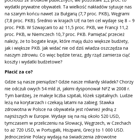
wydatki prywatne obywateli. Ta wielkość nakładów sytuuje nas
na szarym końcu nawet za Bułgarią (7,7 proc. PKB), Węgrami
(7,8 proc. PKB). Średnio w krajach UE na ten cel wydaje się 8 – 9
proc. PKB. W Szwajcarii to aż 11,5 proc. PKB, we Francji 11,2
proc. PKB, w Niemczech 10,7 proc. PKB. Pamiętać przecież
należy, że to bogate kraje, które mają dużo większe budżety,
jak i większe PKB. Jak widać nie od dziś władza oszczędza na
naszym zdrowiu. Co więc będzie teraz, gdy rząd zamierza ciąć
koszty i wydatki budżetowe?
Płacić za co?
Gdzie są nasze pieniądze? Gdzie nasze miliardy składek? Chorzy
nie odczuli owych 54 mld zł, jakimi dysponował NFZ w 2008 r.
Tym bardziej, że maleje liczba szpitali, łóżek szpitalnych. Ludzie
leżą na korytarzach i czekają latami na zabieg. Stawka
zdrowotna w Polsce na obywatela jest również jedną z
najniższych w Europie. Wydaje się na nią około 520 USD,
tymczasem w przeliczeniu na Słowacji, Węgrzech, w Czechach
to aż 720 USD, w Portugalii, Hiszpanii, Grecji to 1 000 USD.
Jednocześnie Polacy wydają na świadczenia zdrowotne