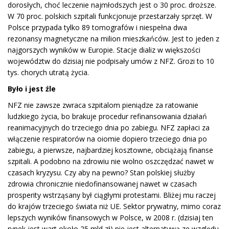
dorosłych, choć leczenie najmłodszych jest o 30 proc. droższe.
W 70 proc. polskich szpitali funkcjonuje przestarzały sprzęt. W
Polsce przypada tylko 89 tomografów i niespełna dwa
rezonansy magnetyczne na milion mieszkańców. Jest to jeden z
najgorszych wyników w Europie. Stacje dializ w większości
województw do dzisiaj nie podpisały umów z NFZ. Grozi to 10
tys. chorych utratą życia.
Było i jest źle
NFZ nie zawsze zwraca szpitalom pieniądze za ratowanie
ludzkiego życia, bo brakuje procedur refinansowania działań
reanimacyjnych do trzeciego dnia po zabiegu. NFZ zapłaci za
włączenie respiratorów na oiomie dopiero trzeciego dnia po
zabiegu, a pierwsze, najbardziej kosztowne, obciążają finanse
szpitali. A podobno na zdrowiu nie wolno oszczędzać nawet w
czasach kryzysu. Czy aby na pewno? Stan polskiej służby
zdrowia chronicznie niedofinansowanej nawet w czasach
prosperity wstrząsany był ciągłymi protestami. Bliżej mu raczej
do krajów trzeciego świata niż UE. Sektor prywatny, mimo coraz
lepszych wyników finansowych w Polsce, w 2008 r. (dzisiaj ten
rynek jest wart około 25 mld zł) nie jest alternatywą ze względu