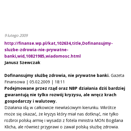
9 lutego 2009
http://finanse.wp.pl/kat,102634,title,Dofinansujmy-
sluzbe-zdrowia-nie-prywatne-
banki,wid,10821985,wiadomosc.html
Janusz Szewczak
Dofinansujmy służbę zdrowia, nie prywatne banki.
Gazeta
Finansowa | 05.02.2009 | 18:11
Podejmowane przez rząd oraz NBP działania dziś bardziej
gwarantują nie tylko rozwój kryzysu, ale wręcz krach
gospodarczy i walutowy.
Działania idą w całkowicie niewłaściwym kierunku. Wkrótce
może się okazać, że kryzys który miał nas dotknąć, nie tylko
rozbroi polską armię i wysadzi z fotela ministra MON Bogdana
Klicha, ale również przyprawi o zawał polską służbę zdrowia.