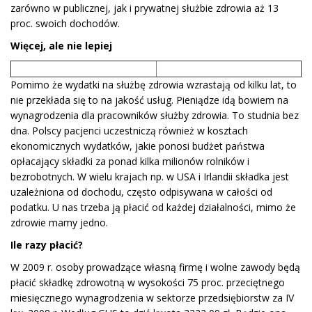
zarówno w publicznej, jak i prywatnej służbie zdrowia aż 13
proc. swoich dochodów.
Więcej, ale nie lepiej
Pomimo że wydatki na służbę zdrowia wzrastają od kilku lat, to
nie przekłada się to na jakość usług. Pieniądze idą bowiem na
wynagrodzenia dla pracowników służby zdrowia. To studnia bez
dna. Polscy pacjenci uczestniczą również w kosztach
ekonomicznych wydatków, jakie ponosi budżet państwa
opłacający składki za ponad kilka milionów rolników i
bezrobotnych. W wielu krajach np. w USA i Irlandii składka jest
uzależniona od dochodu, często odpisywana w całości od
podatku. U nas trzeba ją płacić od każdej działalności, mimo że
zdrowie mamy jedno.
Ile razy płacić?
W 2009 r. osoby prowadzące własną firmę i wolne zawody będą
płacić składkę zdrowotną w wysokości 75 proc. przeciętnego
miesięcznego wynagrodzenia w sektorze przedsiębiorstw za IV