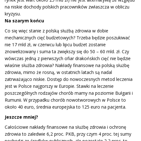
na niskie dochody polskich pracowników zwłaszcza w obliczu
kryzysu.
Na szarym końcu
Co się więc stanie z polską służbą zdrowia w dobie
mechanicznych cięć budżetowych? Trzeba będzie poszukiwać
nie 17 mld zł, w czerwcu lub lipcu budżet zostanie
znowelizowany i suma ta zwiększy się do 50 – 60 mld. zł. Czy
wówczas jedną z pierwszych ofiar drakońskich cięć nie będzie
właśnie służba zdrowia? Nakłady finansowe na polską służbę
zdrowia, mimo że rosną, w ostatnich latach są nadal
zatrważająco niskie. Dostęp do nowoczesnych metod leczenia
jest w Polsce najgorszy w Europie. Stawki na leczenie
poszczególnych rodzajów chorób mamy na poziomie Bułgarii i
Rumunii. W przypadku chorób nowotworowych w Polsce to
około 40 euro, średnia europejska to 125 euro na pacjenta.
Jeszcze mniej?
Całościowe nakłady finansowe na służbę zdrowia i ochronę
zdrowia to zaledwie 6,2 proc. PKB, przy czym 4 proc. tej sumy
pochodzi ze środków publicznych, ale pozostałe 2,2 proc. to