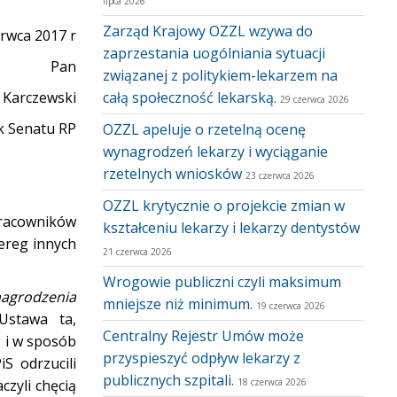
lipca 2026
Zarząd Krajowy OZZL wzywa do
erwca 2017 r
zaprzestania uogólniania sytuacji
Pan
związanej z politykiem-lekarzem na
 Karczewski
całą społeczność lekarską.
29 czerwca 2026
k Senatu RP
OZZL apeluje o rzetelną ocenę
wynagrodzeń lekarzy i wyciąganie
rzetelnych wniosków
23 czerwca 2026
OZZL krytycznie o projekcie zmian w
pracowników
kształceniu lekarzy i lekarzy dentystów
ereg innych
21 czerwca 2026
Wrogowie publiczni czyli maksimum
nagrodzenia
mniejsze niż minimum.
19 czerwca 2026
stawa ta,
Centralny Rejestr Umów może
 i w sposób
przyspieszyć odpływ lekarzy z
S odrzucili
publicznych szpitali.
zyli chęcią
18 czerwca 2026