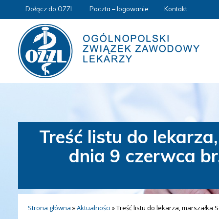
Dołącz do OZZL
Poczta – logowanie
Kontakt
Treść listu do lekar
dnia 9 czerwca br
Strona główna
»
Aktualności
»
Treść listu do lekarza, marszałka 