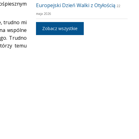
pośpiesznym
Europejski Dzień Walki z Otyłością
22
maja 2026
, trudno mi
Zobacz wszystkie
 na wspólne
ego. Trudno
którzy temu