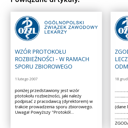
WZÓR PROTOKOŁU
ZGO
ROZBIEŻNOŚCI - W RAMACH
LECZ
SPORU ZBIOROWEGO
ODM
1 lutego 2007
18 grud
poniżej przedstawiony jest wzór
……………
ptotokołu rozbieżności, jaki należy
……...
podpisać z pracodawcą (dyrektorem) w
……...
trakcie prowadzenia sporu zbiorowego.
(dane 
Uwaga! Powyższy "Protokół…
……………
………………
ZGODA