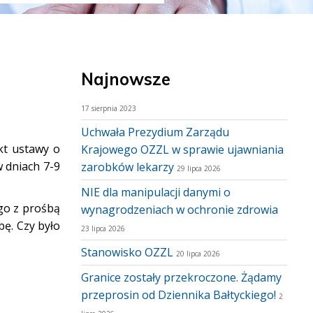
Najnowsze
17 sierpnia 2023
Uchwała Prezydium Zarządu
kt ustawy o
Krajowego OZZL w sprawie ujawniania
w dniach 7-9
zarobków lekarzy
29 lipca 2026
NIE dla manipulacji danymi o
go z prośbą
wynagrodzeniach w ochronie zdrowia
bę. Czy było
23 lipca 2026
Stanowisko OZZL
20 lipca 2026
Granice zostały przekroczone. Żądamy
przeprosin od Dziennika Bałtyckiego!
2