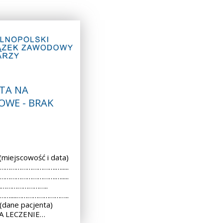
TA NA
OWE - BRAK
iejscowość i data)
 ………………………….….....
 ………………………….….....
..………………………..
 ……....………………………..
dane pacjenta)
A LECZENIE…