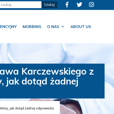
ENCYJNY
MOBBING
O NAS
ABOUT US
sława Karczewskiego z
, jak dotąd żadnej
liśmy, jak dotąd żadnej odpowiedzi.