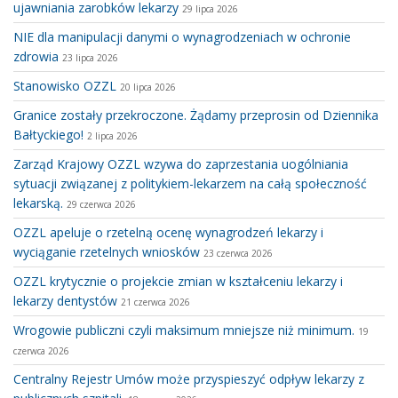
ujawniania zarobków lekarzy
29 lipca 2026
NIE dla manipulacji danymi o wynagrodzeniach w ochronie
zdrowia
23 lipca 2026
Stanowisko OZZL
20 lipca 2026
Granice zostały przekroczone. Żądamy przeprosin od Dziennika
Bałtyckiego!
2 lipca 2026
Zarząd Krajowy OZZL wzywa do zaprzestania uogólniania
sytuacji związanej z politykiem-lekarzem na całą społeczność
lekarską.
29 czerwca 2026
OZZL apeluje o rzetelną ocenę wynagrodzeń lekarzy i
wyciąganie rzetelnych wniosków
23 czerwca 2026
OZZL krytycznie o projekcie zmian w kształceniu lekarzy i
lekarzy dentystów
21 czerwca 2026
Wrogowie publiczni czyli maksimum mniejsze niż minimum.
19
czerwca 2026
Centralny Rejestr Umów może przyspieszyć odpływ lekarzy z