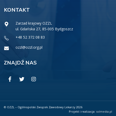
KONTAKT
Zarzad krajowy OZZL
ul. Gdańska 27, 85-005 Bydgoszcz
+48 52 372 08 83
ozzl@ozzl.org.pl
ZNAJDŹ NAS
© OZZL – Ogólnopolski Związek Zawodowy Lekarzy 2026
Projekt i realizacja:
solmedia.pl