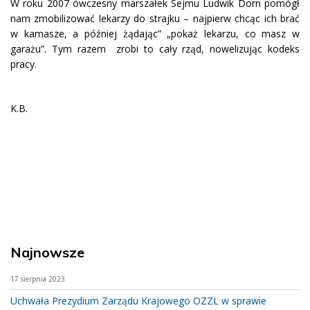
W roku 2007 ówczesny marszałek Sejmu Ludwik Dorn pomógł
nam zmobilizować lekarzy do strajku – najpierw chcąc ich brać
w kamasze, a później żądając” „pokaż lekarzu, co masz w
garażu”. Tym razem zrobi to cały rząd, nowelizując kodeks
pracy.
K.B.
Najnowsze
17 sierpnia 2023
Uchwała Prezydium Zarządu Krajowego OZZL w sprawie