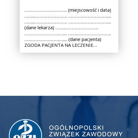
……………………………….. (miejscowość i data)
……....……………………….. ………………………….….....
……....……………………….. ………………………….….....
(dane lekarza) ……....………………………..
………………………….…..... ……....………………………..
………………………….…..... (dane pacjenta)
ZGODA PACJENTA NA LECZENIE…