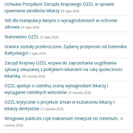
Uchwała Prezydium Zarządu Krajowego OZZL w sprawie
ujawniania zarobków lekarzy
29 lipca 2026
NIE dla manipulacji danymi o wynagrodzeniach w ochronie
zdrowia
23 lipca 2026
Stanowisko OZZL
20 lipca 2026
Granice zostały przekroczone. Żądamy przeprosin od Dziennika
Bałtyckiego!
2 lipca 2026
Zarząd Krajowy OZZL wzywa do zaprzestania uogólniania
sytuacji związanej z politykiem-lekarzem na całą społeczność
lekarską.
29 czerwca 2026
OZZL apeluje o rzetelną ocenę wynagrodzeń lekarzy i
wyciąganie rzetelnych wniosków
23 czerwca 2026
OZZL krytycznie o projekcie zmian w kształceniu lekarzy i
lekarzy dentystów
21 czerwca 2026
Wrogowie publiczni czyli maksimum mniejsze niż minimum.
19
czerwca 2026