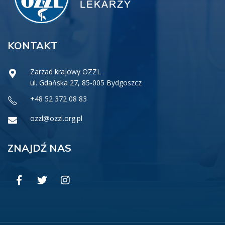
KONTAKT
Zarzad krajowy OZZL
ul. Gdańska 27, 85-005 Bydgoszcz
+48 52 372 08 83
ozzl@ozzl.org.pl
ZNAJDŹ NAS