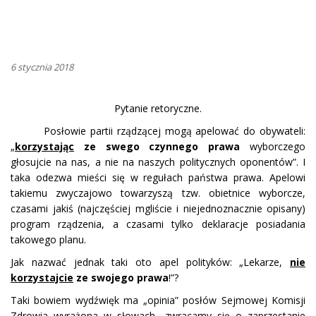
6 stycznia 2018
Pytanie retoryczne.
Posłowie partii rządzącej mogą apelować do obywateli:
„
korzystając
ze swego czynnego prawa
wyborczego
głosujcie na nas, a nie na naszych politycznych oponentów”. I
taka odezwa mieści się w regułach państwa prawa. Apelowi
takiemu zwyczajowo towarzyszą tzw. obietnice wyborcze,
czasami jakiś (najczęściej mgliście i niejednoznacznie opisany)
program rządzenia, a czasami tylko deklaracje posiadania
takowego planu.
Jak nazwać jednak taki oto apel polityków: „Lekarze,
nie
korzystajcie
ze swojego prawa
!”?
Taki bowiem wydźwięk ma „opinia” posłów Sejmowej Komisji
Zdrowia wyrażona w słowach „zwracamy się o zaprzestanie