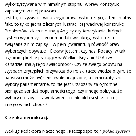
wykorzystywana w minimalnym stopniu. Wbrew Konstytucji i
zapisanym w niej prawom.
Jest to, oczywiście, wina złego prawa wyborczego, a ten smutny
fakt, to tylko jedna z licznych ilustracji tej wadliwej konstrukcji.
Problemów takich nie znają Anglicy czy Amerykanie, których
system wyborczy – jednomandatowe okręgi wyborcze i
związane z nim zapisy – w pełni gwarantują równość praw
wyborczych obywateli. Ciekaw jestem, czy nasi Rodacy, w tak
ogromnej liczbie pracujący w Wielkiej Brytanii, USA czy
Kanadzie, mają tego świadomość? Czy ze swego pobytu na
Wyspach Brytyjskich przywiozą do Polski także wiedzę o tym, że
państwo może być sensownie urządzone, a demokratyczne
wybory parlamentarne, to nie jest urządzany za ogromne
pieniądze sondaż popularności tego, czy innego polityka, że
wybory do Izby Ustawodawczej, to nie plebiscyt, że o coś
innego w nich chodzi?
Krzepka demokracja
Według Redaktora Naczelnego „Rzeczpospolitej”
polski system