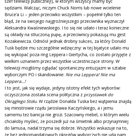
szef telewizji publicznej!), w którym wszyscy mamy być
sędziami. Walcząc, niczym Chuck Norris lub nowe wcielenie
Bruce’a Li – jeden przeciwko wszystkim – popełnił tylko ten
błąd, że na swojego najgroźniejszego przeciwnika wyznaczył
Aleksandra Kwaśniewskiego. I to się nie udało i teraz konieczne
są okłady na stłuczoną pupę, a przeciwnicy pokazują mu gest
Kozakiewicza. Odniósł jednak drobny sukces, za który Donald
Tusk będzie mu szczególnie wdzięczny: w tej bijatyce udało mu
się wykopać poza ring Leppera i Giertycha, co zostało przyjęte z
wielkim uznaniem przez wszystkie uczestniczące strony. W
telewizji mogliśmy oglądać spontaniczny entuzjazm w sztabie
wyborczym PO i skandowanie:
Nie ma Leppera! Nie ma
Leppera…!
I to jest, jak się wydaje, jedyny istotny efekt tych wyborów:
oczyszczona została scena polityczna z
przystawek do
Okrągłego Stołu
. W rządzie Donalda Tuska bez wątpienia znajdą
się ministrowie rządu Jarosława Kaczyńskiego, a i jemu
samemu też banicja nie grozi. Szacowny mebel, o którym wielu
chciałoby myśleć, że poszedł już na śmietnik albo przynajmniej
do lamusa, nadal trzyma się dobrze. Wszystko wskazuje na to,
że bez jednomandatowych okręgów wyborczych nie uda nam