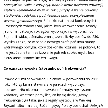
rzeczywista walka z korupcją
,
podniesienie poziomu edukacji
,
szybkie wypełnienie misji w Iraku
,
przyspieszenie budowy
stadionów
,
radykalne podniesienie płac
,
przyspieszenie
wzrostu gospodarczego
. Zabrakło natomiast konkretnych i
uroczystych zobowiązań, jakimi było wprowadzenie zasady
jednomandatowych okręgów wyborczych w wyborach do
Sejmu, likwidacja Senatu, zmniejszenie liczby posłów do 230.
Wynika z tego, że w osobie nowego szefa państwa mamy
wytrawnego polityka, który doskonale rozumie, że polityka, to
nie jest żadne tam realizowanie potrzeb społecznych, lecz
nieustanne leninowskie
kto – kogo?
Co oznacza wysoka (stosunkowo!) frekwencja?
Prawie o 5 milionów więcej Polaków, w porównaniu do 2005
roku, którzy karnie stawili się w punktach wyborczych,
doprowadziło nieomal do zawału informatyczny system
wyborczy. Aż strach pomyśleć, co by się działo, gdyby
frekwencja była taka, jaka z reguły występuje w Wielkiej
Brytanii, albo – nie daj Boże – gdyby Polacy posłuchali
dobrych