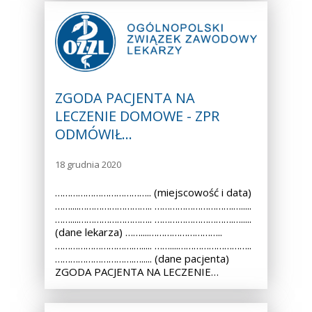
ZGODA PACJENTA NA
LECZENIE DOMOWE - ZPR
ODMÓWIŁ…
18 grudnia 2020
……………………………….. (miejscowość i data)
……....……………………….. ………………………….….....
……....……………………….. ………………………….….....
(dane lekarza) ……....………………………..
………………………….…..... ……....………………………..
………………………….…..... (dane pacjenta)
ZGODA PACJENTA NA LECZENIE…