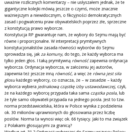
uważnie rozlicznych komentarzy – nie usłyszałem jednak, że te
gigantyczne kolejki mówią jeszcze o czymś, może znacznie
ważniejszym a niewidocznym, o fikcyjności demokratycznych
zasad i pogwałceniu praw obywatelskich poprzez złe, sprzeczne
z konstytucją prawo wyborcze.
Konstytucja RP gwarantuje nam, że wybory do Sejmu mają być
równe i proporcjonalne. W interpretacji prymitywnych
konstytucjonalistów zasada równości wyborów do Sejmu
sprowadza się, jak
za komuny
, do tego, że każdy wyborca ma
tylko jeden głos. I taką prymitywną
równość
zapewnia ordynacja
wyborcza. Ordynacja wyborcza, w założeniu jej autorów,
zapewnia też jeszcze inną
równość
, a więc że
równa jest siła
głosu
każdego wyborcy, co oznacza, że – w zasadzie – każdy
wyborca wybiera
jednakową cząstkę izby ustawodawczej
, czyli,
że na każdego wyborcę przypada taka sama
cząstka posła
, lub
że tyle samo obywateli przypada na jednego posła. Jest to tzw.
norma przedstawicielska, która w Polsce wynika z podzielenia
ok. 30 milionów uprawnionych do głosowania przez liczbę
posłów. Norma ta wynosi więc ok. 66 tysięcy. Jaki to ma związek
z Polakami głosującymi za granicą?
Według art. 31.2 Ordynacji wyborczej do Sejmu wszyscy Polacy