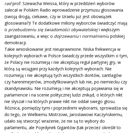
rad
prof. Szewacha Weissa, który w przeddzień wyborów
zalecał w Polskim Radio wprowadzenie przymusu głosowania
(swoją drogą, ciekawe, czy w Izraelu już jest obowiązek
głosowania?)! Te dodatkowe miliony wyborców świadczyć mają
o
przebudzeniu się świadomości obywatelskiej
i większym
zaangażowaniu, a więc o
dojrzewaniu
i
normalnieniu
polskiej
demokracji.
Takie wnioskowanie jest nieuprawnione. Niska frekwencja w
kolejnych wyborach w Polsce świadczy przede wszystkim o tym,
że Polacy nie rozumieją i nie akceptują reguł partyjnej gry, w
którą są wciągani przy każdych kolejnych wyborach. Nie
rozumieją i nie akceptują tych wszystkich dontów, santlagów
czy harenimejerów, zmodyfikowanych lub nie, po niemiecku czy
skandynawsku. Nie rozumieją i nie akceptują pojawiania się w
parlamencie i na scenie politycznej ludzi znikąd, o których nikt
nie słyszał i na których prawie nikt nie oddał swego głosu.
Różnica, pomiędzy tymi i poprzednimi wyborami, sprowadza się
do tego, że Wielkiemu Mistrzowi, Jarosławowi Kaczyńskiemu,
udało się stworzyć wrażenie, że nie są to wybory do
parlamentu, ale Pojedynek Gigantów (tak przecież określił to