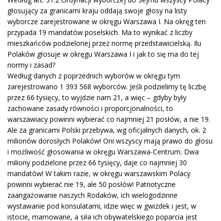
głosujący za granicami kraju oddają swoje głosy na listy
wyborcze zarejestrowane w okręgu Warszawa I. Na okręg ten
przypada 19 mandatów poselskich. Ma to wynikać z liczby
mieszkańców podzielonej przez normę przedstawicielską. Ilu
Polaków głosuje w okręgu Warszawa I i jak to się ma do tej
normy i zasad?
Według danych z poprzednich wyborów w okręgu tym
zarejestrowano 1 393 568 wyborców. Jeśli podzielimy tę liczbę
przez 66 tysięcy, to wyjdzie nam 21, a więc – gdyby były
zachowane zasady równości i proporcjonalności, to
warszawiacy powinni wybierać co najmniej 21 posłów, a nie 19.
Ale za granicami Polski przebywa, wg oficjalnych danych, ok. 2
milionów dorosłych Polaków! Oni wszyscy mają prawo do głosu
i możliwość głosowania w okręgu Warszawa-Centrum. Dwa
miliony podzielone przez 66 tysięcy, daje co najmniej 30
mandatów! W takim razie, w okręgu warszawskim Polacy
powinni wybierać nie 19, ale 50 posłów! Patriotyczne
zaangażowanie naszych Rodaków, ich wielogodzinne
wystawanie pod konsulatami, idzie więc w gwizdek i jest, w
istocie, marnowane, a siła ich obywatelskiego poparcia jest