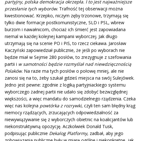
partyjny, polska demokracja okrzepła. I to jest najważniejsze
przesłanie tych wyborów
. Trafność tej obserwacji można
kwestionować. Krzepko, niczym zęby trzonowe, trzymają się
tylko dwie formacje postkomunistyczne, SLD i PSL, wbrew
burzom i nawałnicom, chociaż ich śmierć jest zapowiadana
niemal w każdej kolejnej kampanii wyborczej. Jak długo
utrzymają się na scenie PO i PiS, to rzecz ciekawa. Jarosław
Kaczyński zapowiedział publicznie, że jeśli po wyborach nie
będzie miał w Sejmie 280 posłów, to zrezygnuje z szefowania
partii i
w samotności będzie rozmyślał nad niewdzięcznością
Polaków
. Na razie ma tych posłów o połowę mniej, ale nie
zanosi się na to, żeby szukał gdzieś miejsca na swój Sulejówek.
Jedno jest pewne: zgodnie z logiką partyjniackiego systemu
wyborczego żadnej partii nie udało się zdobyć bezwzględnej
większości, a więc mandatu do samodzielnego rządzenia. Czeka
więc nas kolejna
powtórka z rozrywki
, czyli ten sam błędny krąg
niemocy rządzących, zrzucających odpowiedzialność za
niewywiązywanie się z wyborczych obietnic na koalicjantów lub
niekonstruktywną opozycję. Aczkolwiek Donald Tusk,
podpisując publicznie
Dekalog Platformy
, zadbał, aby jego
zobowiązania publiczne były w miarę ogólne i niekonkretne, jak