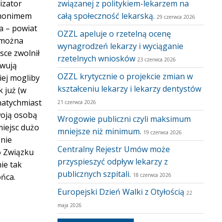
izator
związanej z politykiem-lekarzem na
ynonimem
całą społeczność lekarską.
29 czerwca 2026
a – powiat
OZZL apeluje o rzetelną ocenę
, można
wynagrodzeń lekarzy i wyciąganie
sce zwolnił
rzetelnych wniosków
23 czerwca 2026
rwują
OZZL krytycznie o projekcie zmian w
iej mogliby
kształceniu lekarzy i lekarzy dentystów
k już (w
natychmiast
21 czerwca 2026
woją osobą
Wrogowie publiczni czyli maksimum
miejsc dużo
mniejsze niż minimum.
19 czerwca 2026
 nie
Centralny Rejestr Umów może
o Związku
przyspieszyć odpływ lekarzy z
ie tak
publicznych szpitali.
ńca.
18 czerwca 2026
Europejski Dzień Walki z Otyłością
22
maja 2026