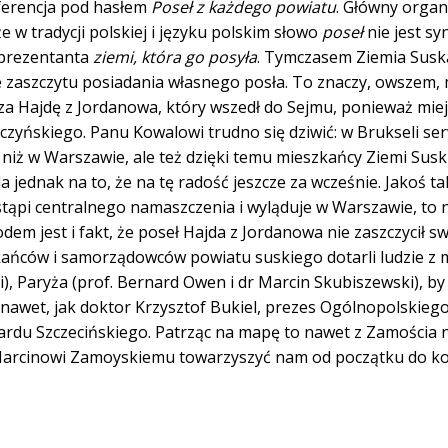
ferencja pod hasłem
Poseł z każdego powiatu
. Główny organ
e w tradycji polskiej i języku polskim słowo
poseł
nie jest s
reprezentanta
ziemi, która go posyła
. Tymczasem Ziemia Susk
zcze zaszczytu posiadania własnego posła. To znaczy, owszem
rza Hajdę z Jordanowa, który wszedł do Sejmu, ponieważ miej
aczyńskiego. Panu Kowalowi trudno się dziwić: w Brukseli se
 niż w Warszawie, ale też dzięki temu mieszkańcy Ziemi Susk
a jednak na to, że na tę radość jeszcze za wcześnie. Jakoś ta
tąpi centralnego namaszczenia i wyląduje w Warszawie, to 
m jest i fakt, że poseł Hajda z Jordanowa nie zaszczycił s
kańców i samorządowców powiatu suskiego dotarli ludzie z 
), Paryża (prof. Bernard Owen i dr Marcin Skubiszewski), by
 nawet, jak doktor Krzysztof Bukiel, prezes Ogólnopolskieg
rdu Szczecińskiego. Patrząc na mapę to nawet z Zamościa n
i Marcinowi Zamoyskiemu towarzyszyć nam od początku do ko