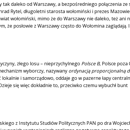
eży tak daleko od Warszawy, a bezpośredniego połączenia ze s
rad Rytel, długoletni starosta wołomiński i prezes Mazowie
iat wołomiński, mimo że do Warszawy nie daleko, też ani n
 tym, że posłowie z Warszawy często do Wołomina zaglądają. 
zyczyny, złego losu – nieprzychylnego
Polsce B
, Polsce poza 
ny mechanizm wyborczy, nazywany
ordynacją proporcjonalną 
 lokalnie i samorządowo, oddaje go w pazerne łapy central
 Dzieje się więc dokładnie to, przeciwko czemu wybuchł bunt
kiego z Instytutu Studiów Politycznych PAN po dra Wojciec