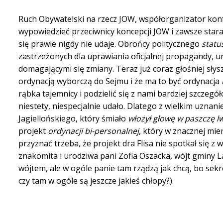
Ruch Obywatelski na rzecz JOW, współorganizator konfe
wypowiedzieć przeciwnicy koncepcji JOW i zawsze stara 
się prawie nigdy nie udaje. Obrońcy politycznego
statu
zastrzeżonych dla uprawiania oficjalnej propagandy, 
domagającymi się zmiany. Teraz już coraz głośniej sły
ordynacją wyborczą do Sejmu i że ma to być ordynacja
rąbka tajemnicy i podzielić się z nami bardziej szczegó
niestety, niespecjalnie udało. Dlatego z wielkim uznanie
Jagiellońskiego, który śmiało
włożył głowę w paszczę l
projekt
ordynacji bi-personalnej
, który w znacznej mi
przyznać trzeba, że projekt dra Flisa nie spotkał się z
znakomita i urodziwa pani Zofia Oszacka, wójt gminy L
wójtem, ale w ogóle panie tam rządzą jak chcą, bo sekr
czy tam w ogóle są jeszcze jakieś chłopy?).