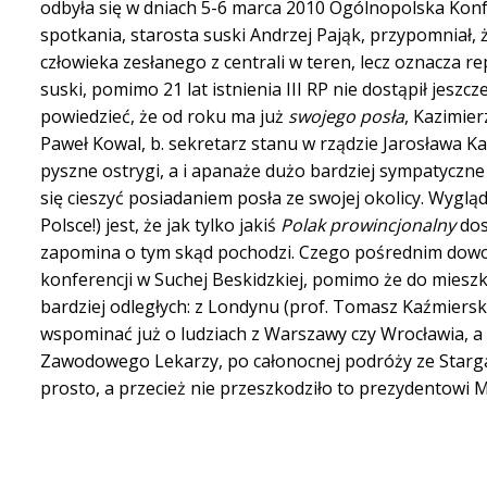
odbyła się w dniach 5-6 marca 2010 Ogólnopolska Kon
spotkania, starosta suski Andrzej Pająk, przypomniał, ż
człowieka zesłanego z centrali w teren, lecz oznacza 
suski, pomimo 21 lat istnienia III RP nie dostąpił jes
powiedzieć, że od roku ma już
swojego posła
, Kazimie
Paweł Kowal, b. sekretarz stanu w rządzie Jarosława K
pyszne ostrygi, a i apanaże dużo bardziej sympatyczne
się cieszyć posiadaniem posła ze swojej okolicy. Wygląd
Polsce!) jest, że jak tylko jakiś
Polak prowincjonalny
dos
zapomina o tym skąd pochodzi. Czego pośrednim dowode
konferencji w Suchej Beskidzkiej, pomimo że do miesz
bardziej odległych: z Londynu (prof. Tomasz Kaźmierski
wspominać już o ludziach z Warszawy czy Wrocławia, a
Zawodowego Lekarzy, po całonocnej podróży ze Starga
prosto, a przecież nie przeszkodziło to prezydentow