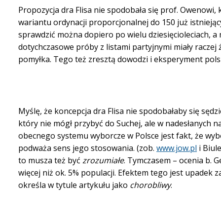
Propozycja dra Flisa nie spodobała się prof. Owenowi, 
wariantu ordynacji proporcjonalnej do 150 już istniejąc
sprawdzić można dopiero po wielu dziesięcioleciach, a
dotychczasowe próby z listami partyjnymi miały raczej 
pomyłka. Tego też zresztą dowodzi i eksperyment pols
Myślę, że koncepcja dra Flisa nie spodobałaby się sęd
który nie mógł przybyć do Suchej, ale w nadesłanych n
obecnego systemu wyborcze w Polsce jest fakt, że w
podważa sens jego stosowania. (zob.
www.jow.pl
i Biul
to musza też być
zrozumiałe
. Tymczasem – ocenia b. G
więcej niż ok. 5% populacji. Efektem tego jest upadek z
określa w tytule artykułu jako
chorobliwy
.