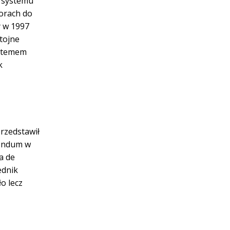
o systemu
orach do
y w 1997
stojne
ystemem
k
rzedstawił
rendum w
a de
ednik
o lecz