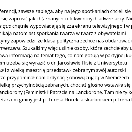
rencji, zawsze zabiega, aby na jego spotkaniach chcieli się
się zaprosić jakichś znanych i elokwentnych adwersarzy. Nie
s quo
chętnie wypowiadają się zza ekranu telewizyjnego i w
unikają natomiast spotkania twarzą w twarz z obywatelami
szymy zapowiedzi, że klasa polityczna zechce nas obdarować
mieszana
. Szukaliśmy więc usilnie osoby, która zechciałaby u
łową informacją na temat tego, co nam gotują w partyjnej kuc
m trzeba się wyrazić o dr. Jarosławie Flisie z Uniwersytetu
wa
i z wielką maestrią przedstawił zebranym swój autorski
erze przypominał nam ordynację obowiązującą w Niemczech.
 wielką przychylnością zebranych, chociaż głośno wstawiła się
anckorony (Feministki! Patrzcie na Lanckoronę. Tam nie tylk
etarzem gminy jest p. Teresa Florek, a skarbnikiem p. Irena