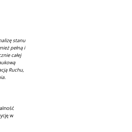
nalizę stanu
nież pełną i
znie całej
naukową
acją Ruchu,
ia.
łalność
zycję w