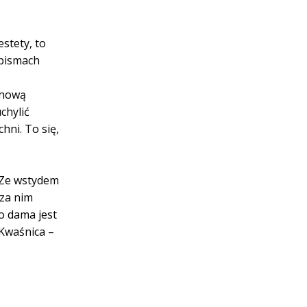
stety, to
 pismach
 nową
chylić
hni. To się,
 Ze wstydem
 za nim
o dama jest
 Kwaśnica –