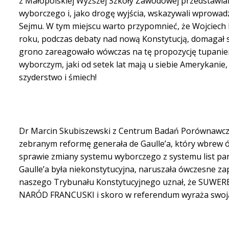
z Małopolskiej Wyższej Szkoły Zawodowej przedstawial
wyborczego i, jako drogę wyjścia, wskazywali wprow
Sejmu. W tym miejscu warto przypomnieć, że Wojciech
roku, podczas debaty nad nową Konstytucją, domagał s
grono zareagowało wówczas na tę propozycję tupaniem
wyborczym, jaki od setek lat mają u siebie Amerykanie, 
szyderstwo i śmiech!
Dr Marcin Skubiszewski z Centrum Badań Porównawczy
zebranym reformę generała de Gaulle’a, który wbrew ó
sprawie zmiany systemu wyborczego z systemu list par
Gaulle’a była niekonstytucyjna, naruszała ówczesne zap
naszego Trybunału Konstytucyjnego uznał, że SUWERENE
NARÓD FRANCUSKI i skoro w referendum wyraża swoją 