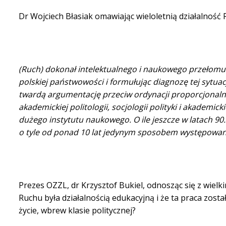
Dr Wojciech Błasiak omawiając wieloletnią działalność
(Ruch) dokonał intelektualnego i naukowego przełomu w
polskiej państwowości i formułując diagnozę tej sytua
twardą argumentację przeciw ordynacji proporcjonalne
akademickiej politologii, socjologii polityki i akadem
dużego instytutu naukowego. O ile jeszcze w latach 90
o tyle od ponad 10 lat jedynym sposobem występowan
Prezes OZZL, dr Krzysztof Bukiel, odnosząc się z wielk
Ruchu była działalnością edukacyjną i że ta praca zosta
życie, wbrew klasie politycznej?