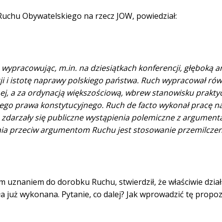
 Ruchu Obywatelskiego na rzecz JOW, powiedział:
ypracowując, m.in. na dziesiątkach konferencji, głęboką a
cji i istotę naprawy polskiego państwa. Ruch wypracował rów
j, a za ordynacją większościową, wbrew stanowisku praktyc
ickiego prawa konstytucyjnego. Ruch de facto wykonał pracę 
. zdarzały się publiczne wystąpienia polemiczne z argument
ia przeciw argumentom Ruchu jest stosowanie przemilczen
im uznaniem do dorobku Ruchu, stwierdził, że właściwie dzia
ła już wykonana. Pytanie, co dalej? Jak wprowadzić tę propo