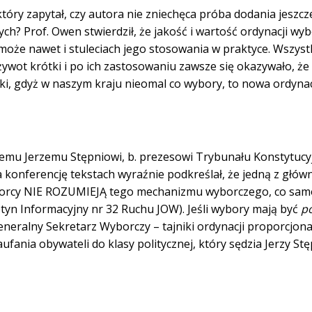
który zapytał, czy autora nie zniechęca próba dodania jeszc
ych? Prof. Owen stwierdził, że jakość i wartość ordynacji wyb
 może nawet i stuleciach jego stosowania w praktyce. Wszyst
żywot krótki i po ich zastosowaniu zawsze się okazywało, że
ki, gdyż w naszym kraju nieomal co wybory, to nowa ordynac
ziemu Jerzemu Stępniowi, b. prezesowi Trybunału Konstytucy
a konferencję tekstach wyraźnie podkreślał, że jedną z głó
yborcy NIE ROZUMIEJĄ tego mechanizmu wyborczego, co sam
etyn Informacyjny nr 32 Ruchu JOW). Jeśli wybory mają być
p
eneralny Sekretarz Wyborczy – tajniki ordynacji proporcjona
aufania obywateli do klasy politycznej, który sędzia Jerzy St