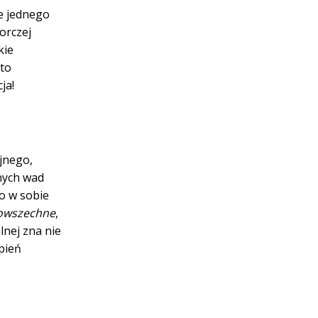
ze jednego
orczej
kie
 to
ja!
jnego,
wnych wad
o w sobie
owszechne
,
lnej zna nie
ępień