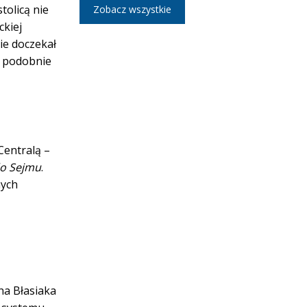
tolicą nie
Zobacz wszystkie
ckiej
ie doczekał
I podobnie
Centralą –
do Sejmu
.
nych
ha Błasiaka