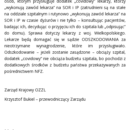
osób, którym przysługuje dodatek „covidowy” lekarzy, którzy
„wykonują zawód lekarza” na SOR i IP (zatrudnieni są na stałe
na oddziale szpitalnym i rutynowo „wykonują zawód lekarza” na
SOR i IP w czasie dyżurów i nie tylko – konsultując pacjentów,
badając ich, decydując o przyjęciu ich do szpitala lub „odpisując”
do domu). Sprawa dotyczy lekarzy z woj. Wielkopolskiego.
Lekarze będą domagać się w sądzie ODSZKODOWANIA za
nieotrzymane wynagrodzenie, które im przysługiwało.
Odszkodowanie – jeżeli zostanie zasądzone – obciąży szpital,
dodatek „covidowy” nie obciąża budżetu szpitala, bo pochodzi z
dodatkowych środków z budżetu państwa przekazywanych za
pośrednictwem NFZ.
Zarząd Krajowy OZZL
Krzysztof Bukiel – przewodniczący Zarządu