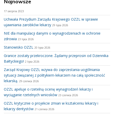
Najnowsze
17 sierpnia 2023
Uchwała Prezydium Zarządu Krajowego OZZL w sprawie
ujawniania zarobków lekarzy
29 lipca 2026
NIE dla manipulacji danymi o wynagrodzeniach w ochronie
zdrowia
23 lipca 2026
Stanowisko OZZL
20 lipca 2026
Granice zostały przekroczone. Żądamy przeprosin od Dziennika
Bałtyckiego!
2 lipca 2026
Zarząd Krajowy OZZL wzywa do zaprzestania uogólniania
sytuacji związanej z politykiem-lekarzem na całą społeczność
lekarską.
29 czerwca 2026
OZZL apeluje o rzetelną ocenę wynagrodzeń lekarzy i
wyciąganie rzetelnych wniosków
23 czerwca 2026
OZZL krytycznie o projekcie zmian w kształceniu lekarzy i
lekarzy dentystów
21 czerwca 2026