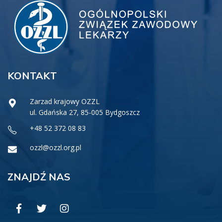
KONTAKT
Zarzad krajowy OZZL
ul. Gdańska 27, 85-005 Bydgoszcz
+48 52 372 08 83
ozzl@ozzl.org.pl
ZNAJDŹ NAS