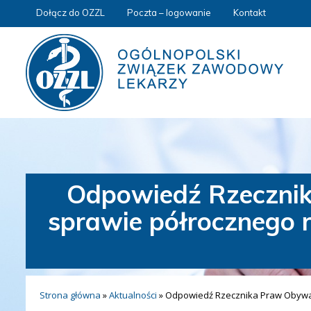
Dołącz do OZZL
Poczta – logowanie
Kontakt
Odpowiedź Rzecznik
sprawie półrocznego r
Strona główna
»
Aktualności
»
Odpowiedź Rzecznika Praw Obywate