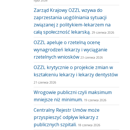
lipca 2026
Zarząd Krajowy OZZL wzywa do
zaprzestania uogólniania sytuacji
związanej z politykiem-lekarzem na
całą społeczność lekarską.
29 czerwca 2026
OZZL apeluje o rzetelną ocenę
wynagrodzeń lekarzy i wyciąganie
rzetelnych wniosków
23 czerwca 2026
OZZL krytycznie o projekcie zmian w
kształceniu lekarzy i lekarzy dentystów
21 czerwca 2026
Wrogowie publiczni czyli maksimum
mniejsze niż minimum.
19 czerwca 2026
Centralny Rejestr Umów może
przyspieszyć odpływ lekarzy z
publicznych szpitali.
18 czerwca 2026