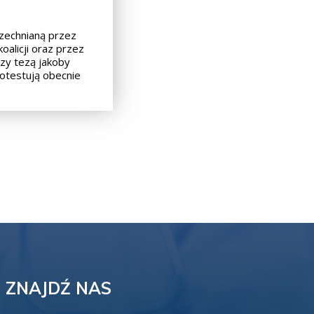
echnianą przez
oalicji oraz przez
rzy tezą jakoby
rotestują obecnie
ZNAJDŹ NAS