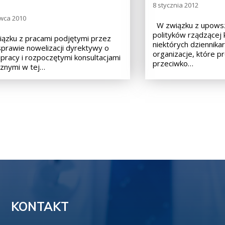
8 stycznia 2012
wca 2010
W związku z upowsz
polityków rządzącej k
zku z pracami podjętymi przez
niektórych dziennika
prawie nowelizacji dyrektywy o
organizacje, które p
 pracy i rozpoczętymi konsultacjami
przeciwko…
znymi w tej…
KONTAKT