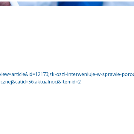
view=article&id=12173;zk-ozzl-interweniuje-w-sprawie-por
tycznej&catid=56;aktualnoci&Itemid=2