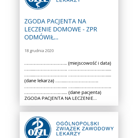
ZGODA PACJENTA NA
LECZENIE DOMOWE - ZPR
ODMÓWIŁ…
18 grudnia 2020
……………………………….. (miejscowość i data)
……....……………………….. ………………………….….....
……....……………………….. ………………………….….....
(dane lekarza) ……....………………………..
………………………….…..... ……....………………………..
………………………….…..... (dane pacjenta)
ZGODA PACJENTA NA LECZENIE…