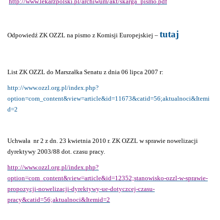
http://www.lekarzpolski.pl/archiwum/akt/skarga_pismo.pdf
tutaj
Odpowiedź ZK OZZL na pismo z Komisji Europejskiej –
List ZK OZZL do Marszałka Senatu z dnia 06 lipca 2007 r:
http://www.ozzl.org.pl/index.php?
option=com_content&view=article&id=11673&catid=56;aktualnoci&Itemi
d=2
Uchwała
nr 2 z dn. 23 kwietnia 2010 r. ZK OZZL w sprawie nowelizacji
dyrektywy 2003/88 dot. czasu pracy.
http://www.ozzl.org.pl/index.php?
option=com_content&view=article&id=12352;stanowisko-ozzl-w-sprawie-
propozycji-nowelizacji-dyrektywy-ue-dotyczcej-czasu-
pracy&catid=56;aktualnoci&Itemid=2