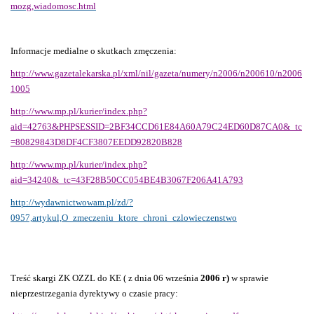
mozg,wiadomosc.html
Informacje medialne o skutkach zmęczenia:
http://www.gazetalekarska.pl/xml/nil/gazeta/numery/n2006/n200610/n2006
1005
http://www.mp.pl/kurier/index.php?
aid=42763&PHPSESSID=2BF34CCD61E84A60A79C24ED60D87CA0&_tc
=80829843D8DF4CF3807EEDD92820B828
http://www.mp.pl/kurier/index.php?
aid=34240&_tc=43F28B50CC054BE4B3067F206A41A793
http://wydawnictwowam.pl/zd/?
0957,artykul,O_zmeczeniu_ktore_chroni_czlowieczenstwo
Treść skargi ZK OZZL do KE ( z dnia 06 września
2006 r)
w sprawie
nieprzestrzegania dyrektywy o czasie pracy: