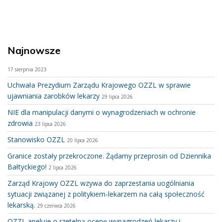
Najnowsze
17 sierpnia 2023
Uchwała Prezydium Zarządu Krajowego OZZL w sprawie
ujawniania zarobków lekarzy
29 lipca 2026
NIE dla manipulacji danymi o wynagrodzeniach w ochronie
zdrowia
23 lipca 2026
Stanowisko OZZL
20 lipca 2026
Granice zostały przekroczone. Żądamy przeprosin od Dziennika
Bałtyckiego!
2 lipca 2026
Zarząd Krajowy OZZL wzywa do zaprzestania uogólniania
sytuacji związanej z politykiem-lekarzem na całą społeczność
lekarską.
29 czerwca 2026
OZZL apeluje o rzetelną ocenę wynagrodzeń lekarzy i