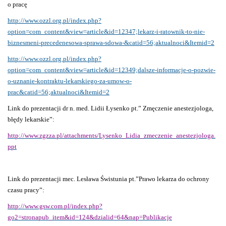
o pracę
http://www.ozzl.org.pl/index.php?
option=com_content&view=article&id=12347;lekarz-i-ratownik-to-nie-
biznesmeni-precedenesowa-sprawa-sdowa-&catid=56;aktualnoci&Itemid=2
http://www.ozzl.org.pl/index.php?
option=com_content&view=article&id=12349;dalsze-informacje-o-pozwie-
o-uznanie-kontraktu-lekarskiego-za-umow-o-
prac&catid=56;aktualnoci&Itemid=2
Link do prezentacji dr n. med. Lidii Łysenko pt.” Zmęczenie anestezjologa,
błędy lekarskie”:
http://www.zgzza.pl/attachments/Lysenko_Lidia_zmeczenie_anestezjologa.
ppt
Link do prezentacji mec. Lesława Świstunia pt.”Prawo lekarza do ochrony
czasu pracy”:
http://www.gsw.com.pl/index.php?
go2=stronapub_item&id=124&dzialid=64&nap=Publikacje