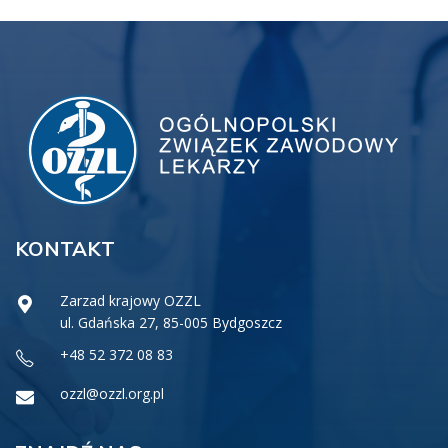
KONTAKT
Zarzad krajowy OZZL
ul. Gdańska 27, 85-005 Bydgoszcz
+48 52 372 08 83
ozzl@ozzl.org.pl