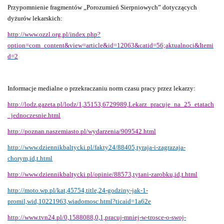
Przypomnienie fragmentów „Porozumień Sierpniowych” dotyczących
dyżurów lekarskich:
http://www.ozzl.org.pl/index.php?
option=com_content&view=article&id=12063&catid=56;aktualnoci&Itemi
d=2
Informacje medialne o przekraczaniu norm czasu pracy przez lekarzy:
http://lodz.gazeta.pl/lodz/1,35153,6729989,Lekarz_pracuje_na_25_etatach
_jednoczesnie.html
http://poznan.naszemiasto.pl/wydarzenia/909542.html
http://www.dziennikbaltycki.pl/fakty24/88405,tyraja-i-zagrazaja-
chorym,id,t.html
http://www.dziennikbaltycki.pl/opinie/88573,tytani-zarobku,id,t.html
http://moto.wp.pl/kat,45754,title,24-godziny-jak-1-
promil,wid,10221963,wiadomosc.html?ticaid=1a62e
http://www.tvn24.pl/0,1588088,0,1,pracuj-mniej-w-trosce-o-swoj-