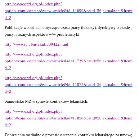
http://www.ozzl.org.pl/index.php?
option=com_content&view=article&id=11899&catid=56;aktualnoci&Itemi
d=2
Publikacje w mediach dotyczące czasu pracy (lekarzy), dyrektywy o czasie
pracy, i różnych aspektów w/w problematyki:
http://www.rp.pl/artykul/330422.html
http://www.ozzl.org.pl/index.php?
option=com_content&view=article&id=11739&catid=56;aktualnoci&Itemi
d=2
http://www.ozzl.org.pl/index.php?
option=com_content&view=article&id=11872&catid=56;aktualnoci&Itemi
d=2
Stanowisko MZ w sprawie kontraktów lekarskich:
http://www.ozzl.org.pl/index.php?
option=com_content&view=article&id=11858&catid=56;aktualnoci&Itemi
d=2
Doniesienia medialne o procesie o uznanie kontraktu lekarskiego za umowę