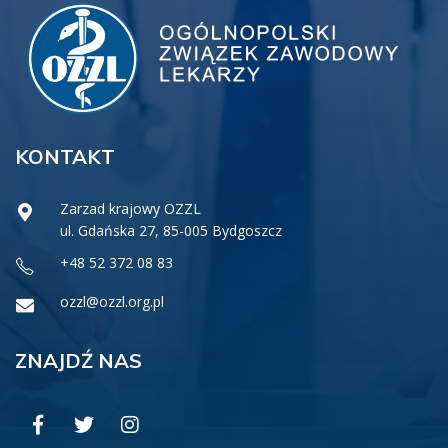
KONTAKT
Zarzad krajowy OZZL
ul. Gdańska 27, 85-005 Bydgoszcz
+48 52 372 08 83
ozzl@ozzl.org.pl
ZNAJDŹ NAS