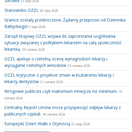
zdrowia
23 lipca 2026
Stanowisko OZZL
20 lipca 2026
Granice zostały przekroczone. Żądamy przeprosin od Dziennika
Bałtyckiego!
2 lipca 2026
Zarząd Krajowy OZZL wzywa do zaprzestania uogólniania
sytuacji związanej z politykiem-lekarzem na całą społeczność
lekarską.
29 czerwca 2026
OZZL apeluje o rzetelną ocenę wynagrodzeń lekarzy i
wyciąganie rzetelnych wniosków
23 czerwca 2026
OZZL krytycznie o projekcie zmian w kształceniu lekarzy i
lekarzy dentystów
21 czerwca 2026
Wrogowie publiczni czyli maksimum mniejsze niż minimum.
19
czerwca 2026
Centralny Rejestr Umów może przyspieszyć odpływ lekarzy z
publicznych szpitali.
18 czerwca 2026
Europejski Dzień Walki z Otyłością
22 maja 2026