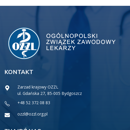
KONTAKT
Zarzad krajowy OZZL
ul. Gdańska 27, 85-005 Bydgoszcz
+48 52 372 08 83
ozzl@ozzl.org.pl