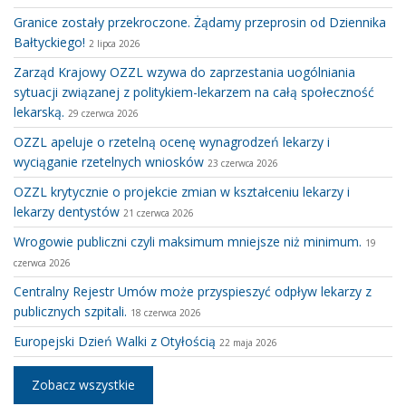
Granice zostały przekroczone. Żądamy przeprosin od Dziennika
Bałtyckiego!
2 lipca 2026
Zarząd Krajowy OZZL wzywa do zaprzestania uogólniania
sytuacji związanej z politykiem-lekarzem na całą społeczność
lekarską.
29 czerwca 2026
OZZL apeluje o rzetelną ocenę wynagrodzeń lekarzy i
wyciąganie rzetelnych wniosków
23 czerwca 2026
OZZL krytycznie o projekcie zmian w kształceniu lekarzy i
lekarzy dentystów
21 czerwca 2026
Wrogowie publiczni czyli maksimum mniejsze niż minimum.
19
czerwca 2026
Centralny Rejestr Umów może przyspieszyć odpływ lekarzy z
publicznych szpitali.
18 czerwca 2026
Europejski Dzień Walki z Otyłością
22 maja 2026
Zobacz wszystkie