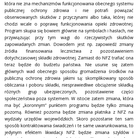
która nie zna mechanizmów funkcjonowania obecnego systemu
publicznej ochrony zdrowia i nie potrafi powiązać
obserwowanych skutków z przyczynami albo taka, której nie
chodzi wcale o poprawę funkcjonowania opieki zdrowotnej.
Program skupia się bowiem głównie na symbolach i hasłach, nie
przywiązując przy tym wagi do rzeczywistych skutków
zapowiadanych zmian. Dowodem jest np. zapowiedź zmiany
źródła finansowania lecznictwa z pozostawieniem
dotychczasowej składki zdrowotnej. Zamiast do NFZ trafiać ona
teraz będzie do budżetu państwa. Nie usunie się zatem
głównych wad obecnego sposobu gromadzenia środków na
publiczną ochronę zdrowia jakimi są: skomplikowany sposób
obliczania i poboru składki, niesprawiedliwe obciążenie składką
różnych grup ubezpieczonych, pozostawienie części
społeczeństwa poza systemem. W istocie zatem zmiana, która
ma być „koronnym” punktem programu będzie tylko zmianą
pozorną. Również pozorna będzie zmiana płatnika z NFZ na
wydziały urzędów wojewódzkich. Skoro pozostanie ten sam
sposób kontraktowania świadczeń i te same uwarunkowania, to
jedynym efektem likwidacji NFZ będzie zmiana szyldów i