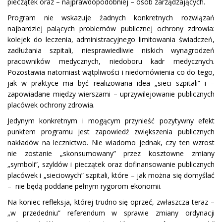
pieczątek oraz – najprawdopodobniej – osób zarządzających.
Program nie wskazuje żadnych konkretnych rozwiązań
najbardziej palących problemów publicznej ochrony zdrowia:
kolejek do leczenia, administracyjnego limitowania świadczeń,
zadłużania szpitali, niesprawiedliwie niskich wynagrodzeń
pracowników medycznych, niedoboru kadr medycznych.
Pozostawia natomiast wątpliwości i niedomówienia co do tego,
jak w praktyce ma być realizowana idea „sieci szpitali” i –
zapowiadane między wierszami – uprzywilejowanie publicznych
placówek ochrony zdrowia.
Jedynym konkretnym i mogącym przynieść pozytywny efekt
punktem programu jest zapowiedź zwiększenia publicznych
nakładów na lecznictwo. Nie wiadomo jednak, czy ten wzrost
nie zostanie „skonsumowany” przez kosztowne zmiany
„symboli”, szyldów i pieczątek oraz dofinansowanie publicznych
placówek i „sieciowych” szpitali, które – jak można się domyślać
– nie będą poddane pełnym rygorom ekonomii.
Na koniec refleksja, której trudno się oprzeć, zwłaszcza teraz –
„w przededniu” referendum w sprawie zmiany ordynacji