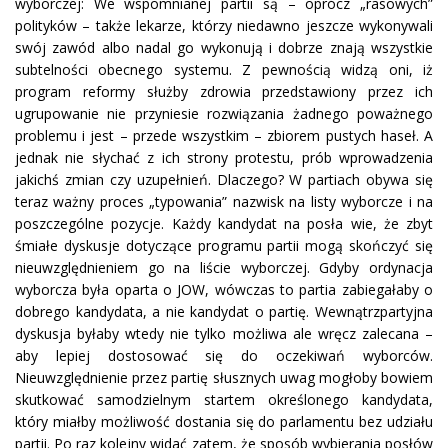
wyborczej: We wspomnianej partii są – oprócz „rasowych”
polityków – także lekarze, którzy niedawno jeszcze wykonywali
swój zawód albo nadal go wykonują i dobrze znają wszystkie
subtelności obecnego systemu. Z pewnością widzą oni, iż
program reformy służby zdrowia przedstawiony przez ich
ugrupowanie nie przyniesie rozwiązania żadnego poważnego
problemu i jest – przede wszystkim – zbiorem pustych haseł. A
jednak nie słychać z ich strony protestu, prób wprowadzenia
jakichś zmian czy uzupełnień. Dlaczego? W partiach obywa się
teraz ważny proces „typowania” nazwisk na listy wyborcze i na
poszczególne pozycje. Każdy kandydat na posła wie, że zbyt
śmiałe dyskusje dotyczące programu partii mogą skończyć się
nieuwzględnieniem go na liście wyborczej. Gdyby ordynacja
wyborcza była oparta o JOW, wówczas to partia zabiegałaby o
dobrego kandydata, a nie kandydat o partię. Wewnątrzpartyjna
dyskusja byłaby wtedy nie tylko możliwa ale wręcz zalecana –
aby lepiej dostosować się do oczekiwań wyborców.
Nieuwzględnienie przez partię słusznych uwag mogłoby bowiem
skutkować samodzielnym startem określonego kandydata,
który miałby możliwość dostania się do parlamentu bez udziału
partii. Po raz kolejny widać zatem, że sposób wybierania posłów