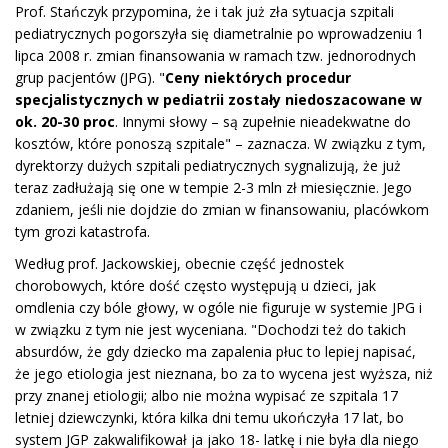
Prof. Stańczyk przypomina, że i tak już zła sytuacja szpitali
pediatrycznych pogorszyła się diametralnie po wprowadzeniu 1
lipca 2008 r. zmian finansowania w ramach tzw. jednorodnych
grup pacjentów (JPG). "
Ceny niektórych procedur
specjalistycznych w pediatrii zostały niedoszacowane w
ok. 20-30 proc
. Innymi słowy – są zupełnie nieadekwatne do
kosztów, które ponoszą szpitale" – zaznacza. W związku z tym,
dyrektorzy dużych szpitali pediatrycznych sygnalizują, że już
teraz zadłużają się one w tempie 2-3 mln zł miesięcznie. Jego
zdaniem, jeśli nie dojdzie do zmian w finansowaniu, placówkom
tym grozi katastrofa.
Według prof. Jackowskiej, obecnie część jednostek
chorobowych, które dość często występują u dzieci, jak
omdlenia czy bóle głowy, w ogóle nie figuruje w systemie JPG i
w związku z tym nie jest wyceniana. "Dochodzi też do takich
absurdów, że gdy dziecko ma zapalenia płuc to lepiej napisać,
że jego etiologia jest nieznana, bo za to wycena jest wyższa, niż
przy znanej etiologii; albo nie można wypisać ze szpitala 17
letniej dziewczynki, która kilka dni temu ukończyła 17 lat, bo
system JGP zakwalifikował ja jako 18- latkę i nie była dla niego