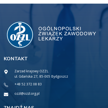
KONTAKT
Zarzad krajowy OZZL
ul. Gdańska 27, 85-005 Bydgoszcz
+48 52 372 08 83
ozzl@ozzl.org.pl
ZNAJDŹ NAS