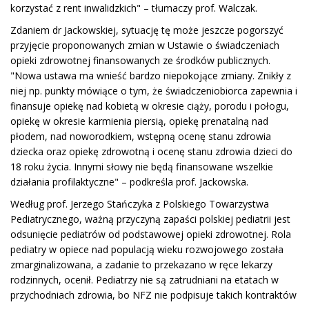
korzystać z rent inwalidzkich" – tłumaczy prof. Walczak.
Zdaniem dr Jackowskiej, sytuację tę może jeszcze pogorszyć
przyjęcie proponowanych zmian w Ustawie o świadczeniach
opieki zdrowotnej finansowanych ze środków publicznych.
"Nowa ustawa ma wnieść bardzo niepokojące zmiany. Znikły z
niej np. punkty mówiące o tym, że świadczeniobiorca zapewnia i
finansuje opiekę nad kobietą w okresie ciąży, porodu i połogu,
opiekę w okresie karmienia piersią, opiekę prenatalną nad
płodem, nad noworodkiem, wstępną ocenę stanu zdrowia
dziecka oraz opiekę zdrowotną i ocenę stanu zdrowia dzieci do
18 roku życia. Innymi słowy nie będą finansowane wszelkie
działania profilaktyczne" – podkreśla prof. Jackowska.
Według prof. Jerzego Stańczyka z Polskiego Towarzystwa
Pediatrycznego, ważną przyczyną zapaści polskiej pediatrii jest
odsunięcie pediatrów od podstawowej opieki zdrowotnej. Rola
pediatry w opiece nad populacją wieku rozwojowego została
zmarginalizowana, a zadanie to przekazano w ręce lekarzy
rodzinnych, ocenił. Pediatrzy nie są zatrudniani na etatach w
przychodniach zdrowia, bo NFZ nie podpisuje takich kontraktów