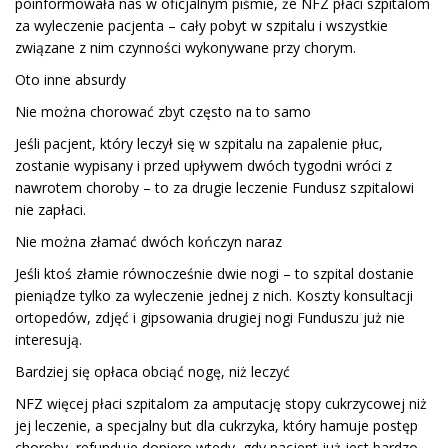
poinformowała nas w oficjalnym piśmie, że NFZ płaci szpitalom
za wyleczenie pacjenta – cały pobyt w szpitalu i wszystkie
związane z nim czynności wykonywane przy chorym.
Oto inne absurdy
Nie można chorować zbyt często na to samo
Jeśli pacjent, który leczył się w szpitalu na zapalenie płuc,
zostanie wypisany i przed upływem dwóch tygodni wróci z
nawrotem choroby – to za drugie leczenie Fundusz szpitalowi
nie zapłaci.
Nie można złamać dwóch kończyn naraz
Jeśli ktoś złamie równocześnie dwie nogi – to szpital dostanie
pieniądze tylko za wyleczenie jednej z nich. Koszty konsultacji
ortopedów, zdjęć i gipsowania drugiej nogi Funduszu już nie
interesują.
Bardziej się opłaca obciąć nogę, niż leczyć
NFZ więcej płaci szpitalom za amputację stopy cukrzycowej niż
jej leczenie, a specjalny but dla cukrzyka, który hamuje postęp
choroby, refunduje dopiero wtedy, gdy pacjent już jest bardzo