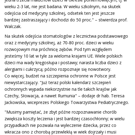
wieku 2-3 lat, nie jest badana. W wieku szkolnym, na skutek
odejścia od medycyny szkolnej, odsetek ten jest jeszcze
bardziej zastraszający i dochodzi do 50 proc." – stwierdza prof.
Walczak.
Na skutek odejścia stomatologów z lecznictwa podstawowego
oraz z medycyny szkolnej, aż 70-80 proc. dzieci w wieku
rozwojowym ma próchnicę zębów. Pod tym względem
jesteśmy 10 lat w tyle za wieloma krajami UE. Wiele polskich
dzieci ma wady kręgosłupa i postawy; narasta liczba dzieci z
alergiami i cukrzycą; późno rozpoznaje się nowotwory.
Co więcej, budżet na szczepienia ochronne w Polsce jest
niewystarczający. "Już teraz polski kalendarz szczepień
ochronnych wypada niekorzystnie na tle takich krajów jak
Czechy, Słowacja, a nawet Rumunia" – dodaje dr hab. Teresa
Jackowska, wiceprezes Polskiego Towarzystwa Pediatrycznego.
"Musimy pamiętać, że zbyt późne rozpoznawanie chorób
zwiększa koszty leczenia i jest bardziej czasochłonny; w wielu
przypadkach nie pozwala na wyleczenie dziecka, przez co
wkracza ono z chorobą przewlekłą w wiek dojrzały i musi