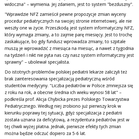
widoczna" – wymienia. Jej zdaniem, jest to system "bezduszny".
"Wprawdzie NFZ zamieścił pewne propozycje zmian wyceny
procedur pediatrycznych na swojej stronie internetowej, ale nie
weszły one w życie. Przeszkodą jest system informatyczny NFZ,
który wymaga zmiany, a to zajmie parę miesięcy. Jest to trochę
zaskakujące, bo gdy fundusz wprowadza zmiany, to szpitale
muszą je wprowadzić z miesiąca na miesiąc, a nawet z tygodnia
na tydzień i nikt nie pyta nas czy nasz system informatyczny jest
sprawny" – ubolewał specjalista.
Do istotnych problemów polskiej pediatrii lekarze zaliczyli też
brak zainteresowania specjalizacją pediatryczną wśród
studentów medycyny. "Liczba pediatrów w Polsce zmniejsza się
z roku na rok, a obecnie średnia ich wieku wynosi 58 lat" –
podkreśla prof. Alicja Chybicka prezes Polskiego Towarzystwa
Pediatrycznego. Według niej zrobiono już pierwszy krok w
kierunku poprawy tej sytuacji, gdyż specjalizacja z pediatrii
została uznana za deficytową, a rezydentura pediatrów jest w
tej chwili wyżej płatna. Jednak, pierwsze efekty tych zmian
można będzie odczuć dopiero za 5-6 lat.