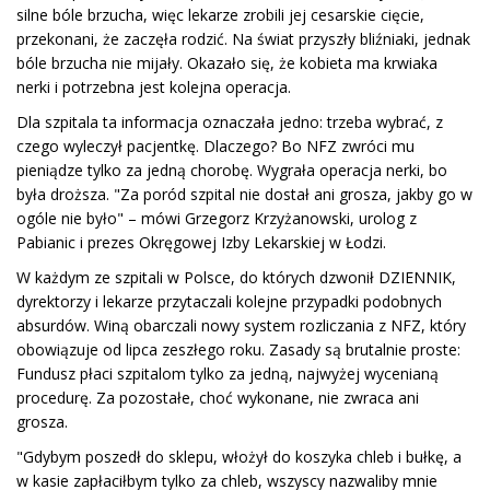
silne bóle brzucha, więc lekarze zrobili jej cesarskie cięcie,
przekonani, że zaczęła rodzić. Na świat przyszły bliźniaki, jednak
bóle brzucha nie mijały. Okazało się, że kobieta ma krwiaka
nerki i potrzebna jest kolejna operacja.
Dla szpitala ta informacja oznaczała jedno: trzeba wybrać, z
czego wyleczył pacjentkę. Dlaczego? Bo NFZ zwróci mu
pieniądze tylko za jedną chorobę. Wygrała operacja nerki, bo
była droższa. "Za poród szpital nie dostał ani grosza, jakby go w
ogóle nie było" – mówi Grzegorz Krzyżanowski, urolog z
Pabianic i prezes Okręgowej Izby Lekarskiej w Łodzi.
W każdym ze szpitali w Polsce, do których dzwonił DZIENNIK,
dyrektorzy i lekarze przytaczali kolejne przypadki podobnych
absurdów. Winą obarczali nowy system rozliczania z NFZ, który
obowiązuje od lipca zeszłego roku. Zasady są brutalnie proste:
Fundusz płaci szpitalom tylko za jedną, najwyżej wycenianą
procedurę. Za pozostałe, choć wykonane, nie zwraca ani
grosza.
"Gdybym poszedł do sklepu, włożył do koszyka chleb i bułkę, a
w kasie zapłaciłbym tylko za chleb, wszyscy nazwaliby mnie