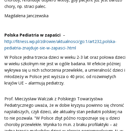
chory, np. straci palec.
Magdalena Janczewska
Polska Pediatria w zapaści
–
http://fitness.wp.pl/zdrowie/aktualnosci/go:1/art232,polska-
pediatria-znajduje-sie-w-zapasci-.html
W Polsce jedna trzecia dzieci w wieku 2-3 lat oraz połowa dzieci
w wieku szkolnym nie jest w ogóle badana. W efekcie później
wykrywa się u nich schorzenia przewlekłe, a umieralność dzieci i
młodzieży w Polsce jest wyższa o 40 proc. od rozwiniętych
krajów UE – alarmują pediatrzy.
Prof. Mieczysław Walczak z Polskiego Towarzystwa
Pediatrycznego uważa, że w dobie kryzysu powinno się chronić
najsłabszych, czyli dzieci, ale aktualny stan pediatrii polskiej na
to nie pozwala. "W Polsce zbyt późno rozpoznaje się u dzieci
choroby przewlekłe. Wynika to m.in. z braku profilaktyki – aż
jedna trzecia maluchów dzieci w okresie poniemowlęcym, tj. w