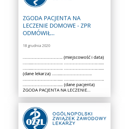
ZGODA PACJENTA NA
LECZENIE DOMOWE - ZPR
ODMÓWIŁ…
18 grudnia 2020
……………………………….. (miejscowość i data)
……....……………………….. ………………………….….....
……....……………………….. ………………………….….....
(dane lekarza) ……....………………………..
………………………….…..... ……....………………………..
………………………….…..... (dane pacjenta)
ZGODA PACJENTA NA LECZENIE…