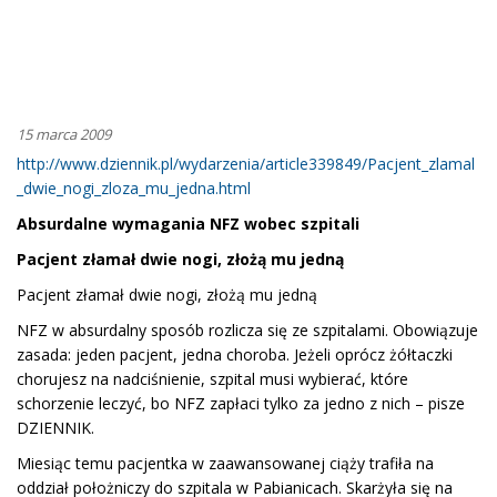
15 marca 2009
http://www.dziennik.pl/wydarzenia/article339849/Pacjent_zlamal
_dwie_nogi_zloza_mu_jedna.html
Absurdalne wymagania NFZ wobec szpitali
Pacjent złamał dwie nogi, złożą mu jedną
Pacjent złamał dwie nogi, złożą mu jedną
NFZ w absurdalny sposób rozlicza się ze szpitalami. Obowiązuje
zasada: jeden pacjent, jedna choroba. Jeżeli oprócz żółtaczki
chorujesz na nadciśnienie, szpital musi wybierać, które
schorzenie leczyć, bo NFZ zapłaci tylko za jedno z nich – pisze
DZIENNIK.
Miesiąc temu pacjentka w zaawansowanej ciąży trafiła na
oddział położniczy do szpitala w Pabianicach. Skarżyła się na