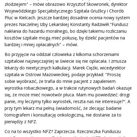
złodziejem" – mówi obrazowo Krzysztof Skowronek, dyrektor
Wojewódzkiego Specjalistycznego Szpitala Gruźlicy i Chorób
Płuc w Kielcach. Jeszcze bardziej dosadnie ocenia nowy system
prezes Naczelnej Izby Lekarskiej Konstanty Radziwiłł."Fundusz
nakłania do hazardu moralnego, bo dzięki takiemu rozliczaniu
kosztów szpitale mogą mieć pokusę, by dzielić pacjentów na
bardziej i mniej opłacalnych" – mówi.
Bo przyjęcie na oddział człowieka z kilkoma schorzeniami
szpitalowi najzwyczajniej w świecie się nie opłacała. I zmusza
lekarzy do nieetycznych kalkulacji. Marek Ciężki, wicedyrektor
szpitala w Ostrowi Mazowieckiej, podaje przykład: "Proszę
sobie wyobrazić, że trafia do mnie pacjent z zapaleniem
wyrostka robaczkowego, a w trakcie rutynowych badań okazuje
się, że może mieć nowotwór płuca. Mam mu powiedzieć: drogi
panie, my leczymy tylko wyrostek, reszta nas nie interesuje?". A
przy tym lekarz ma pełną świadomość, że zlecając badanie
tomografem i konsultację onkologiczną, nie dostanie za to
pieniędzy z NFZ.
Co na to wszystko NFZ? Zaprzecza. Rzeczniczka Funduszu