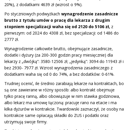
20%), z dodatkami 4639 zł (wzrost o 9%).
Po styczniowych podwyżkach
wynagrodzenie zasadnicze
brutto z tytułu umów o pracę dla lekarza z drugim
stopniem specjalizacji waha się od 2120 do 5106 zł,
z
pierwszym: od 2024 do 4308 zł, bez specjalizacji: od 1486 do
2777 zł.
Wynagrodzenie całkowite brutto, obejmujące zasadnicze,
dodatki i dyżury (za 200-300 godzin pracy miesięcznie) dla
lekarzy z „dwójką”: 3580-12506 zł; „jedynką”: 3094 do 11943 zł i
bez 2930- 7977 zł. Wzrost wynagrodzenia zasadniczego z
dodatkami waha się od 0 do 74%, a bez dodatków: 0-61%.
Trudniej ocenić, ile średnio zarabiają lekarze na kontraktach, bo
są one zawierane w różny sposób: albo kontrakt obejmuje
tylko pracę ranną, albo obowiązuje w nim stawka godzinowa,
albo lekarz ma umowę łączoną: pracuje rano na etacie i ma
kilka dyżurów w kontrakcie. Twardowski zaznaczył, że osoby na
kontrakcie same opłacają składki do ZUS i podatki oraz
utrzymują swoje firmy.