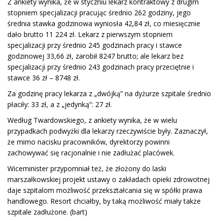
Z ankiety wynika, że w styczniu lekarz kontraktowy z drugim
stopniem specjalizacji pracując średnio 262 godziny, jego
średnia stawka godzinowa wyniosła 42,84 zł, co miesięcznie
dało brutto 11 224 zł. Lekarz z pierwszym stopniem
specjalizacji przy średnio 245 godzinach pracy i stawce
godzinowej 33,66 zł, zarobił 8247 brutto; ale lekarz bez
specjalizacji przy średnio 243 godzinach pracy przeciętnie i
stawce 36 zł – 8748 zł.
Za godzinę pracy lekarza z „dwójką” na dyżurze szpitale średnio
płaciły: 33 zł, a z „jedynką”: 27 zł.
Według Twardowskiego, z ankiety wynika, że w wielu
przypadkach podwyżki dla lekarzy rzeczywiście były. Zaznaczył,
że mimo nacisku pracowników, dyrektorzy powinni
zachowywać się racjonalnie i nie zadłużać placówek.
Wiceminister przypomniał też, że złożony do laski
marszałkowskiej projekt ustawy o zakładach opieki zdrowotnej
daje szpitalom możliwość przekształcania się w spółki prawa
handlowego. Resort chciałby, by taką możliwość miały także
szpitale zadłużone. (bart)