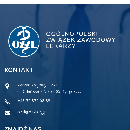
KONTAKT
Zarzad krajowy OZZL
ul. Gdańska 27, 85-005 Bydgoszcz
+48 52 372 08 83
ozzl@ozzl.org.pl
ZNAJDŹ NAS