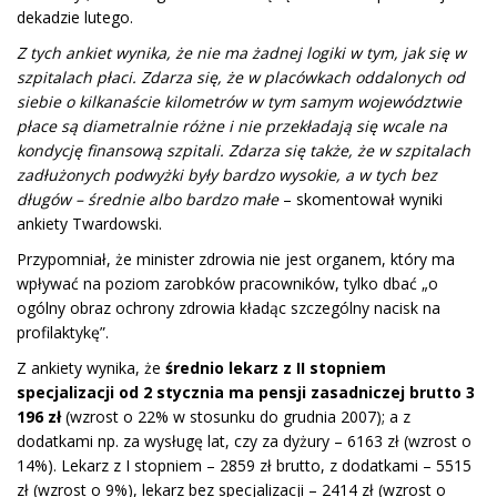
dekadzie lutego.
Z tych ankiet wynika, że nie ma żadnej logiki w tym, jak się w
szpitalach płaci. Zdarza się, że w placówkach oddalonych od
siebie o kilkanaście kilometrów w tym samym województwie
płace są diametralnie różne i nie przekładają się wcale na
kondycję finansową szpitali. Zdarza się także, że w szpitalach
zadłużonych podwyżki były bardzo wysokie, a w tych bez
długów – średnie albo bardzo małe
– skomentował wyniki
ankiety Twardowski.
Przypomniał, że minister zdrowia nie jest organem, który ma
wpływać na poziom zarobków pracowników, tylko dbać „o
ogólny obraz ochrony zdrowia kładąc szczególny nacisk na
profilaktykę”.
Z ankiety wynika, że
średnio lekarz z II stopniem
specjalizacji od 2 stycznia ma pensji zasadniczej brutto 3
196 zł
(wzrost o 22% w stosunku do grudnia 2007); a z
dodatkami np. za wysługę lat, czy za dyżury – 6163 zł (wzrost o
14%). Lekarz z I stopniem – 2859 zł brutto, z dodatkami – 5515
zł (wzrost o 9%), lekarz bez specjalizacji – 2414 zł (wzrost o