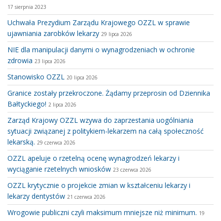
17 sierpnia 2023
Uchwała Prezydium Zarządu Krajowego OZZL w sprawie
ujawniania zarobków lekarzy
29 lipca 2026
NIE dla manipulacji danymi o wynagrodzeniach w ochronie
zdrowia
23 lipca 2026
Stanowisko OZZL
20 lipca 2026
Granice zostały przekroczone. Żądamy przeprosin od Dziennika
Bałtyckiego!
2 lipca 2026
Zarząd Krajowy OZZL wzywa do zaprzestania uogólniania
sytuacji związanej z politykiem-lekarzem na całą społeczność
lekarską.
29 czerwca 2026
OZZL apeluje o rzetelną ocenę wynagrodzeń lekarzy i
wyciąganie rzetelnych wniosków
23 czerwca 2026
OZZL krytycznie o projekcie zmian w kształceniu lekarzy i
lekarzy dentystów
21 czerwca 2026
Wrogowie publiczni czyli maksimum mniejsze niż minimum.
19