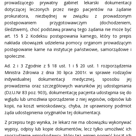
prowadzącego prywatny gabinet lekarski dokumentacji
dotyczącej leczonych przez niego pacjentów na żądanie
prokuratora, niezbędnej w związku z prowadzonym
postępowaniem przygotowawczym (dochodzeniem,
śledztwem), choć podstawą prawną tego żądania nie może być
art. 15 § 2 Kodeksu postępowania karnego, który to prepis
nakłada obowiązek udzielenia pomocy organom prowadzącym
postępowanie karne na instytucje państwowe, samorządowe i
społeczne.
Ad. 2 i 3 Zgodnie z § 18 ust. 1 i § 20 ust. 1 rozporządzenia
Ministra Zdrowia z dnia 30 lipca 2001r. w sprawie rodzajów
indywidualnej dokumentacji medycznej, sposobu jej
prowadzenia oraz szczegółowych warunków jej udostępniania
(Dz.U.Nr 83 poz. 903), dokumentację pacjenta udostępnia się do
wglądu lub umozliwia sporządzenie z niej wypisów, odpisów lub
kopii, na koszt wnioskodawcy, chyba, że uprawniony podmiot
żąda udostępnienia oryginałów tej dokumentacji.
Z przepisu tego wynika, że lekarz nie ma obowiązku wykonywać
wypisy, odpisy lub kopie dokumentów, lecz tylko umożliwić ich
sporządzenie wnioskodawcy, który też winien ponieść koszt ich