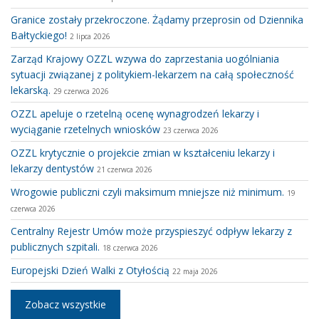
Granice zostały przekroczone. Żądamy przeprosin od Dziennika
Bałtyckiego!
2 lipca 2026
Zarząd Krajowy OZZL wzywa do zaprzestania uogólniania
sytuacji związanej z politykiem-lekarzem na całą społeczność
lekarską.
29 czerwca 2026
OZZL apeluje o rzetelną ocenę wynagrodzeń lekarzy i
wyciąganie rzetelnych wniosków
23 czerwca 2026
OZZL krytycznie o projekcie zmian w kształceniu lekarzy i
lekarzy dentystów
21 czerwca 2026
Wrogowie publiczni czyli maksimum mniejsze niż minimum.
19
czerwca 2026
Centralny Rejestr Umów może przyspieszyć odpływ lekarzy z
publicznych szpitali.
18 czerwca 2026
Europejski Dzień Walki z Otyłością
22 maja 2026
Zobacz wszystkie