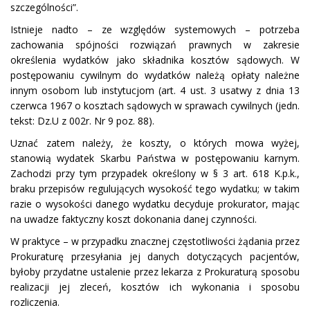
szczególności”.
Istnieje nadto – ze względów systemowych – potrzeba
zachowania spójności rozwiązań prawnych w zakresie
określenia wydatków jako składnika kosztów sądowych. W
postępowaniu cywilnym do wydatków należą opłaty należne
innym osobom lub instytucjom (art. 4 ust. 3 usatwy z dnia 13
czerwca 1967 o kosztach sądowych w sprawach cywilnych (jedn.
tekst: Dz.U z 002r. Nr 9 poz. 88).
Uznać zatem należy, że koszty, o których mowa wyżej,
stanowią wydatek Skarbu Państwa w postępowaniu karnym.
Zachodzi przy tym przypadek określony w § 3 art. 618 K.p.k.,
braku przepisów regulujących wysokość tego wydatku; w takim
razie o wysokości danego wydatku decyduje prokurator, mając
na uwadze faktyczny koszt dokonania danej czynności.
W praktyce – w przypadku znacznej częstotliwości żądania przez
Prokuraturę przesyłania jej danych dotyczących pacjentów,
byłoby przydatne ustalenie przez lekarza z Prokuraturą sposobu
realizacji jej zleceń, kosztów ich wykonania i sposobu
rozliczenia.