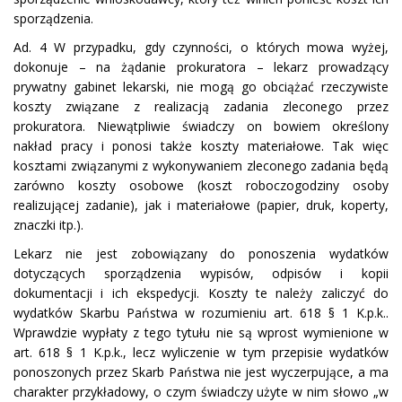
sporządzenia.
Ad. 4 W przypadku, gdy czynności, o których mowa wyżej,
dokonuje – na żądanie prokuratora – lekarz prowadzący
prywatny gabinet lekarski, nie mogą go obciążać rzeczywiste
koszty związane z realizacją zadania zleconego przez
prokuratora. Niewątpliwie świadczy on bowiem określony
nakład pracy i ponosi także koszty materiałowe. Tak więc
kosztami związanymi z wykonywaniem zleconego zadania będą
zarówno koszty osobowe (koszt roboczogodziny osoby
realizującej zadanie), jak i materiałowe (papier, druk, koperty,
znaczki itp.).
Lekarz nie jest zobowiązany do ponoszenia wydatków
dotyczących sporządzenia wypisów, odpisów i kopii
dokumentacji i ich ekspedycji. Koszty te należy zaliczyć do
wydatków Skarbu Państwa w rozumieniu art. 618 § 1 K.p.k..
Wprawdzie wypłaty z tego tytułu nie są wprost wymienione w
art. 618 § 1 K.p.k., lecz wyliczenie w tym przepisie wydatków
ponoszonych przez Skarb Państwa nie jest wyczerpujące, a ma
charakter przykładowy, o czym świadczy użyte w nim słowo „w