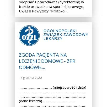
podpisać z pracodawcą (dyrektorem) w
trakcie prowadzenia sporu zbiorowego.
Uwaga! Powyższy "Protokół…
ZGODA PACJENTA NA
LECZENIE DOMOWE - ZPR
ODMÓWIŁ…
18 grudnia 2020
……………………………….. (miejscowość i data)
……....……………………….. ………………………….….....
……....……………………….. ………………………….….....
(dane lekarza) ……....………………………..
………………………….…..... ……....………………………..