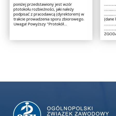
poniżej przedstawiony jest wzór
……………
ptotokołu rozbieżności, jaki należy
……...
podpisać z pracodawcą (dyrektorem) w
……...
trakcie prowadzenia sporu zbiorowego.
(dane 
Uwaga! Powyższy "Protokół…
……………
………………
ZGODA