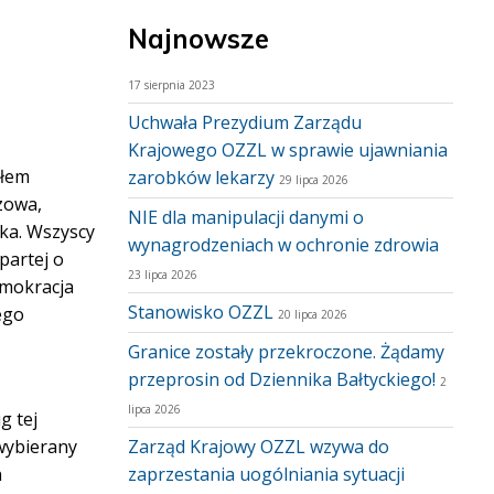
Najnowsze
17 sierpnia 2023
Uchwała Prezydium Zarządu
Krajowego OZZL w sprawie ujawniania
ałem
zarobków lekarzy
29 lipca 2026
zowa,
NIE dla manipulacji danymi o
ka. Wszyscy
wynagrodzeniach w ochronie zdrowia
partej o
23 lipca 2026
emokracja
Stanowisko OZZL
ego
20 lipca 2026
Granice zostały przekroczone. Żądamy
przeprosin od Dziennika Bałtyckiego!
2
lipca 2026
g tej
wybierany
Zarząd Krajowy OZZL wzywa do
n
zaprzestania uogólniania sytuacji