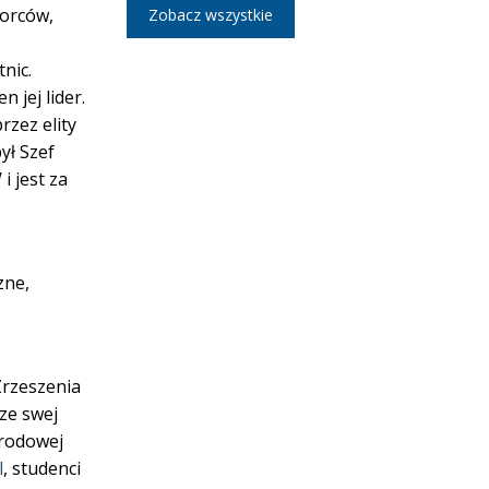
borców,
Zobacz wszystkie
nic.
 jej lider.
rzez elity
ył Szef
i jest za
zne,
Zrzeszenia
ze swej
arodowej
l
, studenci