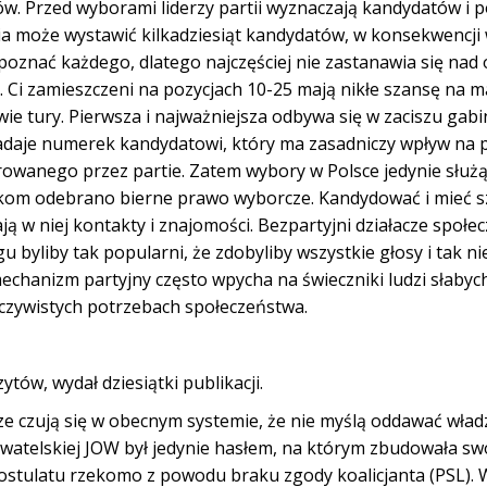
ów. Przed wyborami liderzy partii wyznaczają kandydatów i 
rtia może wystawić kilkadziesiąt kandydatów, w konsekwencji
oznać każdego, dlatego najczęściej nie zastanawia się nad 
y. Ci zamieszczeni na pozycjach 10-25 mają nikłe szansę na m
e tury. Pierwsza i najważniejsza odbywa się w zaciszu gabi
Nadaje numerek kandydatowi, który ma zasadniczy wpływ na 
rowanego przez partie. Zatem wybory w Polsce jedynie służ
lakom odebrano bierne prawo wyborcze. Kandydować i mieć 
ją w niej kontakty i znajomości. Bezpartyjni działacze społec
 byliby tak popularni, że zdobyliby wszystkie głosy i tak ni
chanizm partyjny często wpycha na świeczniki ludzi słabych
zeczywistych potrzebach społeczeństwa.
tów, wydał dziesiątki publikacji.
ze czują się w obecnym systemie, że nie myślą oddawać wład
watelskiej JOW był jedynie hasłem, na którym zbudowała swó
 postulatu rzekomo z powodu braku zgody koalicjanta (PSL). 