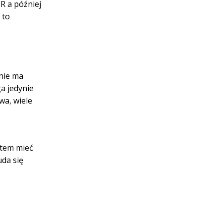
R a później
 to
nie ma
a jedynie
wa, wiele
atem mieć
uda się