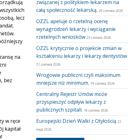
porządkują
związanej z politykiem-lekarzem na
 wszystkich
całą społeczność lekarską.
29 czerwca 2026
osobą, lecz
OZZL apeluje o rzetelną ocenę
andat.
wynagrodzeń lekarzy i wyciąganie
netów.
rzetelnych wniosków
23 czerwca 2026
późniejszy
OZZL krytycznie o projekcie zmian w
ą
kształceniu lekarzy i lekarzy dentystów
szansę na
zni
21 czerwca 2026
e
Wrogowie publiczni czyli maksimum
, bez
mniejsze niż minimum.
19 czerwca 2026
Centralny Rejestr Umów może
przyspieszyć odpływ lekarzy z
publicznych szpitali.
18 czerwca 2026
zy w ręce
Europejski Dzień Walki z Otyłością
22
j kapitał
maja 2026
W