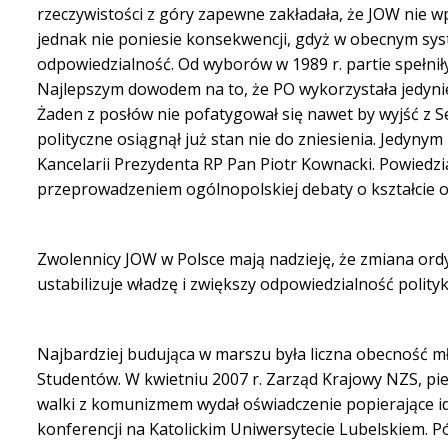
rzeczywistości z góry zapewne zakładała, że JOW nie 
jednak nie poniesie konsekwencji, gdyż w obecnym syste
odpowiedzialność. Od wyborów w 1989 r. partie spełnił
Najlepszym dowodem na to, że PO wykorzystała jedynie p
Żaden z posłów nie pofatygował się nawet by wyjść z S
polityczne osiągnął już stan nie do zniesienia. Jedyny
Kancelarii Prezydenta RP Pan Piotr Kownacki. Powiedzia
przeprowadzeniem ogólnopolskiej debaty o kształcie o
Zwolennicy JOW w Polsce mają nadzieję, że zmiana ordy
ustabilizuje władzę i zwiększy odpowiedzialność polit
Najbardziej budująca w marszu była liczna obecność m
Studentów. W kwietniu 2007 r. Zarząd Krajowy NZS, pier
walki z komunizmem wydał oświadczenie popierające 
konferencji na Katolickim Uniwersytecie Lubelskiem. 