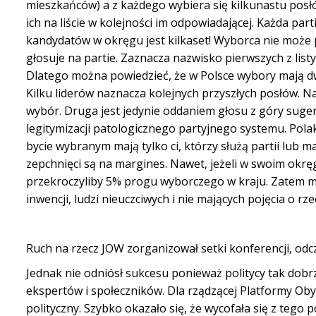
mieszkańców) a z każdego wybiera się kilkunastu posł
ich na liście w kolejności im odpowiadającej. Każda pa
kandydatów w okręgu jest kilkaset! Wyborca nie może p
głosuje na partie. Zaznacza nazwisko pierwszych z list
Dlatego można powiedzieć, że w Polsce wybory mają dwi
Kilku liderów naznacza kolejnych przyszłych posłów. 
wybór. Druga jest jedynie oddaniem głosu z góry suge
legitymizacji patologicznego partyjnego systemu. Po
bycie wybranym mają tylko ci, którzy służą partii lub ma
zepchnięci są na margines. Nawet, jeżeli w swoim okręgu
przekroczyliby 5% progu wyborczego w kraju. Zatem me
inwencji, ludzi nieuczciwych i nie mających pojęcia o r
Ruch na rzecz JOW zorganizował setki konferencji, odczy
Jednak nie odniósł sukcesu ponieważ politycy tak dobr
ekspertów i społeczników. Dla rządzącej Platformy Oby
polityczny. Szybko okazało się, że wycofała się z tego