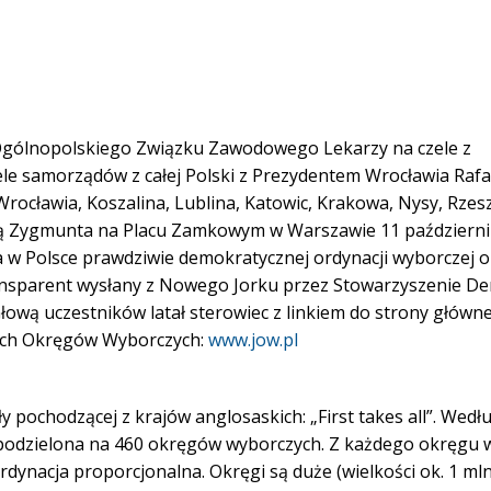
 Ogólnopolskiego Związku Zawodowego Lekarzy na czele z
le samorządów z całej Polski z Prezydentem Wrocławia Raf
Wrocławia, Koszalina, Lublina,
Katowic, Krakowa, Nysy, Rzes
ną Zygmunta na Placu Zamkowym w Warszawie 11 październi
w Polsce prawdziwie demokratycznej ordynacji wyborczej o
ansparent wysłany z Nowego Jorku przez Stowarzyszenie D
Głową uczestników latał sterowiec z linkiem do strony główn
ych Okręgów Wyborczych:
www.jow.pl
pochodzącej z krajów anglosaskich: „First takes all”. Wedłu
 podzielona na 460 okręgów wyborczych. Z każdego okręgu 
rdynacja proporcjonalna. Okręgi są duże (wielkości ok. 1 ml