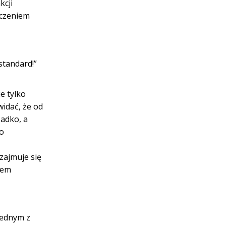
kcji
ńczeniem
standard!”
e tylko
widać, że od
zadko, a
go
zajmuje się
tem
Jednym z