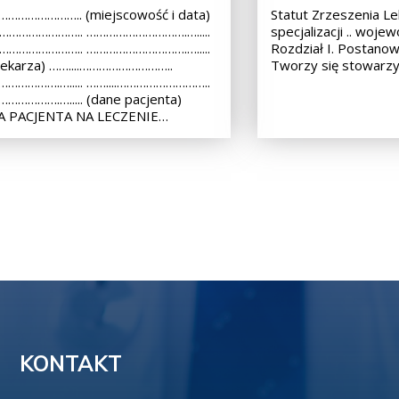
………………….. (miejscowość i data)
Statut Zrzeszenia Lek
.……………………….. ………………………….….....
specjalizacji .. województ
.……………………….. ………………………….….....
Rozdział I. Postanowi
lekarza) ……....………………………..
Tworzy się stowarz
…………….…..... ……....………………………..
………….…..... (dane pacjenta)
 PACJENTA NA LECZENIE…
KONTAKT