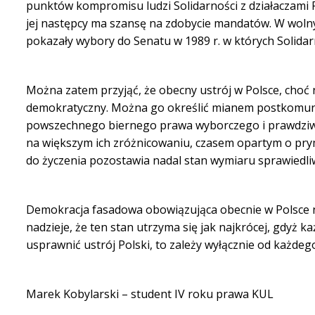
punktów kompromisu ludzi Solidarności z działaczami P
jej następcy ma szansę na zdobycie mandatów. W wolny
pokazały wybory do Senatu w 1989 r. w których Solida
Można zatem przyjąć, że obecny ustrój w Polsce, choć
demokratyczny. Można go określić mianem postkomuny.
powszechnego biernego prawa wyborczego i prawdziwe
na większym ich zróżnicowaniu, czasem opartym o prym
do życzenia pozostawia nadal stan wymiaru sprawiedli
Demokracja fasadowa obowiązująca obecnie w Polsce n
nadzieje, że ten stan utrzyma się jak najkrócej, gdyż ka
usprawnić ustrój Polski, to zależy wyłącznie od ka
Marek Kobylarski – student IV roku prawa KUL