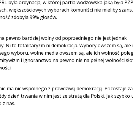
RL była ordynacja, w której partia wodzowska jaką była PZP
ch, większościowych wyborach komuniści nie mieliby szans,
rność zdobyła 99% głosów.
 na pewno bardziej wolny od poprzedniego nie jest jednak
 Ni to totalitaryzm ni demokracja. Wybory owszem są, ale 
go wyboru, wolne media owszem są, ale ich wolność poleg
itywizm i ignoranctwo na pewno nie na pełnej wolności sło
wości.
ie ma nic wspólnego z prawdziwą demokracją. Pozostaje z
żdy dzień trwania w nim jest ze stratą dla Polski. Jak szybko 
żdego z nas.