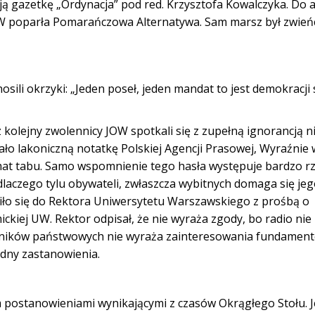
ją gazetkę „Ordynacja” pod red. Krzysztofa Kowalczyka. Do a
 JOW poparła Pomarańczowa Alternatywa. Sam marsz był zwie
li okrzyki: „Jeden poseł, jeden mandat to jest demokracji 
kolejny zwolennicy JOW spotkali się z zupełną ignorancją ni
dało lakoniczną notatkę Polskiej Agencji Prasowej, Wyraźnie 
emat tabu. Samo wspomnienie tego hasła występuje bardzo r
dlaczego tylu obywateli, zwłaszcza wybitnych domaga się je
ło się do Rektora Uniwersytetu Warszawskiego z prośbą o
kiej UW. Rektor odpisał, że nie wyraża zgody, bo radio nie 
zędników państwowych nie wyraża zainteresowania fundamen
odny zastanowienia.
 postanowieniami wynikającymi z czasów Okrągłego Stołu. 