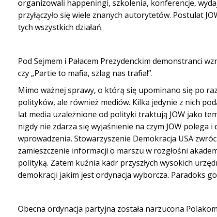
organizowali happeningi, szkolenia, konferencje, wyda
przyłączyło się wiele znanych autorytetów. Postulat
tych wszystkich działań.
Pod Sejmem i Pałacem Prezydenckim demonstranci wznosi
czy „Partie to mafia, szlag nas trafia!”.
Mimo ważnej sprawy, o którą się upominano się po raz 
polityków, ale również mediów. Kilka jedynie z nich po
lat media uzależnione od polityki traktują JOW jako t
nigdy nie zdarza się wyjaśnienie na czym JOW polega i 
wprowadzenia. Stowarzyszenie Demokracja USA zwróci
zamieszczenie informacji o marszu w rozgłośni akademic
polityką. Zatem kuźnia kadr przyszłych wysokich ur
demokracji jakim jest ordynacja wyborcza. Paradoks g
Obecna ordynacja partyjna została narzucona Polakom