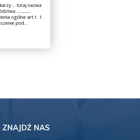
arzy ... tutaj nazwa
wa ...............
enia ogólne art.1. 1.
yszenie pod…
ZNAJDŹ NAS