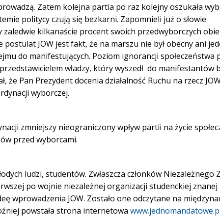
wprowadzą. Zatem kolejna partia po raz kolejny oszukała wy
mie politycy czują się bezkarni. Zapomnieli już o słowie
y zaledwie kilkanaście procent swoich przedwyborczych obiet
ostulat JOW jest fakt, że na marszu nie był obecny ani jeden
ejmu do manifestujących. Poziom ignorancji społeczeństwa p
m przedstawicielem władzy, który wyszedł do manifestantów b
ł, że Pan Prezydent docenia działalność Ruchu na rzecz JOW 
rdynacji wyborczej.
nacji zmniejszy nieograniczony wpływ partii na życie społec
yków przed wyborcami.
łodych ludzi, studentów. Zwłaszcza członków Niezależnego 
wszej po wojnie niezależnej organizacji studenckiej znanej 
ideę wprowadzenia JOW. Zostało one odczytane na międzyn
Później powstała strona internetowa
www.jednomandatowe.p