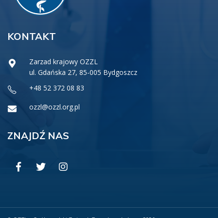
KONTAKT
Zarzad krajowy OZZL
ul. Gdańska 27, 85-005 Bydgoszcz
+48 52 372 08 83
ozzl@ozzl.org.pl
ZNAJDŹ NAS