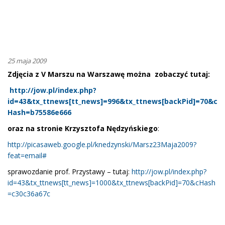
25 maja 2009
Zdjęcia z V Marszu na Warszawę można zobaczyć tutaj:
http://jow.pl/index.php?
id=43&tx_ttnews[tt_news]=996&tx_ttnews[backPid]=70&c
Hash=b75586e666
oraz na stronie Krzysztofa Nędzyńskiego
:
http://picasaweb.google.pl/knedzynski/Marsz23Maja2009?
feat=email#
sprawozdanie prof. Przystawy – tutaj:
http://jow.pl/index.php?
id=43&tx_ttnews[tt_news]=1000&tx_ttnews[backPid]=70&cHash
=c30c36a67c