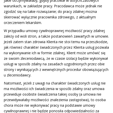
jakie otrzymywałaby, gdyby pracował w dotychczasowych
warunkach, w zakładzie pracy. Pracodawca może jednak nie
zgodzić się na takie rozwiązanie; do pracy zdalnej można
skierować wyłącznie pracownika zdrowego, z aktualnym
orzeczeniem lekarskim.
W przypadku umowy cywilnoprawnej możliwość pracy zdalnej
zależy od woli stron, a także postanowień zawartych w umowie.
Jeżeli zatem stan zdrowia Klienta nie stoi temu na przeszkodzie,
jak również charakter świadczonych przez Klienta usług pozwala
na wykonywanie ich w formie zdalnej, Klient może umówić się
ze swoim zleceniodawcą, że w czasie izolacji będzie wykonywał
usługi w sposób zdalny na zasadach uzgodnionych przez obie
strony i wynikających z wewnętrznych procedur obowiązujących
u zleceniodawcy.
Natomiast, jeżeli z uwagi na charakter świadczonych usług nie
ma możliwości ich świadczenia w sposób zdalny oraz umowa
przewiduje osobiste świadczenia takiej osoby (a umowa nie
przewidywałaby możliwości znalezienia zastępstwa), to osoba
chora może nie wykonywać pracy na podstawie umowy
cywilnoprawnej i nie będzie ponosiła odpowiedzialności za