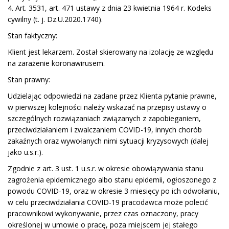
4. Art. 3531, art. 471 ustawy z dnia 23 kwietnia 1964 r. Kodeks
cywilny (t. j. Dz.U.2020.1740).
Stan faktyczny:
Klient jest lekarzem. Został skierowany na izolację ze względu
na zarażenie koronawirusem.
Stan prawny:
Udzielając odpowiedzi na zadane przez Klienta pytanie prawne,
w pierwszej kolejności należy wskazać na przepisy ustawy o
szczególnych rozwiązaniach związanych z zapobieganiem,
przeciwdziałaniem i zwalczaniem COVID-19, innych chorób
zakaźnych oraz wywołanych nimi sytuacji kryzysowych (dalej
jako u.s.r.).
Zgodnie z art. 3 ust. 1 u.s.r. w okresie obowiązywania stanu
zagrożenia epidemicznego albo stanu epidemii, ogłoszonego z
powodu COVID-19, oraz w okresie 3 miesięcy po ich odwołaniu,
w celu przeciwdziałania COVID-19 pracodawca może polecić
pracownikowi wykonywanie, przez czas oznaczony, pracy
określonej w umowie o pracę, poza miejscem jej stałego