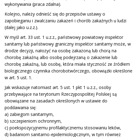
wykonywania (praca zdalna).
Kolejno, należy odnieść się do przepisów ustawy o
zapobieganiu i zwalczaniu zakażeń i chorób zakaźnych u ludzi
(dalej jako u.z.z.).
W myśl art. 33 ust. 1 u.z.z., państwowy powiatowy inspektor
sanitarny lub państwowy graniczny inspektor sanitarny może, w
drodze decyzji, nałożyć na osobę zakażoną lub chorą na
chorobę zakaźną albo osobę podejrzaną o zakażenie lub
chorobę zakaźną, lub osobę, która miała styczność ze źródłem
biologicznego czynnika chorobotwórczego, obowiązki określone
w art. 5 ust. 1.
Jak wskazuje natomiast art. 5 ust. 1 pkt 1 u.z.z., osoby
przebywające na terytorium Rzeczypospolitej Polskiej są
obowiązane na zasadach określonych w ustawie do
poddawania się:
a) zabiegom sanitarnym,
b) szczepieniom ochronnym,
c) poekspozycyjnemu profilaktycznemu stosowaniu leków,
d) badaniom sanitarno-epidemiologicznym, w tym również