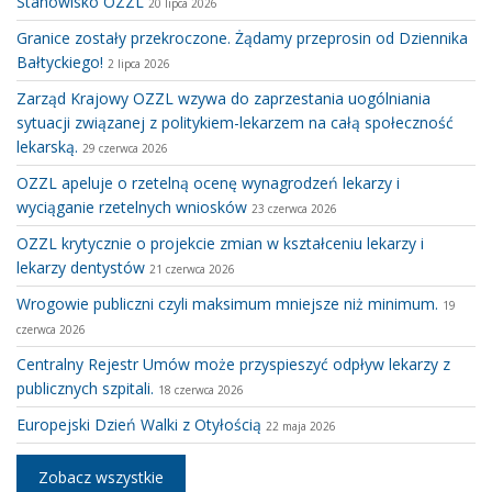
Stanowisko OZZL
20 lipca 2026
Granice zostały przekroczone. Żądamy przeprosin od Dziennika
Bałtyckiego!
2 lipca 2026
Zarząd Krajowy OZZL wzywa do zaprzestania uogólniania
sytuacji związanej z politykiem-lekarzem na całą społeczność
lekarską.
29 czerwca 2026
OZZL apeluje o rzetelną ocenę wynagrodzeń lekarzy i
wyciąganie rzetelnych wniosków
23 czerwca 2026
OZZL krytycznie o projekcie zmian w kształceniu lekarzy i
lekarzy dentystów
21 czerwca 2026
Wrogowie publiczni czyli maksimum mniejsze niż minimum.
19
czerwca 2026
Centralny Rejestr Umów może przyspieszyć odpływ lekarzy z
publicznych szpitali.
18 czerwca 2026
Europejski Dzień Walki z Otyłością
22 maja 2026
Zobacz wszystkie