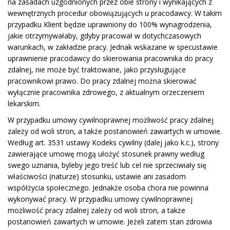
na zasadach uzgodnionych przez obie strony i wynikających z
wewnętrznych procedur obowiązujących u pracodawcy. W takim
przypadku Klient będzie uprawniony do 100% wynagrodzenia,
jakie otrzymywałaby, gdyby pracował w dotychczasowych
warunkach, w zakładzie pracy. Jednak wskazane w specustawie
uprawnienie pracodawcy do skierowania pracownika do pracy
zdalnej, nie może być traktowane, jako przysługujące
pracownikowi prawo. Do pracy zdalnej można skierować
wyłącznie pracownika zdrowego, z aktualnym orzeczeniem
lekarskim.
W przypadku umowy cywilnoprawnej możliwość pracy zdalnej
zależy od woli stron, a także postanowień zawartych w umowie.
Według art. 3531 ustawy Kodeks cywilny (dalej jako k.c.), strony
zawierające umowę mogą ułożyć stosunek prawny według
swego uznania, byleby jego treść lub cel nie sprzeciwiały się
właściwości (naturze) stosunku, ustawie ani zasadom
współżycia społecznego. Jednakże osoba chora nie powinna
wykonywać pracy. W przypadku umowy cywilnoprawnej
możliwość pracy zdalnej zależy od woli stron, a także
postanowień zawartych w umowie. Jeżeli zatem stan zdrowia