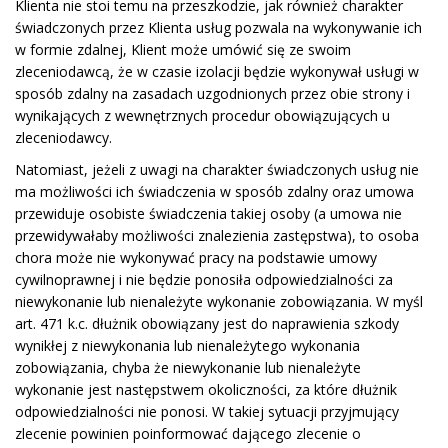
Klienta nie stoi temu na przeszkodzie, jak również charakter
świadczonych przez Klienta usług pozwala na wykonywanie ich
w formie zdalnej, Klient może umówić się ze swoim
zleceniodawcą, że w czasie izolacji będzie wykonywał usługi w
sposób zdalny na zasadach uzgodnionych przez obie strony i
wynikających z wewnętrznych procedur obowiązujących u
zleceniodawcy.
Natomiast, jeżeli z uwagi na charakter świadczonych usług nie
ma możliwości ich świadczenia w sposób zdalny oraz umowa
przewiduje osobiste świadczenia takiej osoby (a umowa nie
przewidywałaby możliwości znalezienia zastępstwa), to osoba
chora może nie wykonywać pracy na podstawie umowy
cywilnoprawnej i nie będzie ponosiła odpowiedzialności za
niewykonanie lub nienależyte wykonanie zobowiązania. W myśl
art. 471 k.c. dłużnik obowiązany jest do naprawienia szkody
wynikłej z niewykonania lub nienależytego wykonania
zobowiązania, chyba że niewykonanie lub nienależyte
wykonanie jest następstwem okoliczności, za które dłużnik
odpowiedzialności nie ponosi. W takiej sytuacji przyjmujący
zlecenie powinien poinformować dającego zlecenie o