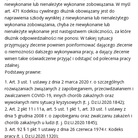
niewykonanie lub nienależyte wykonanie zobowiązania. W myśl
art. 471 Kodeksu cywilnego dłużnik obowiązany jest do
naprawienia szkody wynikłej z niewykonania lub nienależytego
wykonania zobowiązania, chyba że niewykonanie lub
nienależyte wykonanie jest następstwem okoliczności, za które
dłużnik odpowiedzialności nie ponosi. W takiej sytuacji
przyjmujący zlecenie powinien poinformować dającego zlecenie
o niemożności dalszego wykonywania pracy, a dający zlecenie
winien takie oświadczenie przyjąć i odstąpić od polecenia pracy
zdalnej.
Podstawy prawne:
1. Art. 3 ust. 1 ustawy z dnia 2 marca 2020 r. o szczególnych
rozwiązaniach związanych z zapobieganiem, przeciwdziałaniem i
zwalczaniem COVID-19, innych chorób zakaźnych oraz
wywołanych nimi sytuacji kryzysowych (t. j. Dz.U.2020.1842);
2. Art. 2 pkt 11 i 11a, art. 5 ust. 1 pkt 1, art. 33 ust. 1 ustawy z
dnia 5 grudnia 2008 r. o zapobieganiu oraz zwalczaniu zakażeń i
chorób zakaźnych u ludzi (t. j. Dz.U.2020.1845);
3. Art. 92 § 1 pkt 1 ustawy z dnia 26 czerwca 1974 r. Kodeks
pracy (t. j. Dz.U.2020.1320);