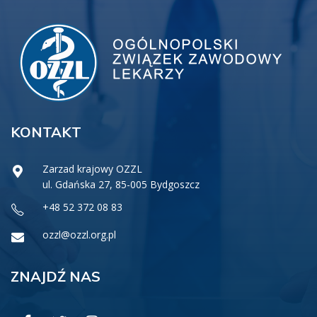
KONTAKT
Zarzad krajowy OZZL
ul. Gdańska 27, 85-005 Bydgoszcz
+48 52 372 08 83
ozzl@ozzl.org.pl
ZNAJDŹ NAS