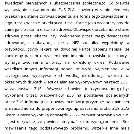
świadczeń pieniężnych z ubezpieczenia społecznego.
Co prawda
wystawianie zaświadczenia ZUS ZLA
zawiera w sobie elementy
orzekania o stanie zdrowia pacjenta, ale forma tego zaświadczenia i
jego treść znacznie przekracza treść i formę jaka wystarczyłaby do
samego orzekania o stanie zdrowia. Obowiązek orzekania o stanie
zdrowia przez lekarza, czyli wykonanie przez niego świadczenia
zdrowotnego, opłacanego przez NFZ zostałby wypełniony w
przypadku, gdyby lekarz na dowolnej kartce papieru napisał, że
konkretny pacjent o wymienionym imieniu i nazwisku jest chory i
wymaga zwolnienia z pracy na określony okres. Podawanie
wszelkich innych informacji ponad te wyżej wymienione, a w
szczególności wypisywanie ich według określonego wzoru i na
określonych drukach – jest działaniem wykonywanym na rzecz ZUS i
w zastępstwie ZUS.
Wszystkie bowiem te czynności mogą być
wykonane przez pracowników ZUS na podstawie posiadanych
przez ZUS informacji (co nawiasem mówiąc przyznaje pani minister
w uzasadnieniu do proponowanego uproszczenia druku ZUS ZLA).
Skoro lekarze wykonują obowiązki ZUS – zamiast pracowników ZUS
– jest oczywiste, że powinni otrzymać za to wynagrodzenie. Bez
rozwiązania tego podstawowego problemu, wszelkie inne mają