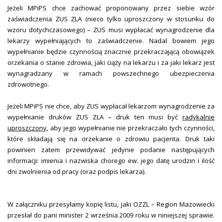
Jeżeli MPiPS chce zachować proponowany przez siebie wzór
zaświadczenia ZUS ZLA (nieco tylko uproszczony w stosunku do
wzoru dotychczasowego) – ZUS musi wypłacać wynagrodzenie dla
lekarzy wypełniających to zaświadczenie. Nadal bowiem jego
wypełnianie będzie czynnością znacznie przekraczającą obowiązek
orzekania o stanie zdrowia, jaki ciąży na lekarzu i za jaki lekarz jest
wynagradzany w ramach powszechnego ubezpieczenia
zdrowotnego.
Jeżeli MPiPS nie chce, aby ZUS wypłacał lekarzom wynagrodzenie za
wypełnianie druków ZUS ZLA – druk ten musi być
radykalnie
uproszczony
, aby jego wypełnianie nie przekraczało tych czynności,
które składają się na orzekanie o zdrowiu pacjenta. Druk taki
powinien zatem przewidywać jedynie podanie następujących
informacji: imienia i nazwiska chorego ew. jego datę urodzin i ilość
dni zwolnienia od pracy (oraz podpis lekarza).
W załączniku przesyłamy kopię listu, jaki OZZL – Region Mazowiecki
przesłał do pani minister 2 września 2009 roku w niniejszej sprawie.