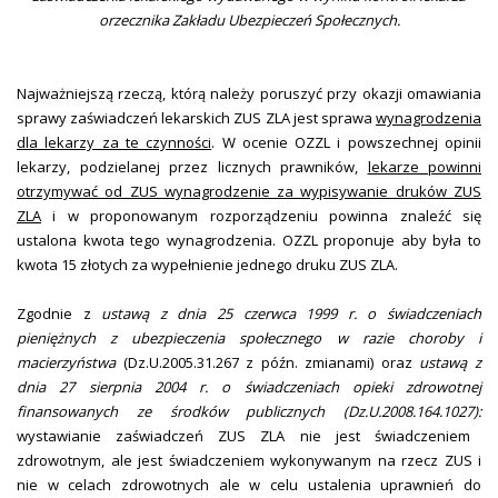
orzecznika Zakładu Ubezpieczeń Społecznych.
Najważniejszą rzeczą, którą należy poruszyć przy okazji omawiania
sprawy zaświadczeń lekarskich ZUS ZLA jest sprawa
wynagrodzenia
dla lekarzy za te czynności
. W ocenie OZZL i powszechnej opinii
lekarzy, podzielanej przez licznych prawników,
lekarze powinni
otrzymywać od ZUS wynagrodzenie za wypisywanie druków ZUS
ZLA
i w proponowanym rozporządzeniu powinna znaleźć się
ustalona kwota tego wynagrodzenia. OZZL proponuje aby była to
kwota 15 złotych za wypełnienie jednego druku ZUS ZLA.
Zgodnie z
ustawą z dnia 25 czerwca 1999 r. o świadczeniach
pieniężnych z ubezpieczenia społecznego w razie choroby i
macierzyństwa
(
Dz.U.2005.31.267 z późn. zmianami) oraz
ustawą
z
dnia 27 sierpnia 2004 r.
o świadczeniach opieki zdrowotnej
finansowanych ze środków publicznych (
Dz.U.2008.164.1027
):
wystawianie zaświadczeń ZUS ZLA nie jest świadczeniem
zdrowotnym, ale jest świadczeniem wykonywanym na rzecz ZUS i
nie w celach zdrowotnych ale w celu ustalenia uprawnień do