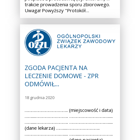
trakcie prowadzenia sporu zbiorowego.
Uwaga! Powyższy "Protokół…
ZGODA PACJENTA NA
LECZENIE DOMOWE - ZPR
ODMÓWIŁ…
18 grudnia 2020
……………………………….. (miejscowość i data)
……....……………………….. ………………………….….....
……....……………………….. ………………………….….....
(dane lekarza) ……....………………………..
………………………….…..... ……....………………………..
………………………….…..... (dane pacjenta)