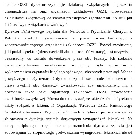
ocenie OZZL dyrektor szykanuje działaczy związkowych, a przez to
uniemożliwia im oraz organizacji zakładowej OZZL prowadzenie
działalności związkowej, co stanowi przestępstwo zgodnie z art. 35 ust 1 pkt
1 i 2 ustawy o związkach zawodowych.
Dyrektor Państwowego Szpitala dla Nerwowo i Psychicznie Chorych w
Rybniku zwolnił dyscyplinarnie z pracy przewodniczącego i
wiceprzewodniczącego organizacji zakładowej OZZL. Powód zwolnienia,
jaki podał dyrektor (nieusprawiedliwiona obecność w pracy), jest oczywiście
bezzasadny, co zostało dowiedzione przez obu lekarzy. Ich rzekomo
nieusprawiedliwiona nieobecność w pracy była spowodowana
wykonywaniem czynności biegłego sądowego, zleconych przez sąd. Wobec
powyższego należy uznać, iż dyrektor szpitala świadomie i z naruszeniem
prawa zwolnił obu działaczy związkowych, aby uniemożliwić im, a
pośrednio także całej organizacji zakładowej OZZL prowadzenie
działalności związkowej. Można domniemywać, że takie działania dyrektora
miały związek z faktem, iż Organizacja Terenowa OZZL
Państwowego
Szpitala dla Nerwowo i Psychicznie Chorych w Rybniku pozostaje w sporze
zbiorowym z dyrekcją szpitala dotyczącym wynagrodzeń lekarskich. Na
mocy podpisanego parę lat temu porozumienia dyrekcja szpitala jest
zobowiązana do stopniowego podwyższania wynagrodzeń lekarskich ale od