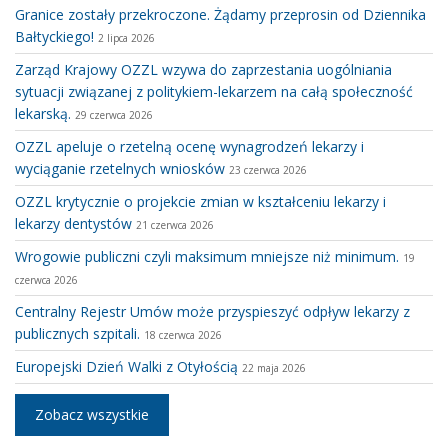
Granice zostały przekroczone. Żądamy przeprosin od Dziennika
Bałtyckiego!
2 lipca 2026
Zarząd Krajowy OZZL wzywa do zaprzestania uogólniania
sytuacji związanej z politykiem-lekarzem na całą społeczność
lekarską.
29 czerwca 2026
OZZL apeluje o rzetelną ocenę wynagrodzeń lekarzy i
wyciąganie rzetelnych wniosków
23 czerwca 2026
OZZL krytycznie o projekcie zmian w kształceniu lekarzy i
lekarzy dentystów
21 czerwca 2026
Wrogowie publiczni czyli maksimum mniejsze niż minimum.
19
czerwca 2026
Centralny Rejestr Umów może przyspieszyć odpływ lekarzy z
publicznych szpitali.
18 czerwca 2026
Europejski Dzień Walki z Otyłością
22 maja 2026
Zobacz wszystkie