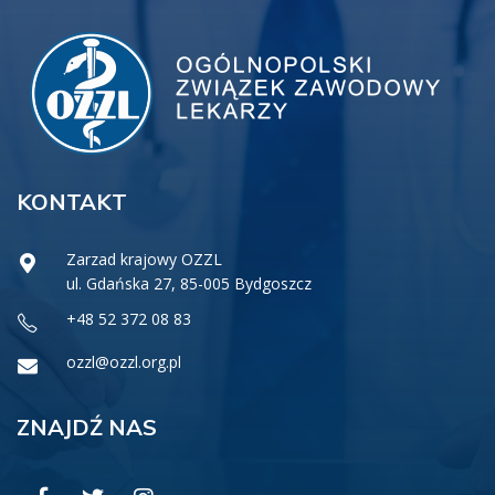
KONTAKT
Zarzad krajowy OZZL
ul. Gdańska 27, 85-005 Bydgoszcz
+48 52 372 08 83
ozzl@ozzl.org.pl
ZNAJDŹ NAS