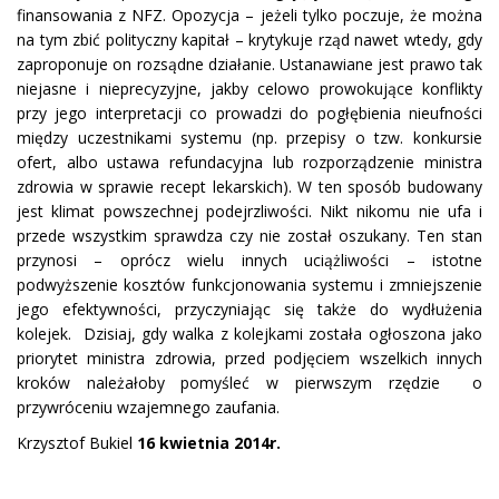
finansowania z NFZ. Opozycja – jeżeli tylko poczuje, że można
na tym zbić polityczny kapitał – krytykuje rząd nawet wtedy, gdy
zaproponuje on rozsądne działanie. Ustanawiane jest prawo tak
niejasne i nieprecyzyjne, jakby celowo prowokujące konflikty
przy jego interpretacji co prowadzi do pogłębienia nieufności
między uczestnikami systemu (np. przepisy o tzw. konkursie
ofert, albo ustawa refundacyjna lub rozporządzenie ministra
zdrowia w sprawie recept lekarskich). W ten sposób budowany
jest klimat powszechnej podejrzliwości. Nikt nikomu nie ufa i
przede wszystkim sprawdza czy nie został oszukany. Ten stan
przynosi – oprócz wielu innych uciążliwości – istotne
podwyższenie kosztów funkcjonowania systemu i zmniejszenie
jego efektywności, przyczyniając się także do wydłużenia
kolejek. Dzisiaj, gdy walka z kolejkami została ogłoszona jako
priorytet ministra zdrowia, przed podjęciem wszelkich innych
kroków należałoby pomyśleć w pierwszym rzędzie o
przywróceniu wzajemnego zaufania.
Krzysztof Bukiel
16 kwietnia 2014r.