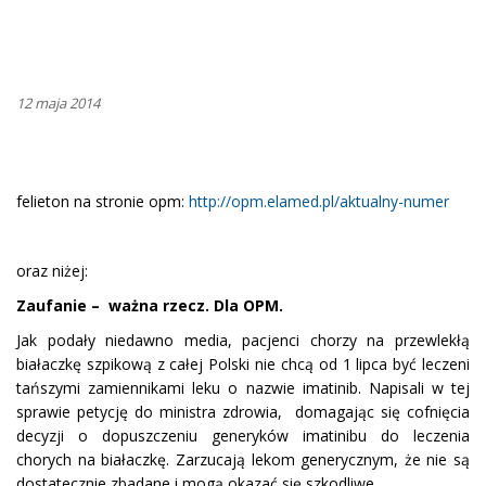
12 maja 2014
felieton na stronie opm:
http://opm.elamed.pl/aktualny-numer
oraz niżej:
Zaufanie – ważna rzecz. Dla OPM.
Jak podały niedawno media, pacjenci chorzy na przewlekłą
białaczkę szpikową z całej Polski nie chcą od 1 lipca być leczeni
tańszymi zamiennikami leku o nazwie imatinib. Napisali w tej
sprawie petycję do ministra zdrowia, domagając się cofnięcia
decyzji o dopuszczeniu generyków imatinibu do leczenia
chorych na białaczkę. Zarzucają lekom generycznym, że nie są
dostatecznie zbadane i mogą okazać się szkodliwe.