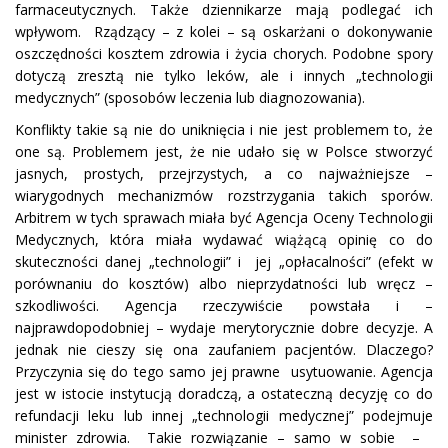
farmaceutycznych. Także dziennikarze mają podlegać ich
wpływom. Rządzący – z kolei – są oskarżani o dokonywanie
oszczędności kosztem zdrowia i życia chorych. Podobne spory
dotyczą zresztą nie tylko leków, ale i innych „technologii
medycznych” (sposobów leczenia lub diagnozowania).
Konflikty takie są nie do uniknięcia i nie jest problemem to, że
one są. Problemem jest, że nie udało się w Polsce stworzyć
jasnych, prostych, przejrzystych, a co najważniejsze –
wiarygodnych mechanizmów rozstrzygania takich sporów.
Arbitrem w tych sprawach miała być Agencja Oceny Technologii
Medycznych, która miała wydawać wiążącą opinię co do
skuteczności danej „technologii” i jej „opłacalności” (efekt w
porównaniu do kosztów) albo nieprzydatności lub wręcz –
szkodliwości. Agencja rzeczywiście powstała i –
najprawdopodobniej – wydaje merytorycznie dobre decyzje. A
jednak nie cieszy się ona zaufaniem pacjentów. Dlaczego?
Przyczynia się do tego samo jej prawne usytuowanie. Agencja
jest w istocie instytucją doradczą, a ostateczną decyzję co do
refundacji leku lub innej „technologii medycznej” podejmuje
minister zdrowia. Takie rozwiązanie – samo w sobie –