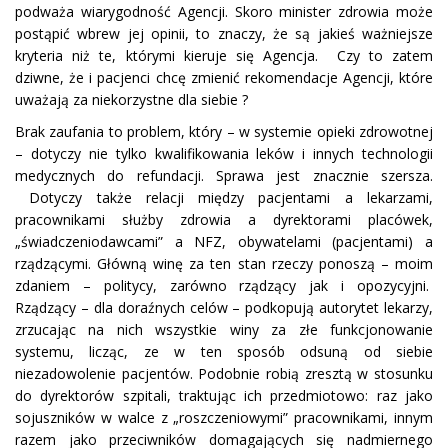
podważa wiarygodność Agencji. Skoro minister zdrowia może
postąpić wbrew jej opinii, to znaczy, że są jakieś ważniejsze
kryteria niż te, którymi kieruje się Agencja. Czy to zatem
dziwne, że i pacjenci chcę zmienić rekomendacje Agencji, które
uważają za niekorzystne dla siebie ?
Brak zaufania to problem, który – w systemie opieki zdrowotnej
– dotyczy nie tylko kwalifikowania leków i innych technologii
medycznych do refundacji. Sprawa jest znacznie szersza.
Dotyczy także relacji między pacjentami a lekarzami,
pracownikami służby zdrowia a dyrektorami placówek,
„świadczeniodawcami” a NFZ, obywatelami (pacjentami) a
rządzącymi. Główną winę za ten stan rzeczy ponoszą – moim
zdaniem – politycy, zarówno rządzący jak i opozycyjni.
Rządzący – dla doraźnych celów – podkopują autorytet lekarzy,
zrzucając na nich wszystkie winy za złe funkcjonowanie
systemu, licząc, ze w ten sposób odsuną od siebie
niezadowolenie pacjentów. Podobnie robią zresztą w stosunku
do dyrektorów szpitali, traktując ich przedmiotowo: raz jako
sojuszników w walce z „roszczeniowymi” pracownikami, innym
razem jako przeciwników domagających się nadmiernego