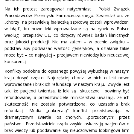
Na ich protest zareagował natychmiast Polski Związek
Pracodawców Przemysłu Farmaceutycznego. Stwierdził on, że
„chorzy na przewlekłą białaczkę szpikową zostali wprowadzeni
w błąd”, bo nowe leki wprowadzane są na rynek w Polsce
według przepisów UE, co dotyczy również badań klinicznych
oraz jakości produkcji. Nie ma zatem – w ocenie związku –
podstaw aby podważać wartość generyków, a działanie takie
może być – co najwyżej – przejawem niewiedzy lub nieuczciwej
konkurencji.
Konflikty podobne do opisanego powyżej wybuchają w naszym
kraju dosyć często. Najczęściej chodzi w nich o leki nowo
wprowadzane i brak ich refundacji w naszym kraju. Zwykle jest
tak, że pacjenci twierdzą, iż leki są skuteczne i powinny być
refundowane, a przedstawiciele ministerstwa uważają, że ich
skuteczność nie została potwierdzona, co uzasadnia brak
refundacji. Media „nakręcają” konflikt przedstawiając w
dramatycznym świetle los chorych, „porzuconych” przez
państwo. Przedstawiciele rządu zwykle oskarżają pacjentów o
brak wiedzy lub poddawanie się nieuczciwemu lobbingowi firm