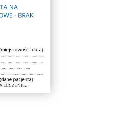
TA NA
OWE - BRAK
iejscowość i data)
 ………………………….….....
 ………………………….….....
..………………………..
 ……....………………………..
dane pacjenta)
A LECZENIE…