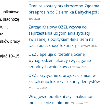
Granice zostały przekroczone. Żądamy
przeprosin od Dziennika Bałtyckiego!
t unikatową
2
lipca 2026
h, diagnozę
Zarząd Krajowy OZZL wzywa do
ięcej
zaprzestania uogólniania sytuacji
uż
związanej z politykiem-lekarzem na
unków pracy
całą społeczność lekarską.
29 czerwca 2026
OZZL apeluje o rzetelną ocenę
zająć 10–15
wynagrodzeń lekarzy i wyciąganie
rzetelnych wniosków
23 czerwca 2026
OZZL krytycznie o projekcie zmian w
kształceniu lekarzy i lekarzy dentystów
21 czerwca 2026
Wrogowie publiczni czyli maksimum
mniejsze niż minimum.
19 czerwca 2026