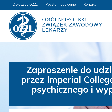
Dołącz do OZZL
Poczta – logowanie
Kontakt
Zaproszenie do ud
przez Imperial Colle
psychicznego i w