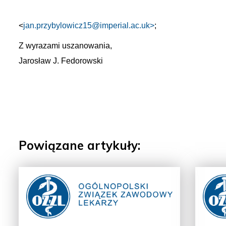
<
jan.przybylowicz15@imperial.ac.uk>
;
Z wyrazami uszanowania,
Jarosław J. Fedorowski
Powiązane artykuły: