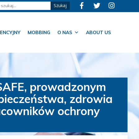
ENCYJNY
MOBBING
O NAS
ABOUT US
SSAFE, prowadzonym
zpieczeństwa, zdrowia
acowników ochrony