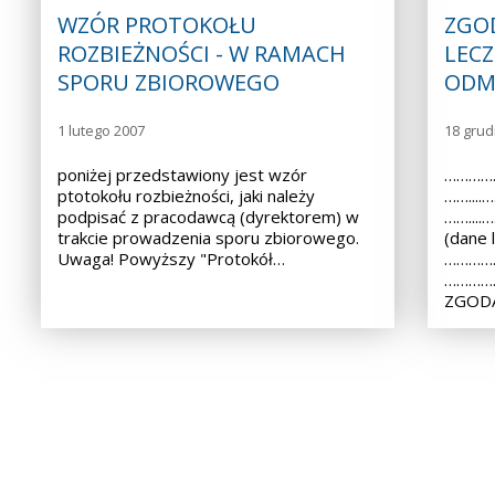
WZÓR PROTOKOŁU
ZGO
ROZBIEŻNOŚCI - W RAMACH
LECZ
SPORU ZBIOROWEGO
ODM
1 lutego 2007
18 grud
poniżej przedstawiony jest wzór
……………
ptotokołu rozbieżności, jaki należy
……...
podpisać z pracodawcą (dyrektorem) w
……...
trakcie prowadzenia sporu zbiorowego.
(dane 
Uwaga! Powyższy "Protokół…
……………
………………
ZGODA