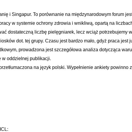
anię i Singapur. To porównanie na międzynarodowym forum jes
acy w systemie ochrony zdrowia i wnikliwą, opartą na liczbac
ać dostateczną liczbę pielęgniarek, lecz wciąż potrzebujemy w
osków dot. tej grupy. Czasu jest bardzo mało, gdyż praca jest j
odkowym, prowadzona jest szczegółowa analiza dotycząca war
 w oddzielnej publikacji.
przetłumaczona na język polski. Wypełnienie ankiety powinno 
ICL: