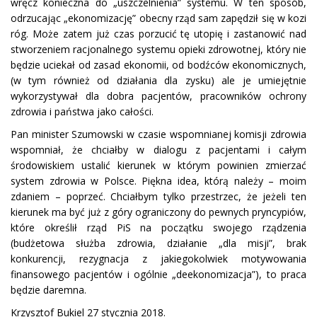
wręcz konieczna do „uszczelnienia” systemu. W ten sposób,
odrzucając „ekonomizację” obecny rząd sam zapędził się w kozi
róg. Może zatem już czas porzucić tę utopię i zastanowić nad
stworzeniem racjonalnego systemu opieki zdrowotnej, który nie
będzie uciekał od zasad ekonomii, od bodźców ekonomicznych,
(w tym również od działania dla zysku) ale je umiejętnie
wykorzystywał dla dobra pacjentów, pracowników ochrony
zdrowia i państwa jako całości.
Pan minister Szumowski w czasie wspomnianej komisji zdrowia
wspomniał, że chciałby w dialogu z pacjentami i całym
środowiskiem ustalić kierunek w którym powinien zmierzać
system zdrowia w Polsce. Piękna idea, którą należy – moim
zdaniem – poprzeć. Chciałbym tylko przestrzec, że jeżeli ten
kierunek ma być już z góry ograniczony do pewnych pryncypiów,
które określił rząd PiS na początku swojego rządzenia
(budżetowa służba zdrowia, działanie „dla misji”, brak
konkurencji, rezygnacja z jakiegokolwiek motywowania
finansowego pacjentów i ogólnie „deekonomizacja”), to praca
będzie daremna.
Krzysztof Bukiel 27 stycznia 2018.