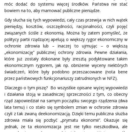
móc dodać do systemu więcej środków. Państwa nie stać
bowiem na to, aby marnować publiczne pieniądze.
Gdy słucha się tych wypowiedzi, cały czas przewija w nich wątek
pieniędzy, kosztów, oszczędności, racjonalności, czyli pojęć
związanych ściśle z ekonomią. Można by zatem pomyśleć, że
politycy partii rządzącej apelują o większy rygor ekonomiczny w
ochronie zdrowia lub – inaczej to ujmując – o większą
„ekonomizację” publicznej ochrony zdrowia. Pewne działania,
które już zostały dokonane były zresztą podyktowane takim
ekonomicznym rygorem, jak np. obniżenie wyceny niektórych
świadczeń, które były podobno przeszacowane (nota bene
przez państwowych funkcjonariuszy zatrudnionych w NFZ).
Dlaczego o tym piszę? Bo wszystkie opisane wyżej wypowiedzi
i działania stoją w zasadniczej sprzeczności z tym, co obecny
rząd zapowiedział na samym początku swojego rządzenia (dwa
lata temu) i co stało się symbolem zmian w ochronie zdrowia
czyli z tak zwaną deekonomizacją. Dzięki temu publiczna służba
zdrowia miała się pozbyć „prymatu ekonomii”. Okazuje się
jednak, że ta ekonomizacja jest nie tylko nieszkodliwa, ale