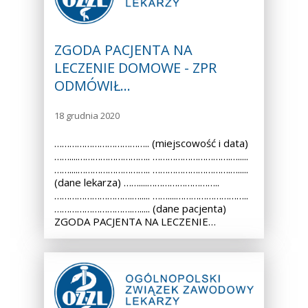
ZGODA PACJENTA NA
LECZENIE DOMOWE - ZPR
ODMÓWIŁ…
18 grudnia 2020
……………………………….. (miejscowość i data)
……....……………………….. ………………………….….....
……....……………………….. ………………………….….....
(dane lekarza) ……....………………………..
………………………….…..... ……....………………………..
………………………….…..... (dane pacjenta)
ZGODA PACJENTA NA LECZENIE…