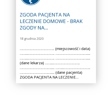
ZGODA PACJENTA NA
LECZENIE DOMOWE - BRAK
ZGODY NA…
18 grudnia 2020
……………………………….. (miejscowość i data)
……....……………………….. ………………………….….....
……....……………………….. ………………………….….....
(dane lekarza) ……....………………………..
………………………….…..... ……....………………………..
………………………….…..... (dane pacjenta)
ZGODA PACJENTA NA LECZENIE…