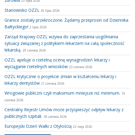
zdrowia
23 lipca 2026
Stanowisko OZZL
20 lipca 2026
Granice zostały przekroczone. Żądamy przeprosin od Dziennika
Bałtyckiego!
2 lipca 2026
Zarząd Krajowy OZZL wzywa do zaprzestania uogólniania
sytuacji związanej z politykiem-lekarzem na całą społeczność
lekarską.
29 czerwca 2026
OZZL apeluje o rzetelną ocenę wynagrodzeń lekarzy i
wyciąganie rzetelnych wniosków
23 czerwca 2026
OZZL krytycznie o projekcie zmian w kształceniu lekarzy i
lekarzy dentystów
21 czerwca 2026
Wrogowie publiczni czyli maksimum mniejsze niż minimum.
19
czerwca 2026
Centralny Rejestr Umów może przyspieszyć odpływ lekarzy z
publicznych szpitali.
18 czerwca 2026
Europejski Dzień Walki z Otyłością
22 maja 2026