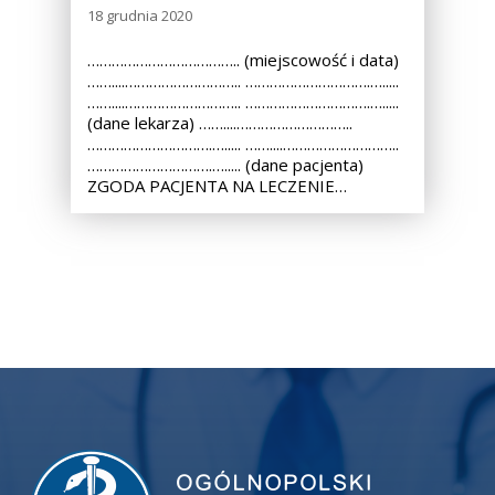
18 grudnia 2020
……………………………….. (miejscowość i data)
……....……………………….. ………………………….….....
……....……………………….. ………………………….….....
(dane lekarza) ……....………………………..
………………………….…..... ……....………………………..
………………………….…..... (dane pacjenta)
ZGODA PACJENTA NA LECZENIE…