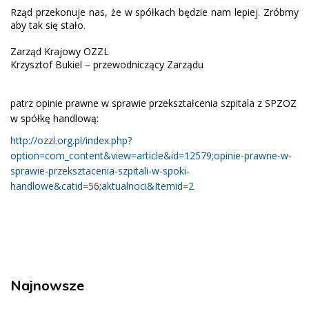
Rząd przekonuje nas, że w spółkach będzie nam lepiej. Zróbmy
aby tak się stało.
Zarząd Krajowy OZZL
Krzysztof Bukiel – przewodniczący Zarządu
patrz opinie prawne w sprawie przekształcenia szpitala z SPZOZ
w spółkę handlową:
http://ozzl.org.pl/index.php?
option=com_content&view=article&id=12579;opinie-prawne-w-
sprawie-przeksztacenia-szpitali-w-spoki-
handlowe&catid=56;aktualnoci&Itemid=2
Najnowsze