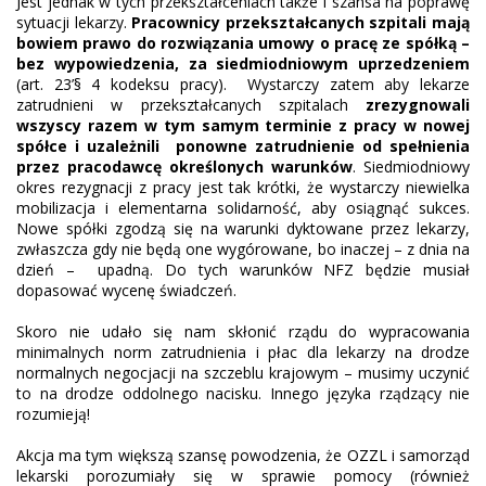
Jest jednak w tych przekształceniach także i szansa na poprawę
sytuacji lekarzy.
Pracownicy przekształcanych szpitali mają
bowiem prawo do rozwiązania umowy o pracę ze spółką –
bez wypowiedzenia, za siedmiodniowym uprzedzeniem
(art. 23’§ 4 kodeksu pracy).
Wystarczy zatem aby lekarze
zatrudnieni w przekształcanych szpitalach
zrezygnowali
wszyscy razem w tym samym terminie
z pracy w nowej
spółce i uzależnili
ponowne zatrudnienie od spełnienia
przez pracodawcę określonych warunków
. Siedmiodniowy
okres rezygnacji z pracy jest tak krótki, że wystarczy niewielka
mobilizacja i elementarna solidarność, aby osiągnąć sukces.
Nowe spółki zgodzą się na warunki dyktowane przez lekarzy,
zwłaszcza gdy nie będą one wygórowane, bo inaczej – z dnia na
dzień –
upadną. Do tych warunków NFZ będzie musiał
dopasować wycenę świadczeń.
Skoro nie udało się nam skłonić rządu do wypracowania
minimalnych norm zatrudnienia i płac dla lekarzy na drodze
normalnych negocjacji na szczeblu krajowym – musimy uczynić
to na drodze oddolnego nacisku. Innego języka rządzący nie
rozumieją!
Akcja ma tym większą szansę powodzenia, że OZZL i samorząd
lekarski porozumiały się w sprawie pomocy (również