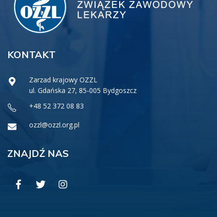
KONTAKT
Zarzad krajowy OZZL
ul. Gdańska 27, 85-005 Bydgoszcz
+48 52 372 08 83
ozzl@ozzl.org.pl
ZNAJDŹ NAS