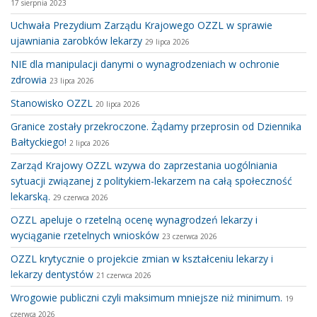
17 sierpnia 2023
Uchwała Prezydium Zarządu Krajowego OZZL w sprawie
ujawniania zarobków lekarzy
29 lipca 2026
NIE dla manipulacji danymi o wynagrodzeniach w ochronie
zdrowia
23 lipca 2026
Stanowisko OZZL
20 lipca 2026
Granice zostały przekroczone. Żądamy przeprosin od Dziennika
Bałtyckiego!
2 lipca 2026
Zarząd Krajowy OZZL wzywa do zaprzestania uogólniania
sytuacji związanej z politykiem-lekarzem na całą społeczność
lekarską.
29 czerwca 2026
OZZL apeluje o rzetelną ocenę wynagrodzeń lekarzy i
wyciąganie rzetelnych wniosków
23 czerwca 2026
OZZL krytycznie o projekcie zmian w kształceniu lekarzy i
lekarzy dentystów
21 czerwca 2026
Wrogowie publiczni czyli maksimum mniejsze niż minimum.
19
czerwca 2026