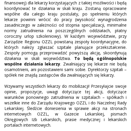
finansowej) dla lekarzy korzystających z takiej możliwości i będą
koordynować te działania w skali kraju. Zostaną opracowane
wspólne dla całego kraju postulaty, po spełnieniu których
lekarze powinni wrócić do pracy (wysokość wynagrodzenia
zasadniczego w zależności od stopnia specjalizacji, minimalne
normy zatrudnienia na poszczególnych oddziałach, płatny
coroczny urlop szkoleniowy). W każdym województwie, przy
Zarządzie Regionu OZZL powstaną zespoły koordynacyjne, do
których należy zgłaszać szpitale planujące przekształcenie.
Zespoły pomogą przeprowadzić powyższą akcję, skoordynują
działania w skali województwa.
To będą ogólnopolskie
wspólne działania lekarzy
. Zwalniający się lekarze nie będą
osamotnieni, ani pozostawieni sami sobie. Dyrektorzy szpitali –
spółek nie znajdą zastępców dla zwalniających się lekarzy.
Wzywamy wszystkich lekarzy do mobilizacji! Przesyłajcie swoje
opinie, propozycje, uwagi dotyczące tej akcji, dotyczące
warunków ponownego zatrudnienia w szpitalach – spółkach i
wszelkie inne do Zarządu Krajowego OZZL i do Naczelnej Rady
Lekarskiej. Śledźcie doniesienia w sprawie akcji na stronach
internetowych OZZL, w Gazecie Lekarskiej, pismach
Okręgowych Izb Lekarskich, prasie medycznej i lekarskich
portalach internetowych.