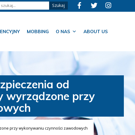
ENCYJNY
MOBBING
O NAS
ABOUT US
zpieczenia od
dy wyrządzone przy
owych
ądzone przy wykonywaniu czynności zawodowych