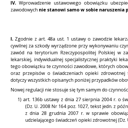
IV.
Wprowadzenie ustawowego obowiązku ubezpiec
zawodowych
nie stanowi samo w sobie naruszenia 
I.
Zgodnie z art. 48a ust. 1 ustawy o zawodzie lekarz
cywilnej za szkody wyrządzone przy wykonywaniu czyn
zawód na terytorium Rzeczypospolitej Polskiej w za
lekarskiej, indywidualnej specjalistycznej praktyki le
tego obowiązku te czynności zawodowe, których obowi
oraz przepisów o świadczeniach opieki zdrowotnej 
dotyczy wszystkich opisanych poniżej przypadków ob
Nowej regulacji nie stosuje się tym samym do czynno
1)
art. 136b ustawy z dnia 27 sierpnia 2004 r. o 
(Dz. U. 2008 Nr 164 poz. 1027, tekst jedn. z pó
z dnia 28 grudnia 2007 r. w sprawie obowiąz
udzielającego świadczeń opieki zdrowotnej (Dz. U.