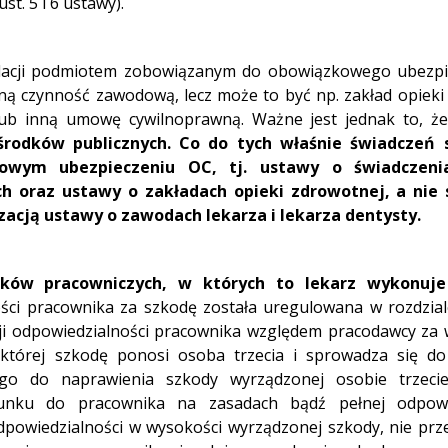
t. 5 i 6 ustawy).
lacji podmiotem zobowiązanym do obowiązkowego ubezpi
ną czynność zawodową, lecz może to być np. zakład opieki
lub inną umowę cywilnoprawną. Ważne jest jednak to, ż
rodków publicznych. Co do tych właśnie świadczeń s
owym ubezpieczeniu OC, tj. ustawy o świadczeni
h oraz ustawy o zakładach opieki zdrowotnej, a nie s
cją ustawy o zawodach lekarza i lekarza dentysty.
ków pracowniczych, w których to lekarz wykonuje
ci pracownika za szkodę została uregulowana w rozdziale
acji odpowiedzialności pracownika względem pracodawcy za
 której szkodę ponosi osoba trzecia i sprowadza się do
o do naprawienia szkody wyrządzonej osobie trzecie
unku do pracownika na zasadach bądź pełnej odpowie
owiedzialności w wysokości wyrządzonej szkody, nie prze