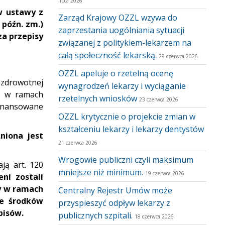
lipca 2026
w ustawy z
Zarząd Krajowy OZZL wzywa do
z późn. zm.)
zaprzestania uogólniania sytuacji
za przepisy
związanej z politykiem-lekarzem na
całą społeczność lekarską.
29 czerwca 2026
OZZL apeluje o rzetelną ocenę
 zdrowotnej
wynagrodzeń lekarzy i wyciąganie
ch w ramach
rzetelnych wniosków
23 czerwca 2026
finansowane
OZZL krytycznie o projekcie zmian w
kształceniu lekarzy i lekarzy dentystów
niona jest
21 czerwca 2026
Wrogowie publiczni czyli maksimum
ją art. 120
mniejsze niż minimum.
19 czerwca 2026
ni zostali
y w ramach
Centralny Rejestr Umów może
ze środków
przyspieszyć odpływ lekarzy z
pisów.
publicznych szpitali.
18 czerwca 2026