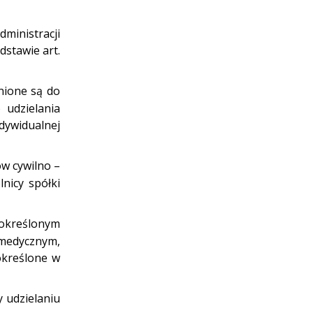
ministracji
stawie art.
nione są do
 udzielania
dywidualnej
ów cywilno –
nicy spółki
 określonym
 medycznym,
określone w
 udzielaniu