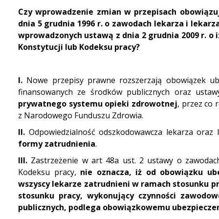
Czy wprowadzenie zmian w przepisach obowiązują
dnia 5 grudnia 1996 r. o zawodach lekarza i lekarza 
wprowadzonych ustawą z dnia 2 grudnia 2009 r. o iz
Konstytucji lub Kodeksu pracy?
I.
Nowe przepisy prawne rozszerzają obowiązek ube
finansowanych ze środków publicznych oraz ustaw
prywatnego systemu opieki zdrowotnej
, przez co
z Narodowego Funduszu Zdrowia.
II.
O
dpowiedzialność odszkodowawcza lekarza oraz l
formy zatrudnienia
.
III.
Zastrzeżenie w art 48a ust. 2 ustawy o zawodach 
Kodeksu pracy,
nie oznacza, iż od obowiązku ube
wszyscy lekarze zatrudnieni w ramach stosunku p
stosunku pracy, wykonujący czynności zawodo
publicznych, podlega obowiązkowemu ubezpieczeni