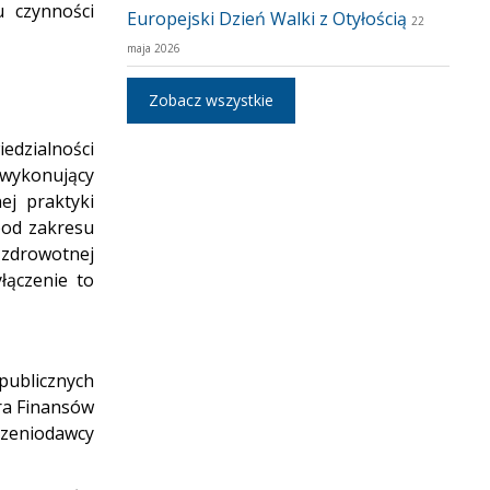
 czynności
Europejski Dzień Walki z Otyłością
22
maja 2026
Zobacz wszystkie
edzialności
 wykonujący
ej praktyki
spod zakresu
 zdrowotnej
łączenie to
publicznych
tra Finansów
czeniodawcy