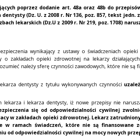
cych poprzez dodanie art. 48a oraz 48b do przepisó
dentysty (Dz. U. z 2008 r. Nr 136, poz. 857, tekst jedn. 
bach lekarskich (Dz.U z 2009 r. Nr 219, poz. 1708) narus
zpieczenia wynikający z ustawy o świadczeniach opieki
y o zakładach opieki zdrowotnej na le
karzy działający
 rozumieć należy sferę czynności zawodowych, które nie są 
ekarza dentysty z tytułu
wykonywanych czynności
uzależ
lekarza i lekarza dentysty, iż nowe przepisy nie narusza
zpieczenia się od odpowiedzialności cywilnej zwolnie
racy w zakładach opieki zdrowotnej.
Lekarz zatrudnion
we w ramach świadczeń, które nie są finansowane 
u od odpowiedzialności cywilnej na mocy nowych prze