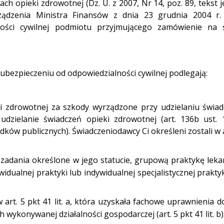
ach opieki zdrowotnej (Dz. U. z 2007, Nr 14, poz. 89, tekst j
ądzenia Ministra Finansów z dnia 23 grudnia 2004 r.
ości cywilnej podmiotu przyjmującego zamówienie na ś
bezpieczeniu od odpowiedzialności cywilnej podlegają:
ki zdrowotnej za szkody wyrządzone przy udzielaniu świad
zielanie świadczeń opieki zdrowotnej (art. 136b ust.
ków publicznych). Świadczeniodawcy Ci określeni zostali w a
 zadania określone w jego statucie, grupową praktykę leka
alnej praktyki lub indywidualnej specjalistycznej praktyki
art. 5 pkt 41 lit. a, która uzyskała fachowe uprawnienia d
wykonywanej działalności gospodarczej (art. 5 pkt 41 lit. b)