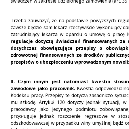
świadczeń w zakresie udzielonego zamówienia (art. 35 us
Trzeba zauważyć, że na podstawie powyższych regu
zawsze będzie sam lekarz rzeczywiście wykonujący da
zatrudniający lekarza w oparciu o umowę o pracę 
regulacje dotyczą świadczeń finansowanych ze ś
dotychczas obowiązujące przepisy o obowiązk
zdrowotnej finansowanych ze środków publicznyc
przepisów o ubezpieczeniu wprowadzonym noweliza
II.
Czym innym jest natomiast kwestia stosun
zawodowe jako pracownik.
Kwestia odpowiedzialnoś
Kodeksu pracy. Przepisy te dotyczą zasadniczo sytu
mu szkodę. Artykuł 120 dotyczy jednak sytuacji, w
pracodawcy jako jedynego podmiotu zobowiązaneg
przysługuje jednak roszczenie regresowe w stos
odszkodowawczej w przypadku winy umyślnej bądź odp