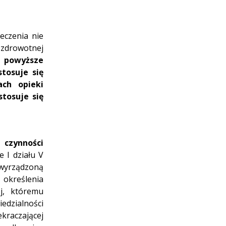
eczenia nie
 zdrowotnej
e
powyższe
tosuje się
ach opieki
tosuje się
 czynności
 I działu V
 wyrządzoną
 określenia
j, któremu
dzialności
kraczającej