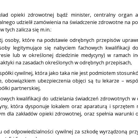
ład opieki zdrowotnej bądź minister, centralny organ ad
lnego udzielił zamówienia na świadczenie zdrowotne na pod
tych zalicza się m.in.:
j. osoby, które na podstawie odrębnych przepisów upraw
oby legitymujące się nabyciem fachowych kwalifikacji do
sie lub w określonej dziedzinie medycyny) w ramach in
 praktyki na zasadach określonych w odrębnych przepisach,
półki cywilnej, która jako taka nie jest podmiotem stosunk
, obowiązkiem ubezpieczenia objęci są tu lekarze – wspól
półki partnerskiej,
howych kwalifikacji do udzielania świadczeń zdrowotnych w
cyny, która dysponuje lokalem oraz aparaturą i sprzętem
 dla zakładów opieki zdrowotnej, oraz spełnia warunki 
od odpowiedzialności cywilnej za szkodę wyrządzoną przy