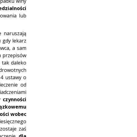
ypadku winy
dzialności
nowania lub
e naruszają
 gdy lekarz
awca, a sam
h przepisów
 tak daleko
zdrowotnych
 4 ustawy o
ieczenie od
adczeniami
 czynności
iązkowemu
ności wobec
iesięcznego
zostaje zaś
eczenie
dla