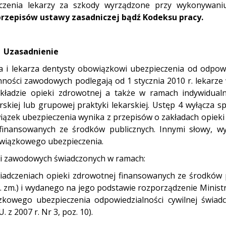
zenia lekarzy za szkody wyrządzone przy wykonywaniu
przepisów ustawy zasadniczej bądź Kodeksu pracy.
Uzasadnienie
a i lekarza dentysty obowiązkowi ubezpieczenia od odpowi
ności zawodowych podlegają od 1 stycznia 2010 r. lekarze
kładzie opieki zdrowotnej a także w ramach indywidualn
karskiej lub grupowej praktyki lekarskiej. Ustęp 4 wyłącza 
ązek ubezpieczenia wynika z przepisów o zakładach opieki
finansowanych ze środków publicznych. Innymi słowy, wy
owiązkowego ubezpieczenia.
ści zawodowych świadczonych w ramach:
świadczeniach opieki zdrowotnej finansowanych ze środków 
źn. zm.) i wydanego na jego podstawie rozporządzenie Minis
kowego ubezpieczenia odpowiedzialności cywilnej świad
 z 2007 r. Nr 3, poz. 10).