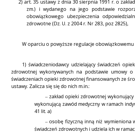
2)
art. 35 ustawy z dnia 30 sierpnia 1991 r. o zakład
zm.) i wydanego na jego podstawie rozporz
obowiązkowego ubezpieczenia odpowiedzialn
zdrowotne (Dz. U. z 2004 r. Nr 283, poz 2825),
W oparciu o powyższe regulacje obowiązkowemu u
1) świadczeniodawcy udzielający świadczeń opie
zdrowotnej wykonywanych na podstawie umowy o ud
świadczeniach opieki zdrowotnej finansowanych ze środ
ustawy. Zalicza się się do nich m.in.:
zakład opieki zdrowotnej wykonujący
–
wykonującą zawód medyczny w ramach indywidu
41 lit. a)
osobę fizyczną inną niż wymieniona w 
–
świadczeń zdrowotnych i udziela ich w ramach 