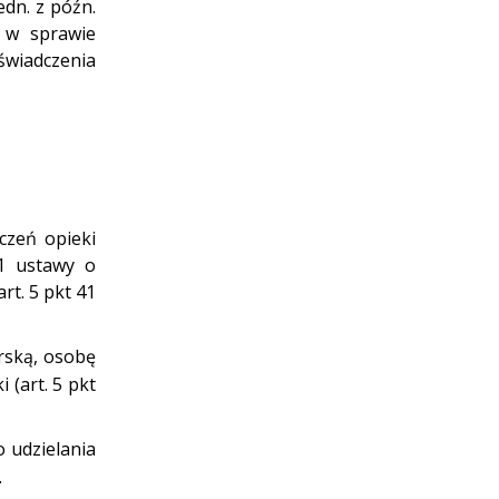
edn. z późn.
 w sprawie
wiadczenia
czeń opieki
 1 ustawy o
rt. 5 pkt 41
rską, osobę
 (art. 5 pkt
o udzielania
.