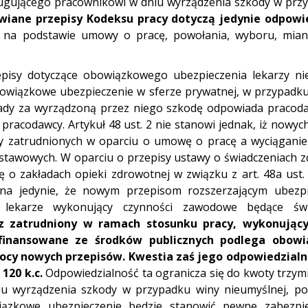
ugującego pracownikowi w dniu wyrządzenia szkody w prz
iane przepisy Kodeksu pracy dotyczą jedynie odpowie
ej na podstawie umowy o pracę, powołania, wyboru, mia
episy dotyczące obowiązkowego ubezpieczenia lekarzy ni
obowiązkowe ubezpieczenie w sferze prywatnej, w przypadku
sady za wyrządzoną przez niego szkodę odpowiada pracod
racodawcy. Artykuł 48 ust. 2 nie stanowi jednak, iż nowyc
zy zatrudnionych w oparciu o umowę o pracę a wyciąganie
ustawowych. W oparciu o przepisy ustawy o świadczeniach 
 o zakładach opieki zdrowotnej w związku z art. 48a ust.
ożna jedynie, że nowym przepisom rozszerzającym ubezp
ie lekarze wykonujący czynności zawodowe będące świ
rz zatrudniony w ramach stosunku pracy, wykonujący
finansowane ze środków publicznych podlega obow
mocy nowych przepisów. Kwestia zaś jego odpowiedzial
120 k.c.
Odpowiedzialność ta ogranicza się do kwoty trzym
u wyrządzenia szkody w przypadku winy nieumyślnej, po
ązkowe ubezpieczenie będzie stanowić pewne zabezpi