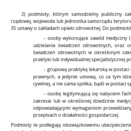
2) podmioty, którym samodzielny publiczny zak
rządowej, wojewoda lub jednostka samorządu terytoria
35 ustawy o zakładach opieki zdrowotnej. Do podmiotów 
osoby wykonujące zawód medyczny (t
–
udzielania świadczeń zdrowotnych, oraz os
świadczeń zdrowotnych w określonym zakre
praktyki lub indywidualnej specjalistycznej
grupową praktykę lekarską w postaci s
–
prawnych, a jedynie umową, co za tym idzie
cywilnej, a nie sama spółka, bądź w postaci s
osobę legitymującą się nabyciem fac
–
zakresie lub w określonej dziedzinie medy
odpowiadającymi wymaganiom przewidzianym
przepisach o działalności gospodarczej.
Podmioty te podlegają obowiązkowemu ubezpieczeniu 