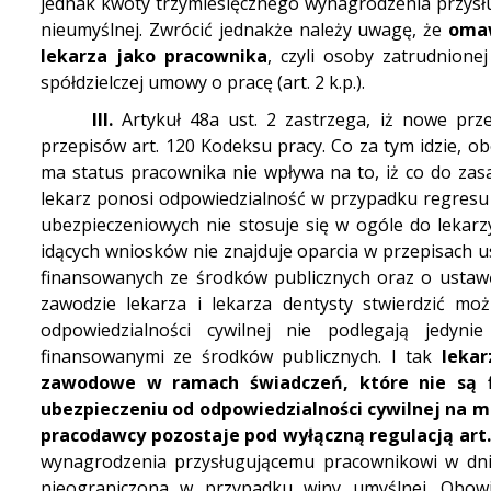
jednak kwoty trzymiesięcznego wynagrodzenia przysł
nieumyślnej.
Zwrócić jednakże należy uwagę, że
omaw
lekarza jako pracownika
, czyli osoby zatrudnion
spółdzielczej umowy o pracę (art. 2 k.p.).
III.
Artykuł 48a ust. 2 zastrzega, iż nowe prz
przepisów art. 120 Kodeksu pracy. Co za tym idzie, 
ma status pracownika nie wpływa na to, iż co do za
lekarz ponosi odpowiedzialność w przypadku regresu p
ubezpieczeniowych nie stosuje się w ogóle do lekar
idących wniosków nie znajduje oparcia w przepisach 
finansowanych ze środków publicznych oraz o ustawę
zawodzie lekarza i lekarza dentysty stwierdzić m
odpowiedzialności cywilnej nie podlegają jedyn
finansowanymi ze środków publicznych. I tak
leka
zawodowe w ramach świadczeń, które nie są 
ubezpieczeniu od odpowiedzialności cywilnej na 
pracodawcy pozostaje pod wyłączną regulacją art. 
wynagrodzenia przysługującemu pracownikowi w dni
nieograniczona w przypadku winy umyślnej.
Obowi