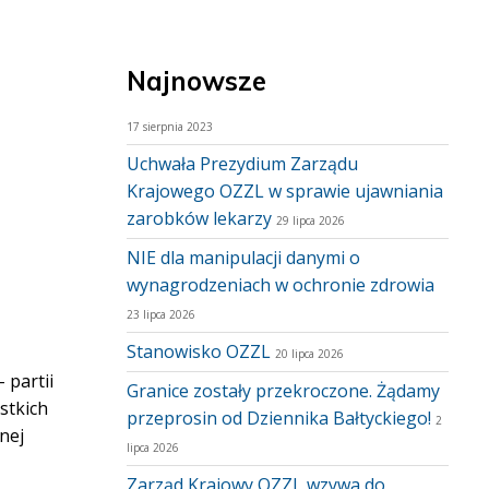
Najnowsze
17 sierpnia 2023
Uchwała Prezydium Zarządu
Krajowego OZZL w sprawie ujawniania
zarobków lekarzy
29 lipca 2026
NIE dla manipulacji danymi o
wynagrodzeniach w ochronie zdrowia
23 lipca 2026
Stanowisko OZZL
20 lipca 2026
 partii
Granice zostały przekroczone. Żądamy
stkich
przeprosin od Dziennika Bałtyckiego!
2
nej
lipca 2026
Zarząd Krajowy OZZL wzywa do