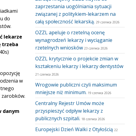
zaprzestania uogólniania sytuacji
wiadkami
związanej z politykiem-lekarzem na
iu do
całą społeczność lekarską.
29 czerwca 2026
istów.
OZZL apeluje o rzetelną ocenę
ć lekarze
wynagrodzeń lekarzy i wyciąganie
ę trzeba
rzetelnych wniosków
23 czerwca 2026
40s)
OZZL krytycznie o projekcie zmian w
kształceniu lekarzy i lekarzy dentystów
ropozycję
21 czerwca 2026
rodzenia w
Wrogowie publiczni czyli maksimum
iętnego
mniejsze niż minimum.
19 czerwca 2026
” zarobków.
Centralny Rejestr Umów może
przyspieszyć odpływ lekarzy z
 w danym
publicznych szpitali.
18 czerwca 2026
Europejski Dzień Walki z Otyłością
22