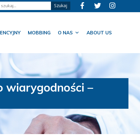
ENCYJNY
MOBBING
O NAS
ABOUT US
o wiarygodności –