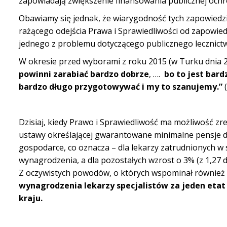
zapowiadają zwiększenie finansowania publicznej ochr
Obawiamy się jednak, że wiarygodność tych zapowiedzi
rażącego odejścia Prawa i Sprawiedliwości od zapowied
jednego z problemu dotyczącego publicznego lecznict
W okresie przed wyborami z roku 2015 (w Turku dnia 28.
powinni zarabiać bardzo dobrze
, ….
bo to jest bar
bardzo długo przygotowywać i my to szanujemy.”
(
Dzisiaj, kiedy Prawo i Sprawiedliwość ma możliwość zr
ustawy określającej gwarantowane minimalne pensje dl
gospodarce, co oznacza – dla lekarzy zatrudnionych w s
wynagrodzenia, a dla pozostałych wzrost o 3% (z 1,27 
Z oczywistych powodów, o których wspominał również 
wynagrodzenia lekarzy specjalistów za jeden eta
kraju.