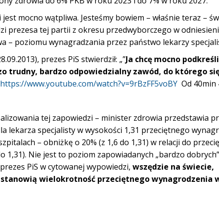
ony zdrowia do 6% PKB w roku 2023 i do 7% w roku 2027.
 jest mocno wątpliwa. Jesteśmy bowiem – właśnie teraz – ś
zi prezesa tej partii z okresu przedwyborczego w odniesien
wa – poziomu wynagradzania przez państwo lekarzy specjal
09.2013), prezes PiS stwierdził: „”
Ja chcę mocno podkreśli
dzo trudny, bardzo odpowiedzialny zawód, do którego si
https://www.youtube.com/watch?v=9rBzFF5voBY
Od 40min 
ealizowania tej zapowiedzi – minister zdrowia przedstawia p
a lekarza specjalisty w wysokości 1,31 przeciętnego wynag
zpitalach – obniżkę o 20% (z 1,6 do 1,31) w relacji do przec
do 1,31). Nie jest to poziom zapowiadanych „bardzo dobrych
prezes PiS w cytowanej wypowiedzi,
wszędzie na świecie,
t stanowią wielokrotność przeciętnego wynagrodzenia