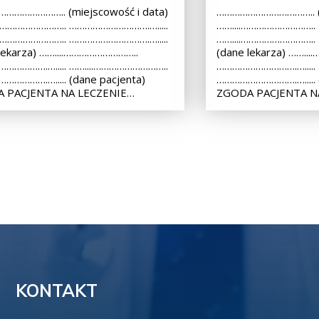
………………….. (miejscowość i data)
……………………………….. (m
.……………………….. ………………………….….....
……....………………………..
.……………………….. ………………………….….....
……....………………………..
lekarza) ……....………………………..
(dane lekarza) ……..
…………….…..... ……....………………………..
………………………….….....
………….…..... (dane pacjenta)
………………………….…..... (
 PACJENTA NA LECZENIE…
ZGODA PACJENTA N
KONTAKT