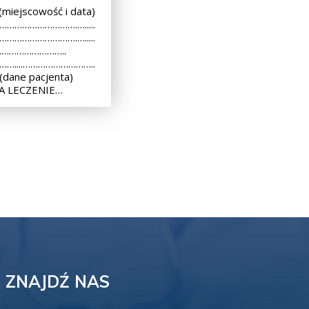
iejscowość i data)
 ………………………….….....
 ………………………….….....
..………………………..
 ……....………………………..
dane pacjenta)
A LECZENIE…
ZNAJDŹ NAS