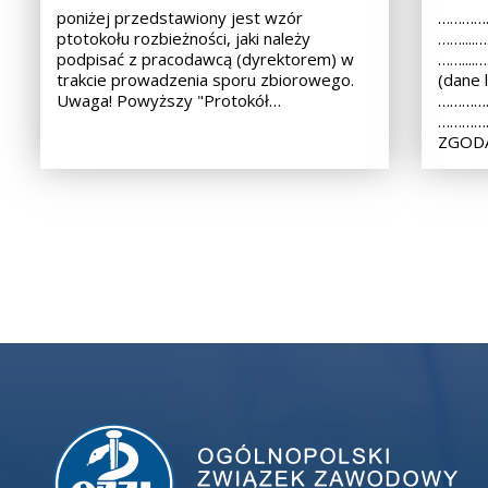
poniżej przedstawiony jest wzór
……………
ptotokołu rozbieżności, jaki należy
……...
podpisać z pracodawcą (dyrektorem) w
……...
trakcie prowadzenia sporu zbiorowego.
(dane 
Uwaga! Powyższy "Protokół…
……………
………………
ZGODA