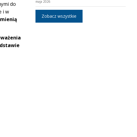
maja 2026
nymi do
 i w
Zobacz wszystkie
 zmienią
zważenia
odstawie