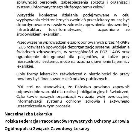
sprawności personelu, zabezpieczenia sprzętu i organizacji
systemu informatycznego służącego temu celowi.
Wszystkie konieczne działania podejmowane w celu
wypisywania elektronicznych zwolnień przez lekarzy muszą być
skoordynowane w czasie w zakresie zapewnienia niezawodnej
infrastruktury teleinformatycznej i uzgodnione ze
środowiskiem lekarskim.
Przedwczesne wprowadzenie zaproponowanych przez MRPiPS
i ZUS rozwiązań spowoduje dezorganizację systemu udzielania
świadczeń zdrowotnych, w szczególności w POZ i AOS oraz
ograniczenie dostępności dla pacjentów, a także przy
nieszczelności systemu, może narażać na ujawnienie tajemnicy
lekarskiej.
Obie formy lekarskich zaświadczeń o niezdolności do pracy
powinny być finansowane ze środków publicznych.
POL stoi na stanowisku, że Państwo powinno zapewnić
odpowiednie warunki dla realizacji obligatoryjnych świadczeń.
Członkowie naszych organizacji wyrażają wolę ewolucyjnej
informatyzacji systemu ochrony zdrowia i aktywnego
uczestniczenia w tym procesie.
Naczelna Izba Lekarska
Polska Federacja Pracodawców Prywatnych Ochrony Zdrowia
Ogólnopolski Związek Zawodowy Lekarzy