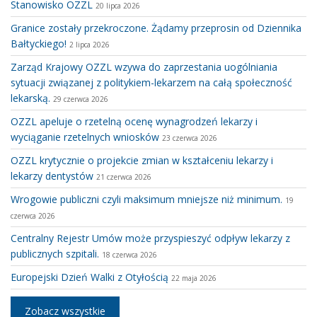
Stanowisko OZZL
20 lipca 2026
Granice zostały przekroczone. Żądamy przeprosin od Dziennika
Bałtyckiego!
2 lipca 2026
Zarząd Krajowy OZZL wzywa do zaprzestania uogólniania
sytuacji związanej z politykiem-lekarzem na całą społeczność
lekarską.
29 czerwca 2026
OZZL apeluje o rzetelną ocenę wynagrodzeń lekarzy i
wyciąganie rzetelnych wniosków
23 czerwca 2026
OZZL krytycznie o projekcie zmian w kształceniu lekarzy i
lekarzy dentystów
21 czerwca 2026
Wrogowie publiczni czyli maksimum mniejsze niż minimum.
19
czerwca 2026
Centralny Rejestr Umów może przyspieszyć odpływ lekarzy z
publicznych szpitali.
18 czerwca 2026
Europejski Dzień Walki z Otyłością
22 maja 2026
Zobacz wszystkie