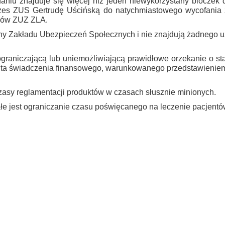
niu znajduje się więcej niż jeden niewykorzystany bloczek
es ZUS Gertrudę Uścińską do natychmiastowego wycofania 
uków ZUZ ZLA.
rony Zakładu Ubezpieczeń Społecznych i nie znajdują żadnego 
ograniczającą lub uniemożliwiającą prawidłowe orzekanie o st
jenta świadczenia finansowego, warunkowanego przedstawieni
asy reglamentacji produktów w czasach słusznie minionych.
łe jest ograniczanie czasu poświęcanego na leczenie pacjentó