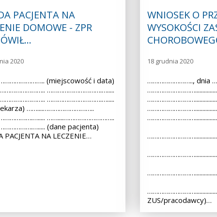
DA PACJENTA NA
WNIOSEK O PRZ
ENIE DOMOWE - ZPR
WYSOKOŚCI ZA
ÓWIŁ…
CHOROBOWEG
nia 2020
18 grudnia 2020
………………….. (miejscowość i data)
…………………….., dnia 
.……………………….. ………………………….….....
……………………….................
.……………………….. ………………………….….....
……………………….................
lekarza) ……....………………………..
……………………….................
…………….…..... ……....………………………..
………………………...............
………….…..... (dane pacjenta)
 PACJENTA NA LECZENIE…
……………………….................
……………………….................
……………………….................
………………………...............
ZUS/pracodawcy)…