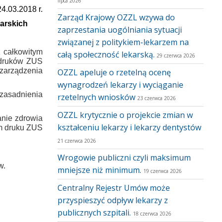
lipca 2026
4.03.2018 r.
Zarząd Krajowy OZZL wzywa do
arskich
zaprzestania uogólniania sytuacji
związanej z politykiem-lekarzem na
 całkowitym
całą społeczność lekarską.
29 czerwca 2026
 druków ZUS
zarządzenia
OZZL apeluje o rzetelną ocenę
wynagrodzeń lekarzy i wyciąganie
uzasadnienia
rzetelnych wniosków
23 czerwca 2026
OZZL krytycznie o projekcie zmian w
anie zdrowia
kształceniu lekarzy i lekarzy dentystów
em druku ZUS
21 czerwca 2026
Wrogowie publiczni czyli maksimum
w.
mniejsze niż minimum.
19 czerwca 2026
Centralny Rejestr Umów może
przyspieszyć odpływ lekarzy z
publicznych szpitali.
18 czerwca 2026