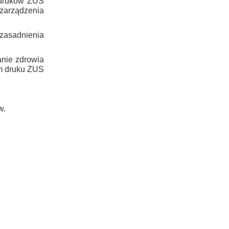
 druków ZUS
zarządzenia
uzasadnienia
anie zdrowia
em druku ZUS
w.