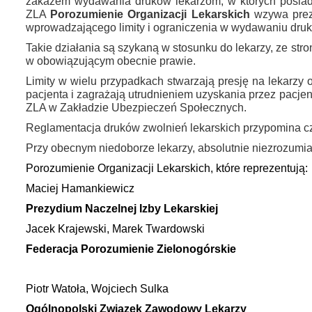
zakazem wydawania druków lekarzom, w których posiada
ZLA
Porozumienie Organizacji Lekarskich
wzywa prez
wprowadzającego limity i ograniczenia w wydawaniu dr
Takie działania są szykaną w stosunku do lekarzy, ze st
w obowiązującym obecnie prawie.
Limity w wielu przypadkach stwarzają presję na lekarzy 
pacjenta i zagrażają utrudnieniem uzyskania przez pac
ZLA w Zakładzie Ubezpieczeń Społecznych.
Reglamentacja druków zwolnień lekarskich przypomina cz
Przy obecnym niedoborze lekarzy, absolutnie niezrozumia
Porozumienie Organizacji Lekarskich, które reprezentują:
Maciej Hamankiewicz
Prezydium Naczelnej Izby Lekarskiej
Jacek Krajewski, Marek Twardowski
Federacja Porozumienie Zielonogórskie
Piotr Watoła, Wojciech Sulka
Ogólnopolski Związek Zawodowy Lekarzy