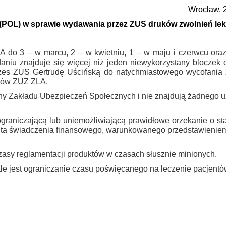
Wrocław, 2
 (POL) w sprawie wydawania przez ZUS druków zwolnień lek
do 3 – w marcu, 2 – w kwietniu, 1 – w maju i czerwcu oraz
niu znajduje się więcej niż jeden niewykorzystany bloczek
es ZUS Gertrudę Uścińską do natychmiastowego wycofania 
uków ZUZ ZLA.
rony Zakładu Ubezpieczeń Społecznych i nie znajdują żadnego 
ograniczającą lub uniemożliwiającą prawidłowe orzekanie o st
jenta świadczenia finansowego, warunkowanego przedstawieni
asy reglamentacji produktów w czasach słusznie minionych.
łe jest ograniczanie czasu poświęcanego na leczenie pacjentó