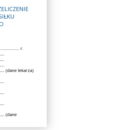
ELICZENIE
SIŁKU
O
………………… r.
...
...
...
..... (dane lekarza)
...
...
...
..... (dane