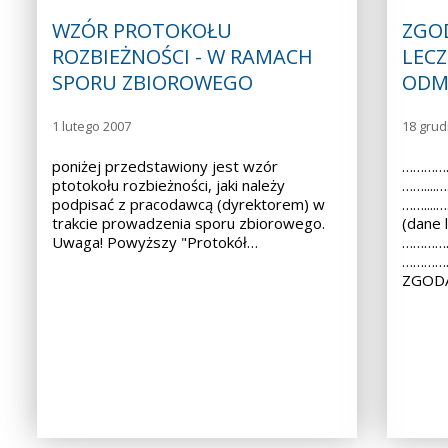
WZÓR PROTOKOŁU
ZGO
ROZBIEŻNOŚCI - W RAMACH
LECZ
SPORU ZBIOROWEGO
ODM
1 lutego 2007
18 grud
poniżej przedstawiony jest wzór
……………
ptotokołu rozbieżności, jaki należy
……...
podpisać z pracodawcą (dyrektorem) w
……...
trakcie prowadzenia sporu zbiorowego.
(dane 
Uwaga! Powyższy "Protokół…
……………
………………
ZGODA