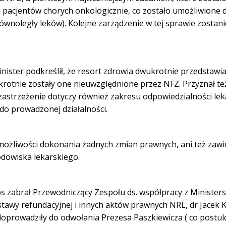
a pacjentów chorych onkologicznie, co zostało umożliwione d
ównoległy leków). Kolejne zarządzenie w tej sprawie zostan
ister podkreślił, że resort zdrowia dwukrotnie przedstawi
rotnie zostały one nieuwzględnione przez NFZ. Przyznał też
astrzeżenie dotyczy również zakresu odpowiedzialności leka
o prowadzonej działalności.
ożliwości dokonania żadnych zmian prawnych, ani też zawi
dowiska lekarskiego.
os zabrał Przewodniczący Zespołu
ds. współpracy z Ministe
tawy refundacyjnej i innych aktów prawnych
NRL, dr Jacek K
 doprowadziły do odwołania Prezesa Paszkiewicza (
co postul