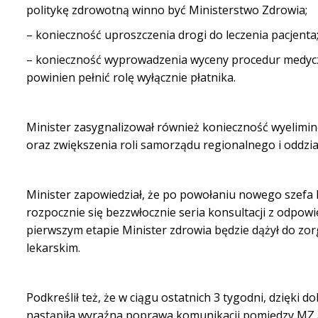
politykę zdrowotną winno być Ministerstwo Zdrowia;
– konieczność
uproszczenia drogi do leczenia pacjenta
– konieczność wyprowadzenia wyceny procedur medyczn
powinien pełnić rolę wyłącznie płatnika.
Minister zasygnalizował również konieczność wyelimi
oraz zwiększenia roli samorządu regionalnego i oddzi
Minister zapowiedział, że po powołaniu nowego szefa
rozpocznie się bezzwłocznie seria konsultacji z odpo
pierwszym etapie Minister zdrowia będzie dążył do z
lekarskim.
Podkreślił też, że w ciągu ostatnich 3 tygodni, dzięk
nastąpiła wyraźna poprawa komunikacji pomiędzy MZ a