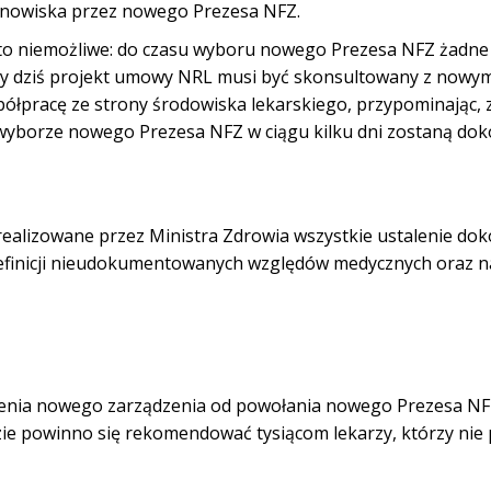
stanowiska przez nowego Prezesa NFZ.
st to niemożliwe: do czasu wyboru nowego Prezesa NFZ żadne 
ny dziś projekt umowy NRL musi być skonsultowany z nowy
półpracę ze strony środowiska lekarskiego, przypominając, 
o wyborze nowego Prezesa NFZ w ciągu kilku dni zostaną do
zrealizowane
przez Ministra
Zdrowia wszystkie ustalenie
dok
inicji
nieudokumentowanych
względów medycznych
oraz n
enia nowego zarządzenia od
powołania nowego Prezesa NF
zie powinno się rekomendować tysiącom lekarzy, którzy nie 