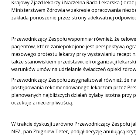
Krajowy Zjazd lekarzy i Naczelna Rada Lekarska ) ora
Ministerstwem Zdrowia w zakresie opracowania niezbę
zakłada ponoszenie przez strony adekwatnej odpowiedz
Przewodniczący Zespołu wspomniał również, że celow
pacjentów, które zaniepokojone jest perspektywą ogra
masowego protestu lekarzy przy wystawianiu recept n
także stanowiskiem przedstawicieli organizacji lekarski
warunków umów na udzielanie świadczeń opieki zdro
Przewodniczący Zespołu zasygnalizował również, że na
postępowania rekomendowanego lekarzom przez Prezyd
planowanych najbliższych
działań byłaby istotna przy
oczekuje z niecierpliwością.
W trakcie dyskusji zarówno Przewodniczący Zespołu jak
NFZ, pan Zbigniew Teter, podjął decyzję
anulującą
kryt