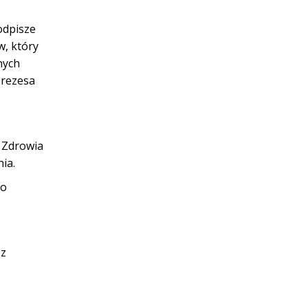
odpisze
w, który
nych
Prezesa
r Zdrowia
ia.
go
 z