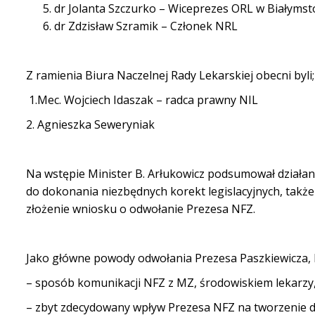
dr Jolanta Szczurko
– Wiceprezes ORL w Białyms
dr Zdzisław Szramik – Członek NRL
Z
ramienia
Biura
Naczelnej Rady Lekarskiej obecni byli;
1.Mec. Wojciech Idaszak – radca prawny NIL
2.
Agnieszka Seweryniak
Na wstępie Minister B. Arłukowicz podsumował działan
do dokonania niezbędnych korekt legislacyjnych, także
złożenie
wniosku o
odwołanie Prezesa NFZ.
Jako główne powody odwołania Prezesa Paszkiewicza, M
– sposób komunikacji NFZ z MZ, środowiskiem lekarzy,
– zbyt
zdecydowany
wpływ Prezesa NFZ na tworzenie d