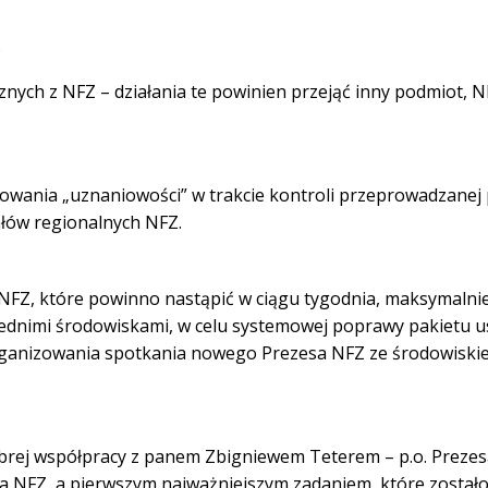
;
ych z NFZ – działania te powinien przejąć inny podmiot, 
nowania „uznaniowości” w trakcie kontroli przeprowadzanej
ałów regionalnych NFZ.
 NFZ, które powinno nastąpić w ciągu tygodnia, maksymalni
wiednimi środowiskami, w celu systemowej poprawy pakietu 
organizowania spotkania nowego Prezesa NFZ ze środowiski
i dobrej współpracy z panem Zbigniewem Teterem – p.o. Preze
 NFZ, a pierwszym najważniejszym zadaniem, które został