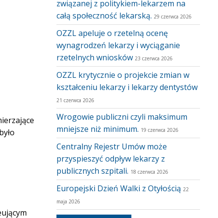
związanej z politykiem-lekarzem na
całą społeczność lekarską.
29 czerwca 2026
OZZL apeluje o rzetelną ocenę
wynagrodzeń lekarzy i wyciąganie
rzetelnych wniosków
23 czerwca 2026
OZZL krytycznie o projekcie zmian w
kształceniu lekarzy i lekarzy dentystów
21 czerwca 2026
Wrogowie publiczni czyli maksimum
ierzające
mniejsze niż minimum.
19 czerwca 2026
było
Centralny Rejestr Umów może
przyspieszyć odpływ lekarzy z
publicznych szpitali.
18 czerwca 2026
Europejski Dzień Walki z Otyłością
22
maja 2026
eującym