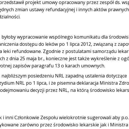
z przedstawił projekt umowy opracowany przez zespół
ds. ws
dnych zmian ustawy refundacyjnej i innych aktów
prawnych
ialności.
e byłoby wypracowanie wspólnego komunikatu dla środowis
niczenia dostępu do leków po 1 lipca 2012, związaną z zapo
a leki refundowane. Zgodnie
z
postulatami samorządu lekar
ch z dnia
25 maja br., konieczne jest
także wykreślenie z og
wotnej
zapisów paragrafu
13 o karach umownych.
 najbliższym posiedzeniu NRL zapadną ustalenia dotyczące
ium NRL po 1 lipca, i że
pisemna
deklaracja Ministra Zdr
 podejmowaniu decyzji przez
NRL, na którą środowisko lekars
 i inni Członkowie Zespołu wielokrotnie sugerowali aby p.o
ykowane zarówno przez środowisko lekarskie jak i Ministra