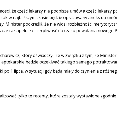
mości, że część lekarzy nie podpisze umów a część lekarzy p
i tak w najbliższym czasie będzie opracowany aneks do umó
. Minister podkreślił, że nie widzi rozbieżności merytorycz
szcze raz apeluje o cierpliwość do czasu powołania nowego 
charewicz, który oświadczył, że w związku z tym, że Ministe
ko aptekarskie będzie oczekiwać takiego samego potraktowan
 po 1 lipca, w sytuacji gdy będą miały do czynienia z różne
alizować tylko te recepty, które zostały wystawione zgodnie