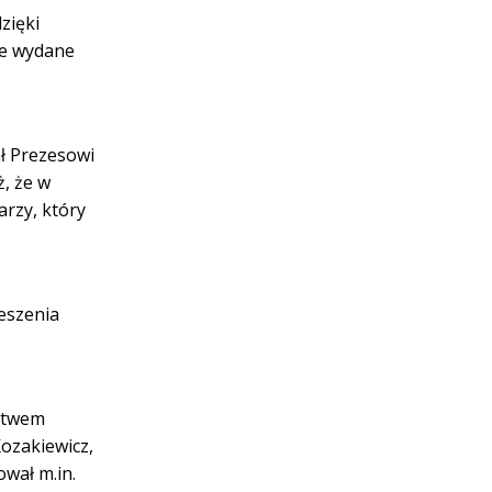
zięki
ie wydane
ał Prezesowi
, że w
rzy, który
eszenia
rstwem
ozakiewicz,
ował m.in.