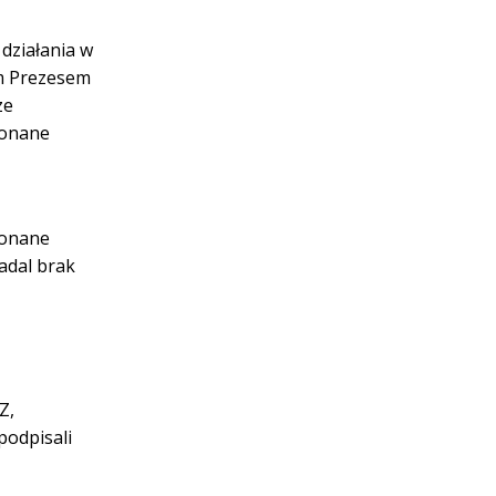
działania w
m Prezesem
ze
konane
onane
adal
brak
Z,
podpisali