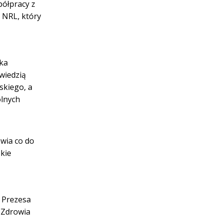
półpracy z
NRL, który
ka
wiedzią
skiego, a
ólnych
owia co do
kie
. Prezesa
 Zdrowia