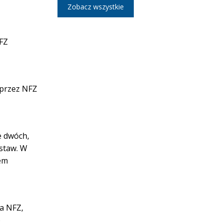
Zobacz wszystkie
NFZ
 przez NFZ
e dwóch,
ustaw. W
em
sa NFZ,
o