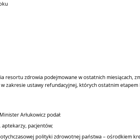
toku
ia resortu zdrowia podejmowane w ostatnich miesiącach, zm
 w
zakresie
ustawy refundacyjnej, których ostatnim etapem 
inister Arłukowicz podał:
 aptekarzy, pacjentów;
otychczasowej polityki zdrowotnej państwa – ośrodkiem kr