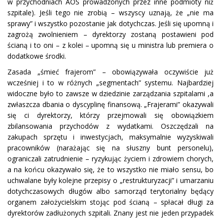
w przychodniach AOS prowadzonych przez inne podmioty niż
szpitale). Jeśli tego nie zrobią – wszyscy uznają, że „nie ma
sprawy” i wszystko pozostanie jak dotychczas. Jeśli się upomną i
zagrożą zwolnieniem – dyrektorzy zostaną postawieni pod
ścianą i to oni – z kolei – upomną się u ministra lub premiera o
dodatkowe środki.
Zasada „śmieć frajerom” – obowiązywała oczywiście już
wcześniej i to w różnych „segmentach” systemu. Najbardziej
widoczne było to zawsze w dziedzinie zarządzania szpitalami ,a
zwłaszcza dbania o dyscyplinę finansową. „Frajerami” okazywali
się ci dyrektorzy, którzy przejmowali się obowiązkiem
zbilansowania przychodów z wydatkami. Oszczędzali na
zakupach sprzętu i inwestycjach, maksymalnie wyzyskiwali
pracowników (narażając się na słuszny bunt personelu),
ograniczali zatrudnienie – ryzykując życiem i zdrowiem chorych,
a na końcu okazywało się, że to wszystko nie miało sensu, bo
uchwalane były kolejne przepisy o „restrukturyzacji” i umarzaniu
dotychczasowych długów albo samorząd terytorialny będący
organem założycielskim stojąc pod ścianą – spłacał długi za
dyrektorów zadłużonych szpitali. Znany jest nie jeden przypadek