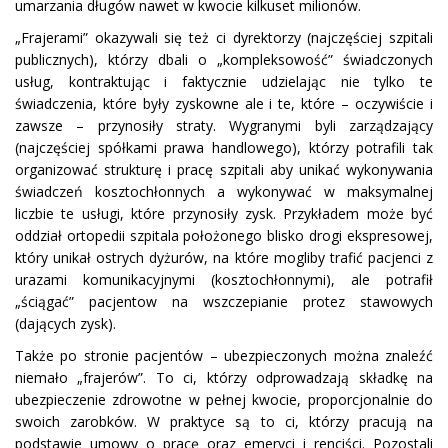
umarzania długów nawet w kwocie kilkuset milionów.
„Frajerami” okazywali się też ci dyrektorzy (najczęściej szpitali
publicznych), którzy dbali o „kompleksowość” świadczonych
usług, kontraktując i faktycznie udzielając nie tylko te
świadczenia, które były zyskowne ale i te, które – oczywiście i
zawsze – przynosiły straty. Wygranymi byli zarządzający
(najczęściej spółkami prawa handlowego), którzy potrafili tak
organizować strukturę i pracę szpitali aby unikać wykonywania
świadczeń kosztochłonnych a wykonywać w maksymalnej
liczbie te usługi, które przynosiły zysk. Przykładem może być
oddział ortopedii szpitala położonego blisko drogi ekspresowej,
który unikał ostrych dyżurów, na które mogliby trafić pacjenci z
urazami komunikacyjnymi (kosztochłonnymi), ale potrafił
„ściągać” pacjentow na wszczepianie protez stawowych
(dających zysk).
Także po stronie pacjentów – ubezpieczonych można znaleźć
niemało „frajerów”. To ci, którzy odprowadzają składkę na
ubezpieczenie zdrowotne w pełnej kwocie, proporcjonalnie do
swoich zarobków. W praktyce są to ci, którzy pracują na
podstawie umowy o pracę oraz emeryci i renciści. Pozostali