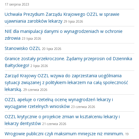
17 sierpnia 2023
Uchwała Prezydium Zarządu Krajowego OZZL w sprawie
ujawniania zarobków lekarzy
29 lipca 2026
NIE dla manipulacji danymi o wynagrodzeniach w ochronie
zdrowia
23 lipca 2026
Stanowisko OZZL
20 lipca 2026
Granice zostały przekroczone. Żądamy przeprosin od Dziennika
Bałtyckiego!
2 lipca 2026
Zarząd Krajowy OZZL wzywa do zaprzestania uogólniania
sytuacji związanej z politykiem-lekarzem na całą społeczność
lekarską.
29 czerwca 2026
OZZL apeluje o rzetelną ocenę wynagrodzeń lekarzy i
wyciąganie rzetelnych wniosków
23 czerwca 2026
OZZL krytycznie o projekcie zmian w kształceniu lekarzy i
lekarzy dentystów
21 czerwca 2026
Wrogowie publiczni czyli maksimum mniejsze niż minimum.
19