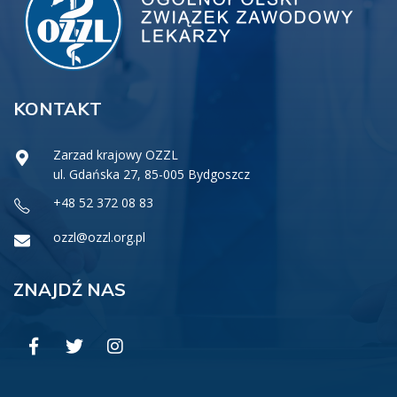
KONTAKT
Zarzad krajowy OZZL
ul. Gdańska 27, 85-005 Bydgoszcz
+48 52 372 08 83
ozzl@ozzl.org.pl
ZNAJDŹ NAS