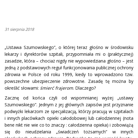
31 sierpnia 2018
„Ustawa Szumowskiego”, o której teraz głośno w środowisku
lekarzy i dyrektorów szpitali, przypomniała mi o (praktycznej)
zasadzie, która – chociaż nigdy nie wypowiedziana głośno – jest
jedną z podstawowych reguł funkcjonowania publicznej ochrony
zdrowia w Polsce od roku 1999, kiedy to wprowadzono tzw.
powszechne ubezpieczenie zdrowotne. Zasadę tę można by
określić słowami:
śmierć frajerom
. Dlaczego?
Zacznę od końca czyli od wspomnianej wyżej „ustawy
Szumowskiego”. Jednym z jej głównych zapisów jest przyznanie
podwyżki lekarzom ze specjalizacją, którzy pracują w szpitalach
i innych placówkach opieki całodobowej lub całodziennej (nota
bene nikt nie wie co to znaczy : całodzienna opieka) i zobowiążą
się do nieudzielania „świadczeń tożsamych” w innych