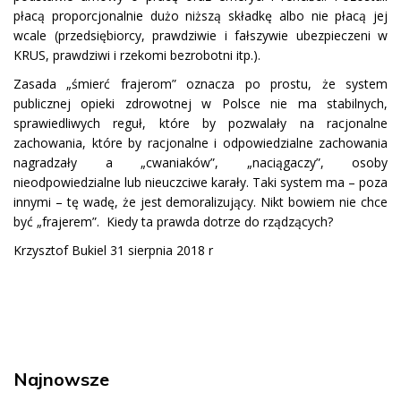
płacą proporcjonalnie dużo niższą składkę albo nie płacą jej
wcale (przedsiębiorcy, prawdziwie i fałszywie ubezpieczeni w
KRUS, prawdziwi i rzekomi bezrobotni itp.).
Zasada „śmierć frajerom” oznacza po prostu, że system
publicznej opieki zdrowotnej w Polsce nie ma stabilnych,
sprawiedliwych reguł, które by pozwalały na racjonalne
zachowania, które by racjonalne i odpowiedzialne zachowania
nagradzały a „cwaniaków”, „naciągaczy”, osoby
nieodpowiedzialne lub nieuczciwe karały. Taki system ma – poza
innymi – tę wadę, że jest demoralizujący. Nikt bowiem nie chce
być „frajerem”. Kiedy ta prawda dotrze do rządzących?
Krzysztof Bukiel 31 sierpnia 2018 r
Najnowsze