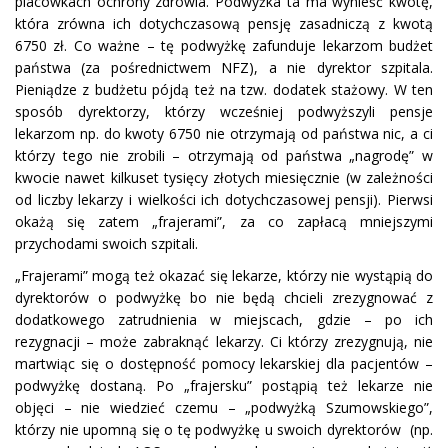
placówkach ochrony zdrowia. Podwyżka ta ma wynieść kwotę,
która zrówna ich dotychczasową pensję zasadniczą z kwotą
6750 zł. Co ważne – tę podwyżkę zafunduje lekarzom budżet
państwa (za pośrednictwem NFZ), a nie dyrektor szpitala.
Pieniądze z budżetu pójdą też na tzw. dodatek stażowy. W ten
sposób dyrektorzy, którzy wcześniej podwyższyli pensje
lekarzom np. do kwoty 6750 nie otrzymają od państwa nic, a ci
którzy tego nie zrobili – otrzymają od państwa „nagrodę” w
kwocie nawet kilkuset tysięcy złotych miesięcznie (w zależności
od liczby lekarzy i wielkości ich dotychczasowej pensji). Pierwsi
okażą się zatem „frajerami”, za co zapłacą mniejszymi
przychodami swoich szpitali.
„Frajerami” mogą też okazać się lekarze, którzy nie wystąpią do
dyrektorów o podwyżkę bo nie będą chcieli zrezygnować z
dodatkowego zatrudnienia w miejscach, gdzie – po ich
rezygnacji – może zabraknąć lekarzy. Ci którzy zrezygnują, nie
martwiąc się o dostępność pomocy lekarskiej dla pacjentów –
podwyżkę dostaną. Po „frajersku” postąpią też lekarze nie
objęci – nie wiedzieć czemu – „podwyżką Szumowskiego”,
którzy nie upomną się o tę podwyżkę u swoich dyrektorów (np.