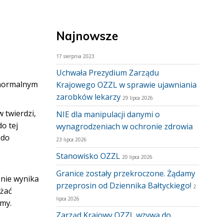
Najnowsze
17 sierpnia 2023
Uchwała Prezydium Zarządu
w normalnym
Krajowego OZZL w sprawie ujawniania
zarobków lekarzy
29 lipca 2026
 twierdzi,
NIE dla manipulacji danymi o
o tej
wynagrodzeniach w ochronie zdrowia
 do
23 lipca 2026
Stanowisko OZZL
20 lipca 2026
Granice zostały przekroczone. Żądamy
 nie wynika
przeprosin od Dziennika Bałtyckiego!
2
iżać
lipca 2026
rmy.
Zarząd Krajowy OZZL wzywa do