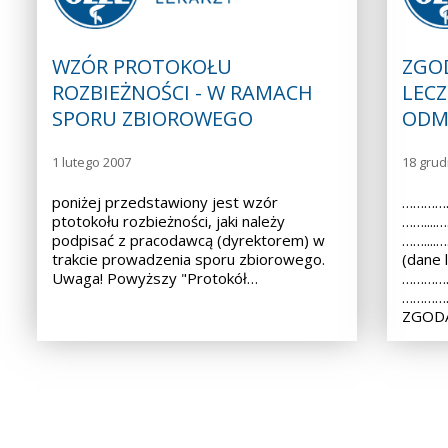
WZÓR PROTOKOŁU
ZGO
ROZBIEŻNOŚCI - W RAMACH
LECZ
SPORU ZBIOROWEGO
ODM
1 lutego 2007
18 grud
poniżej przedstawiony jest wzór
……………
ptotokołu rozbieżności, jaki należy
……...
podpisać z pracodawcą (dyrektorem) w
……...
trakcie prowadzenia sporu zbiorowego.
(dane 
Uwaga! Powyższy "Protokół…
……………
………………
ZGODA