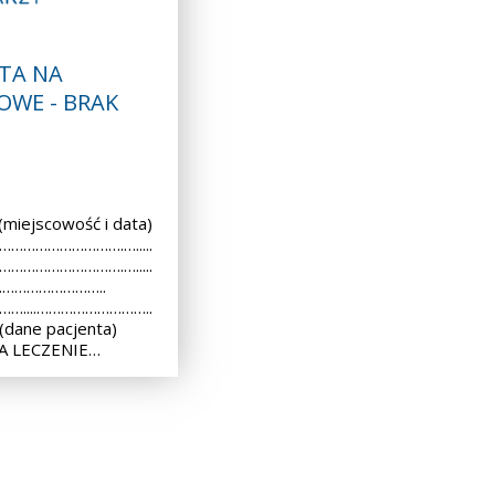
TA NA
OWE - BRAK
iejscowość i data)
 ………………………….….....
 ………………………….….....
..………………………..
 ……....………………………..
dane pacjenta)
A LECZENIE…