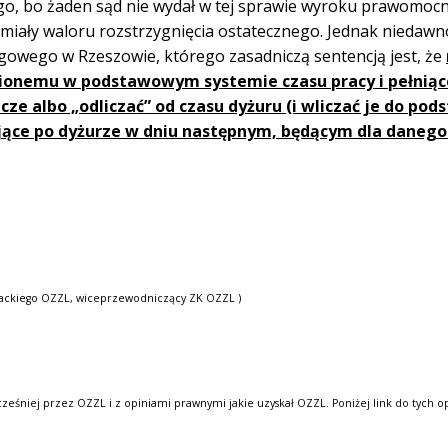
go, bo żaden sąd nie wydał w tej sprawie wyroku prawomoc
iały waloru rozstrzygnięcia ostatecznego. Jednak niedawn
ęgowego w Rzeszowie, którego zasadniczą sentencją jest, że
nionemu w podstawowym systemie czasu pracy i pełnią
e albo „odliczać” od czasu dyżuru (i wliczać je do po
jące po dyżurze w dniu następnym, będącym dla danego
packiego OZZL, wiceprzewodniczący ZK OZZL )
śniej przez OZZL i z opiniami prawnymi jakie uzyskał OZZL. Poniżej link do tych op