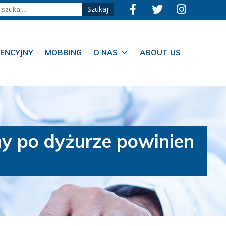
ENCYJNY
MOBBING
O NAS
ABOUT US
y po dyżurze powinien