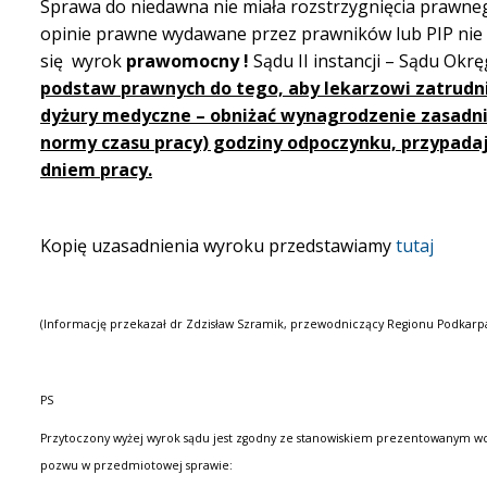
Sprawa do niedawna nie miała rozstrzygnięcia prawne
opinie prawne wydawane przez prawników lub PIP nie m
się wyrok
prawomocny !
Sądu II instancji – Sądu Okr
podstaw prawnych do tego, aby lekarzowi zatrud
dyżury medyczne – obniżać wynagrodzenie zasadnicz
normy czasu pracy) godziny odpoczynku, przypada
dniem pracy.
Kopię uzasadnienia wyroku przedstawiamy
tutaj
(Informację przekazał dr Zdzisław Szramik, przewodniczący Regionu Podkar
PS
Przytoczony wyżej wyrok sądu jest zgodny ze stanowiskiem prezentowanym wcze
pozwu w przedmiotowej sprawie: