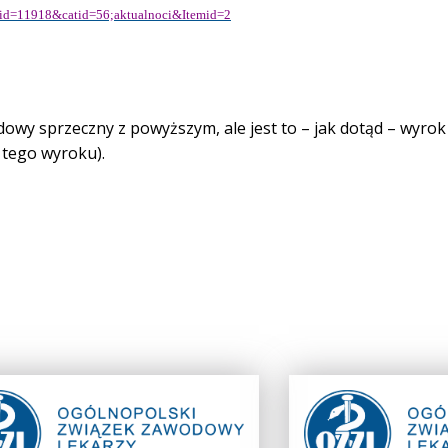
e&id=11918&catid=56;aktualnoci&Itemid=2
dowy sprzeczny z powyższym, ale jest to – jak dotąd – wyrok
 tego wyroku).