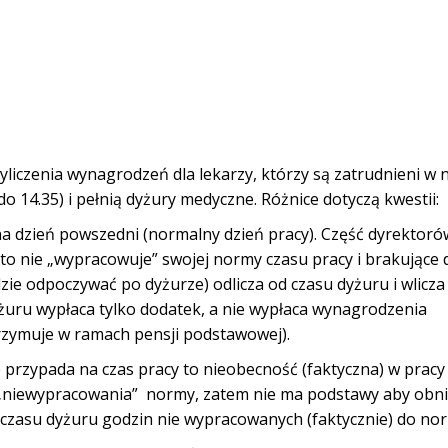
wyliczenia wynagrodzeń dla lekarzy, którzy są zatrudnieni 
 14.35) i pełnią dyżury medyczne. Różnice dotyczą kwestii:
a dzień powszedni (normalny dzień pracy). Część dyrektorów
 to nie „wypracowuje” swojej normy czasu pracy i brakujące d
dzie odpoczywać po dyżurze) odlicza od czasu dyżuru i wlicza
żuru wypłaca tylko dodatek, a nie wypłaca wynagrodzenia
rzymuje w ramach pensji podstawowej).
e przypada na czas pracy to nieobecność (faktyczna) w pracy
i „niewypracowania” normy, zatem nie ma podstawy aby obn
 czasu dyżuru godzin nie wypracowanych (faktycznie) do no