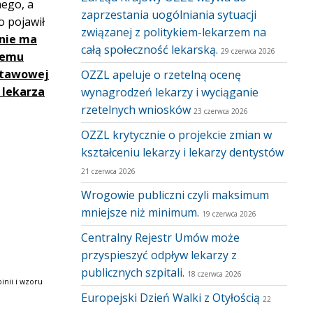
nego, a
zaprzestania uogólniania sytuacji
o pojawił
związanej z politykiem-lekarzem na
nie ma
całą społeczność lekarską.
29 czerwca 2026
cemu
dstawowej
OZZL apeluje o rzetelną ocenę
 lekarza
wynagrodzeń lekarzy i wyciąganie
rzetelnych wniosków
23 czerwca 2026
OZZL krytycznie o projekcie zmian w
kształceniu lekarzy i lekarzy dentystów
21 czerwca 2026
Wrogowie publiczni czyli maksimum
mniejsze niż minimum.
19 czerwca 2026
Centralny Rejestr Umów może
przyspieszyć odpływ lekarzy z
publicznych szpitali.
18 czerwca 2026
inii i wzoru
Europejski Dzień Walki z Otyłością
22