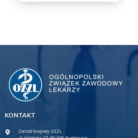
KONTAKT
Zarzad krajowy OZZL
ul. Gdańska 27, 85-005 Bydgoszcz