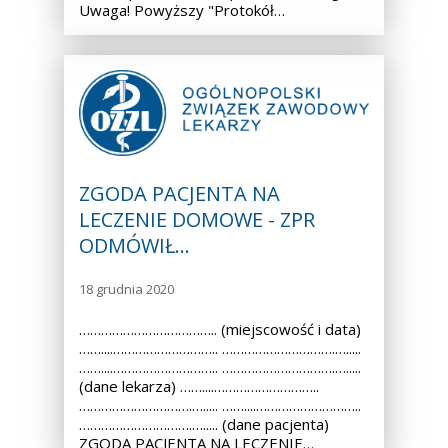
Uwaga! Powyższy "Protokół…
ZGODA PACJENTA NA
LECZENIE DOMOWE - ZPR
ODMÓWIŁ…
18 grudnia 2020
……………………………….. (miejscowość i data)
……....……………………….. ………………………….….....
……....……………………….. ………………………….….....
(dane lekarza) ……....………………………..
………………………….…..... ……....………………………..
………………………….…..... (dane pacjenta)
ZGODA PACJENTA NA LECZENIE…