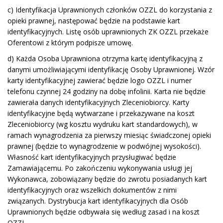
c) Identyfikacja Uprawnionych członków OZZL do korzystania z
opieki prawnej, następować będzie na podstawie kart
identyfikacyjnych. Listę osób uprawnionych ZK OZZL przekaże
Oferentowi z którym podpisze umowę.
d) Każda Osoba Uprawniona otrzyma kartę identyfikacyjną z
danymi umożliwiającymi identyfikację Osoby Uprawnionej. Wzór
karty identyfikacyjnej zawierać będzie logo OZZL i numer
telefonu czynnej 24 godziny na dobę infolinii. Karta nie będzie
zawierała danych identyfikacyjnych Zleceniobiorcy. Karty
identyfikacyjne będą wytwarzane i przekazywane na koszt
Zleceniobiorcy (wg kosztu wydruku kart standardowych), w
ramach wynagrodzenia za pierwszy miesiąc świadczonej opieki
prawnej (będzie to wynagrodzenie w podwójnej wysokości).
Własność kart identyfikacyjnych przysługiwać będzie
Zamawiającemu. Po zakończeniu wykonywania usługi jej
Wykonawca, zobowiązany będzie do zwrotu posiadanych kart
identyfikacyjnych oraz wszelkich dokumentów z nimi
związanych. Dystrybucja kart identyfikacyjnych dla Osób
Uprawnionych będzie odbywała się według zasad i na koszt
OZZL.