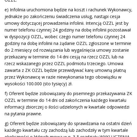
e) Infolinia uruchomiona będzie na koszt i rachunek Wykonawcy,
jednakże po zakończeniu świadczenia usług, nastąpi cesja
umowy dotyczącej prowadzenia infolinii. Intencją OZZL jest by
numer telefonu czynnej 24 godziny na dobę infolinii pozostawał
w dyspozycji OZZL, wobec czego numer telefonu czynnej 24
godziny na dobę infolinii na żądanie OZZL zgłoszone w terminie
do 2 miesięcy od rozwiązania lub wygaśnięcia umowy zostanie
przekazany w terminie do 14 dni cesją na rzecz OZZL lub na
rzecz wskazanego przez OZZL podmiotu trzeciego. Umowa
zawarta z ZK OZZL będzie przewidywać karę umowną płatną
przez Wykonawcę w razie niewykonania tego obowiązku w
wysokości 100.000 (sto tysięcy) zł.
f) Oferent będzie zobowiązany do pisemnego przekazywania ZK
OZZL w terminie do 14 dni od zakończenia każdego kwartału
informacji zbiorczej o ilości udzielonych w kwartale odpowiedzi
na pytania prawne.
g) Oferent będzie zobowiązany do sprawdzania na ostatni dzień
każdego kwartału czy zachodzą lub zachodziły w tym kwartale
okoliczności o których mowa w p. 3-5 rozdziału WYKLUCZENIA