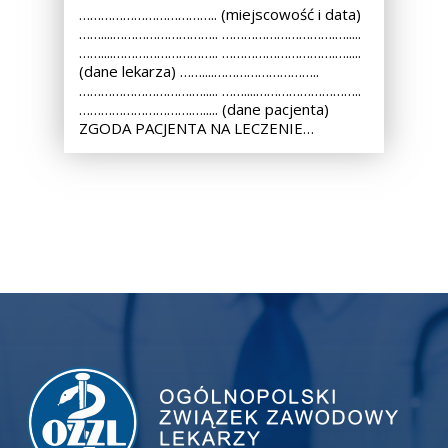
……………………………….. (miejscowość i data)
……....……………………….. ………………………….….....
……....……………………….. ………………………….….....
(dane lekarza) ……....………………………..
………………………….…..... ……....………………………..
………………………….…..... (dane pacjenta)
ZGODA PACJENTA NA LECZENIE…