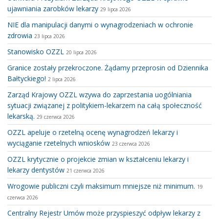
ujawniania zarobków lekarzy
29 lipca 2026
NIE dla manipulacji danymi o wynagrodzeniach w ochronie
zdrowia
23 lipca 2026
Stanowisko OZZL
20 lipca 2026
Granice zostały przekroczone. Żądamy przeprosin od Dziennika
Bałtyckiego!
2 lipca 2026
Zarząd Krajowy OZZL wzywa do zaprzestania uogólniania
sytuacji związanej z politykiem-lekarzem na całą społeczność
lekarską.
29 czerwca 2026
OZZL apeluje o rzetelną ocenę wynagrodzeń lekarzy i
wyciąganie rzetelnych wniosków
23 czerwca 2026
OZZL krytycznie o projekcie zmian w kształceniu lekarzy i
lekarzy dentystów
21 czerwca 2026
Wrogowie publiczni czyli maksimum mniejsze niż minimum.
19
czerwca 2026
Centralny Rejestr Umów może przyspieszyć odpływ lekarzy z