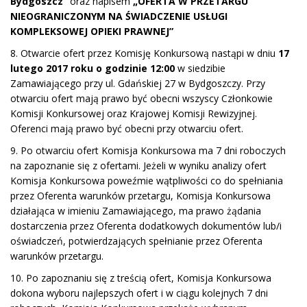
Bydgoszcz”
oraz napisem
„OFERTA W PRZETARGU
NIEOGRANICZONYM NA ŚWIADCZENIE USŁUGI
KOMPLEKSOWEJ OPIEKI PRAWNEJ”
8. Otwarcie ofert przez Komisję Konkursową nastąpi w dniu
17
lutego 2017 roku o godzinie 12:00
w siedzibie
Zamawiającego przy ul. Gdańskiej 27 w Bydgoszczy. Przy
otwarciu ofert mają prawo być obecni wszyscy Członkowie
Komisji Konkursowej oraz Krajowej Komisji Rewizyjnej.
Oferenci mają prawo być obecni przy otwarciu ofert.
9. Po otwarciu ofert Komisja Konkursowa ma 7 dni roboczych
na zapoznanie się z ofertami. Jeżeli w wyniku analizy ofert
Komisja Konkursowa poweźmie wątpliwości co do spełniania
przez Oferenta warunków przetargu, Komisja Konkursowa
działająca w imieniu Zamawiającego, ma prawo żądania
dostarczenia przez Oferenta dodatkowych dokumentów lub/i
oświadczeń, potwierdzających spełnianie przez Oferenta
warunków przetargu.
10. Po zapoznaniu się z treścią ofert, Komisja Konkursowa
dokona wyboru najlepszych ofert i w ciągu kolejnych 7 dni