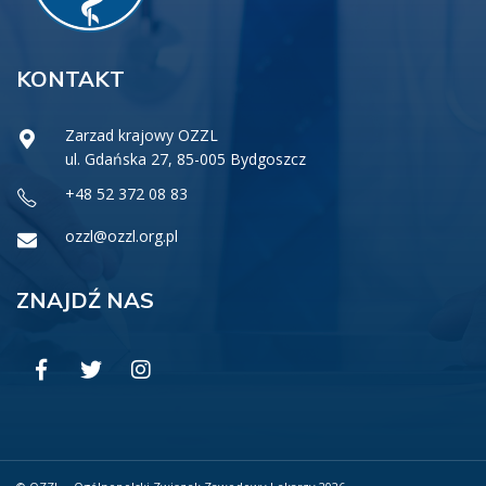
KONTAKT
Zarzad krajowy OZZL
ul. Gdańska 27, 85-005 Bydgoszcz
+48 52 372 08 83
ozzl@ozzl.org.pl
ZNAJDŹ NAS