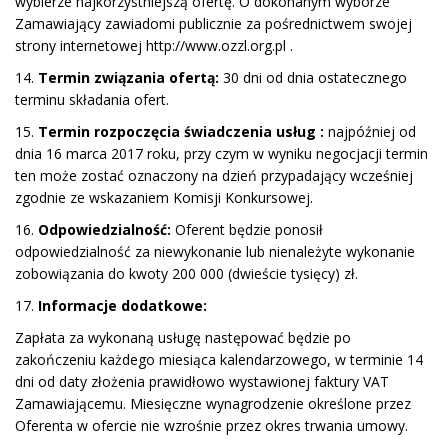
wybierze najkorzystniejszą ofertę. O dokonanym wyborze
Zamawiający zawiadomi publicznie za pośrednictwem swojej
strony internetowej http://www.ozzl.org.pl .
14.
Termin związania ofertą:
30 dni od dnia ostatecznego
terminu składania ofert.
15.
Termin rozpoczęcia świadczenia usług :
najpóźniej od
dnia 16 marca 2017 roku, przy czym w wyniku negocjacji termin
ten może zostać oznaczony na dzień przypadający wcześniej
zgodnie ze wskazaniem Komisji Konkursowej.
16.
Odpowiedzialność:
Oferent będzie ponosił
odpowiedzialność za niewykonanie lub nienależyte wykonanie
zobowiązania do kwoty 200 000 (dwieście tysięcy) zł.
17.
Informacje dodatkowe:
Zapłata za wykonaną usługę następować będzie po
zakończeniu każdego miesiąca kalendarzowego, w terminie 14
dni od daty złożenia prawidłowo wystawionej faktury VAT
Zamawiającemu. Miesięczne wynagrodzenie określone przez
Oferenta w ofercie nie wzrośnie przez okres trwania umowy.