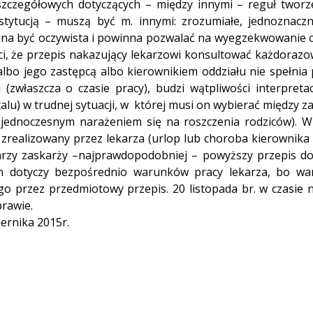
 szczegółowych dotyczących – między innymi – reguł tworz
ytucją – muszą być m. innymi: zrozumiałe, jednoznaczn
nna być oczywista i powinna pozwalać na wyegze­kwowanie 
i, że przepis nakazujący lekarzowi konsultować każdora
 albo jego zastępcą albo kierownikiem oddziału nie spełni
(zwłaszcza o czasie pracy), budzi wątpliwości interpreta
alu) w trudnej sytuacji, w której musi on wybierać między
jednoczesnym narażeniem się na roszczenia rodziców). W
zrealizowany przez lekarza (urlop lub choroba kierownika 
zy zaskarży –najprawdopodobniej – powyższy przepis d
ten dotyczy bezpośrednio warunków pracy lekarza, bo wa
o przez przedmiotowy przepis. 20 listopada br. w czasie n
prawie.
ernika 2015r.