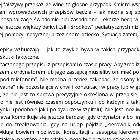
j fałszywy przekaz, że winę za głośne przypadki śmierci w
tkiem wprowadzonych przepisów będzie – jak można się s
 to hospitalizacje świadomie nieuzasadnione. Lekarze będą 
jeszcze większy deficyt „sił i środków” pediatrycznych niż
j pomocy medycznej przez chore dziecko. Sytuacja zatem, 
pisy wzbudzają – jak to zwykle bywa w takich przypadk
kutki faktyczne.
ytaczanego przepisu z przepisami o czasie pracy. Aby zreal
em z ordynatorem lub jego zastępcą musieliby oni mieć po 
„pod telefonem”. Nie można przecież zakładać, że osoby k
atne” nie pozostające w chwili konsultacji w pracy lub w 
, że nie jest to sprawa precyzyjnie określona w przepisie
 to nie jest również czasem odpoczynku i po każdym z tak
 (podobnie jak i po dyżurze w szpitalu). Nie jest możliwa
awa komplikuje się jeszcze bardziej, gdy ordynator albo j
e do zrealizowania, gdy na urlop pójdzie „kierownik oddz
widuje bowiem możliwości konsultacji z zastępcą kierow
działów, na które potencjalnie może być przyjęte dziecko, to