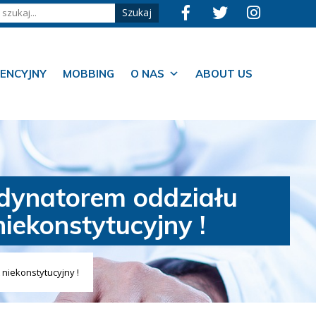
ENCYJNY
MOBBING
O NAS
ABOUT US
rdynatorem oddziału
iekonstytucyjny !
 niekonstytucyjny !