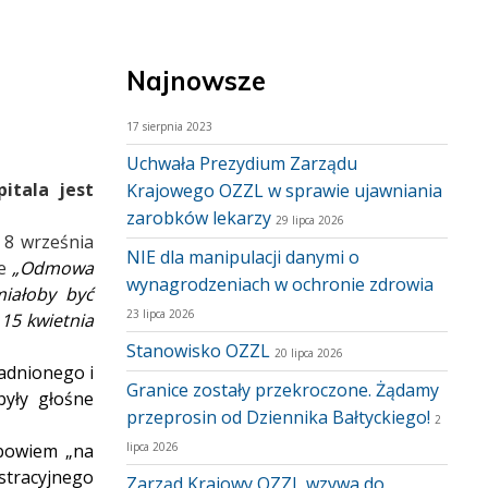
Najnowsze
17 sierpnia 2023
Uchwała Prezydium Zarządu
itala jest
Krajowego OZZL w sprawie ujawniania
zarobków lekarzy
29 lipca 2026
 8 września
NIE dla manipulacji danymi o
że
„Odmowa
wynagrodzeniach w ochronie zdrowia
miałoby być
23 lipca 2026
15 kwietnia
Stanowisko OZZL
20 lipca 2026
sadnionego i
Granice zostały przekroczone. Żądamy
były głośne
przeprosin od Dziennika Bałtyckiego!
2
ł bowiem „na
lipca 2026
stracyjnego
Zarząd Krajowy OZZL wzywa do