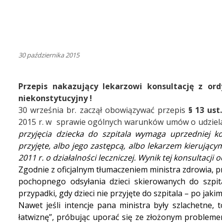
30 października 2015
Przepis nakazujący lekarzowi konsultację z or
niekonstytucyjny !
30 września br. zaczął obowiązywać przepis
§ 13 ust
2015 r.
w sprawie ogólnych warunków umów o udzielani
przyjęcia dziecka do szpitala wymaga uprzedniej k
przyjęte, albo jego zastępcą, albo lekarzem kierują
2011 r. o działalności leczniczej. Wynik tej konsultacj
Zgodnie z oficjalnym tłumaczeniem ministra zdrowia, 
pochopnego odsyłania dzieci skierowanych do szpi
przypadki, gdy dzieci nie przyjęte do szpitala – po jak
Nawet jeśli intencje pana ministra były szlachetne, 
łatwiznę”, próbując uporać się ze złożonym probleme