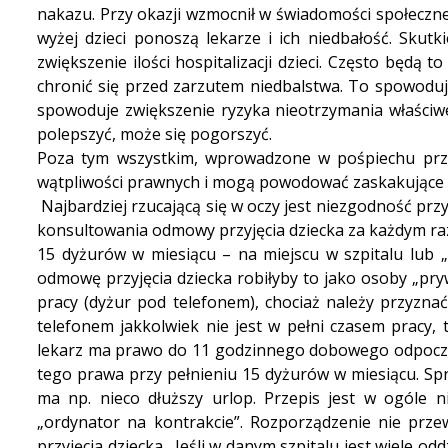
nakazu. Przy okazji wzmocnił w świadomości społeczne
wyżej dzieci ponoszą lekarze i ich niedbałość. Sku
zwiększenie ilości hospitalizacji dzieci. Często będą
chronić się przed zarzutem niedbalstwa. To spowoduje 
spowoduje zwiększenie ryzyka nieotrzymania właściwe
polepszyć, może się pogorszyć.
Poza tym wszystkim, wprowadzone w pośpiechu prze
wątpliwości prawnych i mogą powodować zaskakujące s
Najbardziej rzucającą się w oczy jest niezgodność prz
konsultowania odmowy przyjęcia dziecka za każdym raz
15 dyżurów w miesiącu – na miejscu w szpitalu lub 
odmowę przyjęcia dziecka robiłyby to jako osoby „pryw
pracy (dyżur pod telefonem), chociaż należy przyznać
telefonem jakkolwiek nie jest w pełni czasem pracy,
lekarz ma prawo do 11 godzinnego dobowego odpoczynku
tego prawa przy pełnieniu 15 dyżurów w miesiącu. Spr
ma np. nieco dłuższy urlop. Przepis jest w ogóle ni
„ordynator na kontrakcie”. Rozporządzenie nie prze
przyjęcia dziecka. Jeśli w danym szpitalu jest wiele od