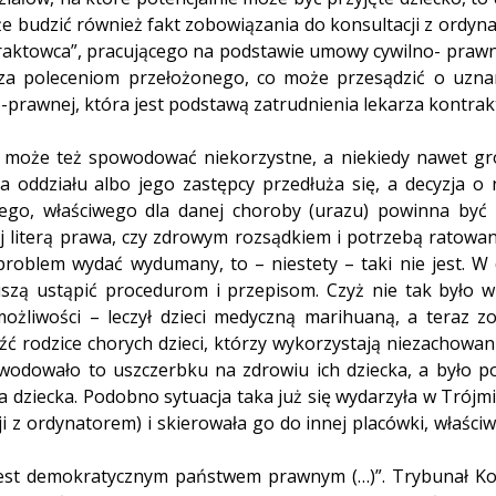
e budzić również fakt zobowiązania do konsultacji z ordyn
traktowca”, pracującego na podstawie umowy cywilno- prawn
a poleceniom przełożonego, co może przesądzić o uzna
o-prawnej, która jest podstawą zatrudnienia lekarza kontr
może też spowodować niekorzystne, a niekiedy nawet gr
 oddziału albo jego zastępcy przedłuża się, a decyzja o n
ego, właściwego dla danej choroby (urazu) powinna być 
j literą prawa, czy zdrowym rozsądkiem i potrzebą ratowan
oblem wydać wydumany, to – niestety – taki nie jest. W d
szą ustąpić procedurom i przepisom. Czyż nie tak było 
ożliwości – leczył dzieci medyczną marihuaną, a teraz zo
ć rodzice chorych dzieci, którzy wykorzystają niezachowan
powodowało to uszczerbku na zdrowiu ich dziecka, a było 
ra dziecka. Podobno sytuacja taka już się wydarzyła w Trójmi
ji z ordynatorem) i skierowała go do innej placówki, właściw
a jest demokratycznym państwem prawnym (…)”. Trybunał Ko