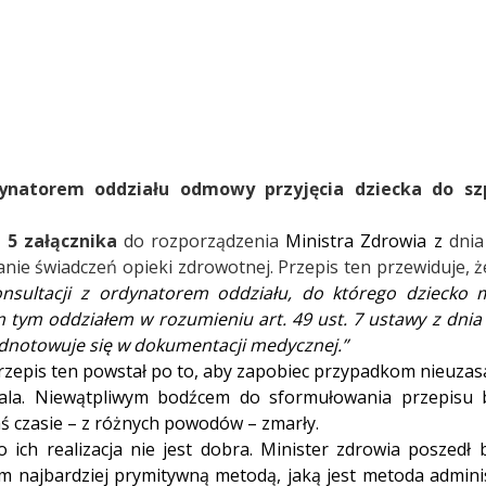
dynatorem oddziału odmowy przyjęcia dziecka do szp
. 5 załącznika
do rozporządzenia
Ministra Zdrowia z
dnia
e świadczeń opieki zdrowotnej. Przepis ten przewiduje, 
onsultacji z ordynatorem oddziału, do którego dziecko 
cym tym oddziałem w rozumieniu
art. 49 ust. 7
ustawy z dnia 
i odnotowuje się w dokumentacji medycznej.”
przepis ten powstał po to, aby zapobiec przypadkom nieuza
tala. Niewątpliwym bodźcem do sformułowania przepisu 
imś czasie – z różnych powodów – zmarły.
to ich realizacja nie jest dobra. Minister zdrowia poszed
m najbardziej prymitywną metodą, jaką jest metoda admini