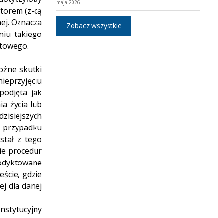
maja 2026
atorem (z-cą
ej. Oznacza
Zobacz wszystkie
niu takiego
aktowego.
oźne skutki
ieprzyjęciu
podjęta jak
ia życia lub
zisiejszych
w przypadku
stał z tego
ie procedur
podyktowane
eście, gdzie
ej dla danej
nstytucyjny