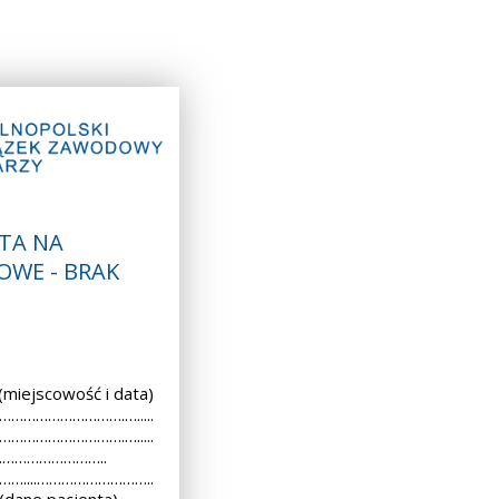
TA NA
OWE - BRAK
iejscowość i data)
 ………………………….….....
 ………………………….….....
..………………………..
 ……....………………………..
dane pacjenta)