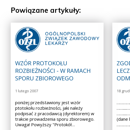
Powiązane artykuły:
WZÓR PROTOKOŁU
ZGO
ROZBIEŻNOŚCI - W RAMACH
LECZ
SPORU ZBIOROWEGO
ODM
1 lutego 2007
18 grud
poniżej przedstawiony jest wzór
……………
ptotokołu rozbieżności, jaki należy
……...
podpisać z pracodawcą (dyrektorem) w
……...
trakcie prowadzenia sporu zbiorowego.
(dane 
Uwaga! Powyższy "Protokół…
……………
………………