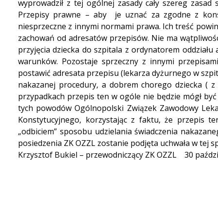
wyprowadził z tej ogólnej zasady cały szereg zasad
Przepisy prawne – aby je uznać za zgodne z konst
niesprzeczne z innymi normami prawa. Ich treść powi
zachowań od adresatów przepisów. Nie ma wątpliwośc
przyjęcia dziecka do szpitala z ordynatorem oddziału
warunków. Pozostaje sprzeczny z innymi przepisami 
postawić adresata przepisu (lekarza dyżurnego w szpit
nakazanej procedury, a dobrem chorego dziecka ( z 
przypadkach przepis ten w ogóle nie będzie mógł być 
tych powodów Ogólnopolski Związek Zawodowy Lekar
Konstytucyjnego, korzystając z faktu, że przepis 
„odbiciem” sposobu udzielania świadczenia nakazaneg
posiedzenia ZK OZZL zostanie podjęta uchwała w tej s
Krzysztof Bukiel – przewodniczący ZK OZZL 30 paździ