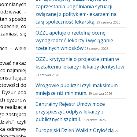
spomnianych
zaprzestania uogólniania sytuacji
podziewać –
związanej z politykiem-lekarzem na
w ten sposób
całą społeczność lekarską.
29 czerwca 2026
 obecnie, co
OZZL apeluje o rzetelną ocenę
zamiast się
wynagrodzeń lekarzy i wyciąganie
rzetelnych wniosków
ach – wiele
23 czerwca 2026
OZZL krytycznie o projekcie zmian w
izować nakaz
kształceniu lekarzy i lekarzy dentystów
co najmniej
21 czerwca 2026
onsultujące
gotowości do
Wrogowie publiczni czyli maksimum
. Dyżur pod
mniejsze niż minimum.
19 czerwca 2026
ich dyżurów
Centralny Rejestr Umów może
 realizacja
przyspieszyć odpływ lekarzy z
ego zastępca
publicznych szpitali.
18 czerwca 2026
iału” czyli
nika odmowy
Europejski Dzień Walki z Otyłością
22
 dotyczyłoby