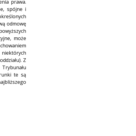
enia prawa.
e, spójne i
określonych
zową odmowę
a powyższych
cyjne, może
 zachowaniem
 niektórych
oddziału). Z
o Trybunału
runki te są
ajbliższego