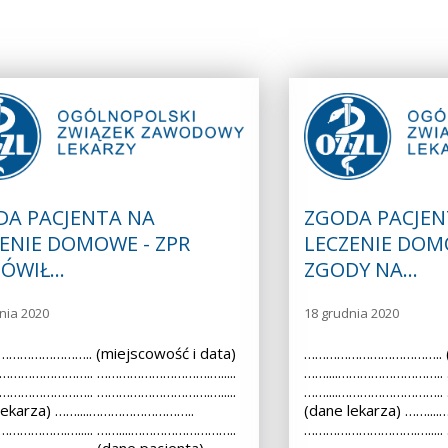
DA PACJENTA NA
ZGODA PACJEN
ENIE DOMOWE - ZPR
LECZENIE DOM
ÓWIŁ…
ZGODY NA…
nia 2020
18 grudnia 2020
………………….. (miejscowość i data)
……………………………….. (m
.……………………….. ………………………….….....
……....………………………..
.……………………….. ………………………….….....
……....………………………..
lekarza) ……....………………………..
(dane lekarza) ……..
…………….…..... ……....………………………..
………………………….….....
………….…..... (dane pacjenta)
………………………….…..... (