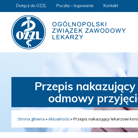
Dołącz do OZZL
Poczta – logowanie
Kontakt
Przepis nakazujący
odmowy przyjęcia
Strona główna
»
Aktualności
»
Przepis nakazujący lekarzowi kons