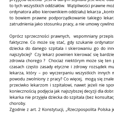
to tych wszystkich oddziałów. Wątpliwości prawne moż
ordynatora albo kierownikiem oddziału) lekarza „kon
to bowiem prawne podporządkowanie takiego lekarz
zatrudnienia jako stosunku pracy, a nie umowy cywiln
Oprócz sprzeczności prawnych, wspomniany przepis 
faktyczne. Co może się stać, gdy szukanie ordynatora
dziecka do danego szpitala i skierowaniu go do inn
najszybciej? Czy lekarz powinien kierować się bardzie
zdrowia chorego ? Chociaż niektórym może się ten pr
czasach często zasady etyczne i zdrowy rozsądek mu
lekarza, który – po wyczerpaniu wszystkich innych m
powodu zwolniony z pracy? Co więcej, mogą się znaleź
przeciwko lekarzom i szpitalowi, nawet jeżeli nie s
koniecznością podjęcia jak najszybszej decyzji dla dob
lekarka nie przyjęła dziecka do szpitala (bez konsultac
choroby.
Zgodnie z art. 2 Konstytucji, „Rzeczpospolita Polsk