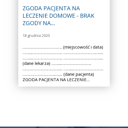
ZGODA PACJENTA NA
LECZENIE DOMOWE - BRAK
ZGODY NA…
18 grudnia 2020
……………………………….. (miejscowość i data)
……....……………………….. ………………………….….....
……....……………………….. ………………………….….....
(dane lekarza) ……....………………………..
………………………….…..... ……....………………………..
………………………….…..... (dane pacjenta)
ZGODA PACJENTA NA LECZENIE…