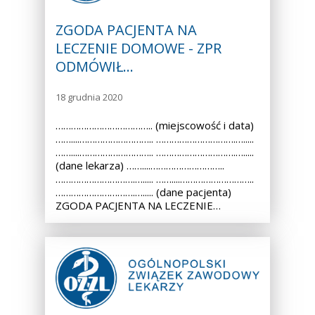
ZGODA PACJENTA NA
LECZENIE DOMOWE - ZPR
ODMÓWIŁ…
18 grudnia 2020
……………………………….. (miejscowość i data)
……....……………………….. ………………………….….....
……....……………………….. ………………………….….....
(dane lekarza) ……....………………………..
………………………….…..... ……....………………………..
………………………….…..... (dane pacjenta)
ZGODA PACJENTA NA LECZENIE…