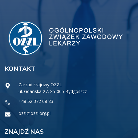
KONTAKT
Zarzad krajowy OZZL
ul. Gdańska 27, 85-005 Bydgoszcz
+48 52 372 08 83
ozzl@ozzl.org.pl
ZNAJDŹ NAS