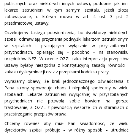
publicznych oraz niektórych innych ustaw), podobnie jak inni
lekarze zatrudnieni w tym samym szpitalu, jeżeli złożą
zobowiązanie, o którym mowa w art. 4 ust. 3 pkt 2
przedmiotowej ustawy.
Oczekujemy takiego potwierdzenia, bo dyrektorzy niektórych
szpitali odmawiają przyznania podwyżki lekarzom zatrudnionym
w szpitalach i pracujących wyłącznie w przyszpitalnych
przychodniach, opierając się – podobno – na stanowisku
urzędników NFZ. W ocenie OZZL taka interpretacja przepisów
ustawy byłaby niezgodna z konstytucyjną zasadą równości i
zakazu dyskryminacji oraz z przepisami kodeksu pracy.
Wyrażamy obawy, że brak jednoznacznego oświadczenia z
Pana strony spowoduje chaos i niepokój społeczny w wielu
szpitalach. Lekarze zatrudnieni (wyłącznie) w przyszpitalnych
przychodniach nie pozwolą sobie bowiem na gorsze
traktowanie, a OZZL z pewnością wesprze ich w staraniach o
przestrzeganie przepisów prawa.
Chcemy również aby miał Pan świadomość, że wielu
dyrektorów szpitali próbuje – w różny sposób – utrudniać