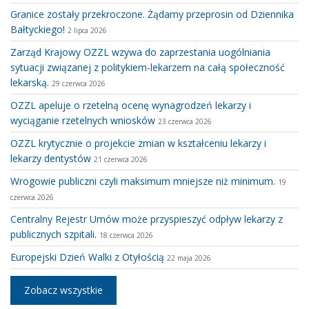
Granice zostały przekroczone. Żądamy przeprosin od Dziennika
Bałtyckiego!
2 lipca 2026
Zarząd Krajowy OZZL wzywa do zaprzestania uogólniania
sytuacji związanej z politykiem-lekarzem na całą społeczność
lekarską.
29 czerwca 2026
OZZL apeluje o rzetelną ocenę wynagrodzeń lekarzy i
wyciąganie rzetelnych wniosków
23 czerwca 2026
OZZL krytycznie o projekcie zmian w kształceniu lekarzy i
lekarzy dentystów
21 czerwca 2026
Wrogowie publiczni czyli maksimum mniejsze niż minimum.
19
czerwca 2026
Centralny Rejestr Umów może przyspieszyć odpływ lekarzy z
publicznych szpitali.
18 czerwca 2026
Europejski Dzień Walki z Otyłością
22 maja 2026
Zobacz wszystkie