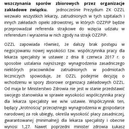
wszczynania sporów zbiorowych przez organizacje
zakładowe związku.
Jednocześnie Prezydium ZK OZZL
wezwało wszystkich lekarzy, zatrudnionych w tych szpitalach i
innych zakładach opieki zdrowotnej, w których OZZPiP będzie
przeprowadzał referenda strajkowe do wzięcia udziału w
referendum i wyrażenia w nich zgody na strajk OZZPiP.
OZZL zapowiada również, że dalszy brak postępu w
negocjowaniu nowej wysokości tzw. współczynnika pracy dla
lekarza specjalisty w ustawie z dnia 8 czerwca 2017 r. o
sposobie ustalania najniższego wynagrodzenia zasadniczego
niektórych pracowników zatrudnionych w podmiotach
leczniczych spowoduje, że OZZL podejmie decyzję o
wchodzeniu w spory zbiorowe organizacji zakładowych OZZL.
Od maja br Ministerstwo Zdrowia nie jest w stanie przedstawić
swojego stanowiska w sprawie wysokości współczynnika pracy
dla lekarza specjalisty we w/w ustawie. Współczynnik ten,
będący „krotnością” przeciętnego wynagrodzenia w gospodarce
narodowej za rok ubiegły, określa wysokość płacy zasadniczej,
gwarantowanej (minimalnej) dla lekarza specjalisty i obecnie
wynosi 1,27. Nawet poprzedni minister zdrowia Łukasz