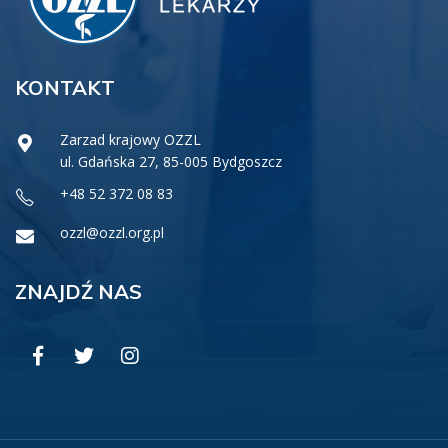
KONTAKT
Zarzad krajowy OZZL
ul. Gdańska 27, 85-005 Bydgoszcz
+48 52 372 08 83
ozzl@ozzl.org.pl
ZNAJDŹ NAS