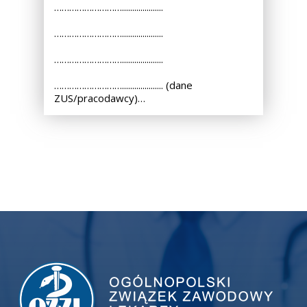
………………………....................
………………………....................
………………………....................
……………………….................... (dane
ZUS/pracodawcy)…