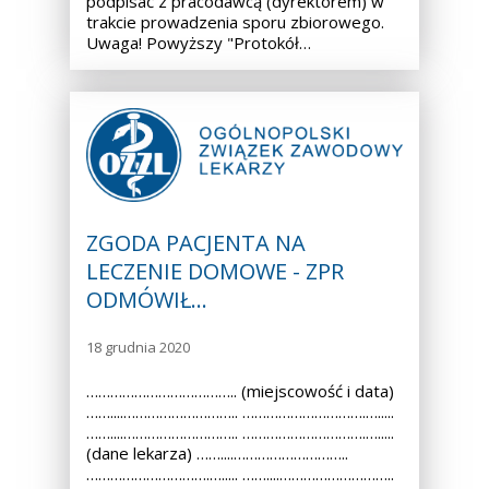
podpisać z pracodawcą (dyrektorem) w
trakcie prowadzenia sporu zbiorowego.
Uwaga! Powyższy "Protokół…
ZGODA PACJENTA NA
LECZENIE DOMOWE - ZPR
ODMÓWIŁ…
18 grudnia 2020
……………………………….. (miejscowość i data)
……....……………………….. ………………………….….....
……....……………………….. ………………………….….....
(dane lekarza) ……....………………………..
………………………….…..... ……....………………………..