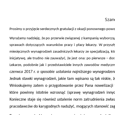
Szan
Prosimy o przyjęcie serdecznych gratulacji z okazji ponownego pow
Wyrażamy nadzieję, że po przerwie związanej z kampanią wyborczą,
sprawach dotyczących warunków pracy i płacy lekarzy. W przysz
miesięcznych wynagrodzeń zasadniczych lekarzy ze specjalizacją, kt
inicjatywę, ale trudno nie zauważyć, że jest ona: po pierwsze – d
Lekarze, podobnie jak i przedstawiciele innych zawodów medyczny
czerwca 2017 r. o sposobie ustalania najniższego wynagrodzen
Jednak stawki wynagrodzeń, jakie tam wpisano są tak niskie, 
Wnioskujemy zatem o przygotowanie przez Pana nowelizacji t
które powinny istotnie wzrosnąć (sprawę wynagrodzeń in
Konieczne staje się również ustalenie norm zatrudnienia zwłas
pracodawców do karygodnych nadużyć, mogących stanowić zagroż