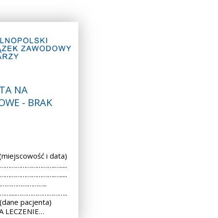
TA NA
OWE - BRAK
iejscowość i data)
 ………………………….….....
 ………………………….….....
..………………………..
 ……....………………………..
dane pacjenta)
A LECZENIE…