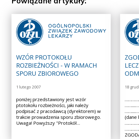
Powiązane artykuły:
WZÓR PROTOKOŁU
ZGO
ROZBIEŻNOŚCI - W RAMACH
LECZ
SPORU ZBIOROWEGO
ODM
1 lutego 2007
18 grud
poniżej przedstawiony jest wzór
……………
ptotokołu rozbieżności, jaki należy
……...
podpisać z pracodawcą (dyrektorem) w
……...
trakcie prowadzenia sporu zbiorowego.
(dane 
Uwaga! Powyższy "Protokół…
……………
………………
ZGODA