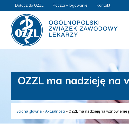
Dołącz do OZZL
Poczta – logowanie
Kontakt
OZZL ma nadzieję na 
Strona główna
»
Aktualności
»
OZZL ma nadzieję na wznowienie 