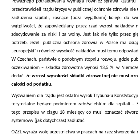
Poważnego potraktowania wymaga również sprawa kształtu p
przedstawicieli rządu kryzys w publicznej ochronie zdrowia nie 
zadłużenia szpitali, rosnące (poza wyjątkami) kolejki do ś
wątpliwości, że zapowiedziany przez rząd wzrost nakładów
zdecydowanie za niski i za wolny. Jest tak nie tylko przez g
potrzeb. Jeżeli publiczna ochrona zdrowia w Polsce ma osią
„europejski”) również wysokość nakładów musi temu odpowia
W Czechach, państwie o podobnym stopniu rozwoju, gdzie publ
oczekiwaniom – składka zdrowotna wynosi 13,5 %, w Niemczec
dodać, że
wzrost wysokości składki zdrowotnej nie musi oz
całości od podatku.
Wyzwaniem dla rządu jest ostatni wyrok Trybunału Konstytucyj
terytorialne będące podmiotem założycielskim dla szpitali – 
tego przepisu w ciągu 18 miesięcy co musi oznaczać stworze
systemowy (jak dotychczas) zadłużać.
OZZL wyraża wolę uczestnictwa w pracach na rzez stworzenia r