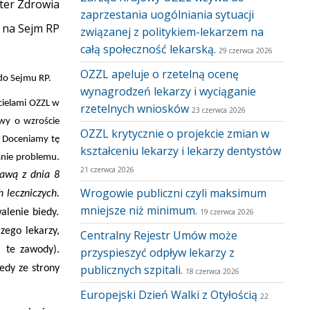
ter Zdrowia
zaprzestania uogólniania sytuacji
 na Sejm RP
związanej z politykiem-lekarzem na
całą społeczność lekarską.
29 czerwca 2026
OZZL apeluje o rzetelną ocenę
do Sejmu RP.
wynagrodzeń lekarzy i wyciąganie
cielami OZZL w
rzetelnych wniosków
23 czerwca 2026
wy o wzroście
OZZL krytycznie o projekcie zmian w
. Doceniamy tę
kształceniu lekarzy i lekarzy dentystów
anie problemu.
21 czerwca 2026
tawą z dnia 8
Wrogowie publiczni czyli maksimum
 leczniczych.
mniejsze niż minimum.
alenie biedy.
19 czerwca 2026
zego lekarzy,
Centralny Rejestr Umów może
 te zawody).
przyspieszyć odpływ lekarzy z
publicznych szpitali.
edy ze strony
18 czerwca 2026
Europejski Dzień Walki z Otyłością
22