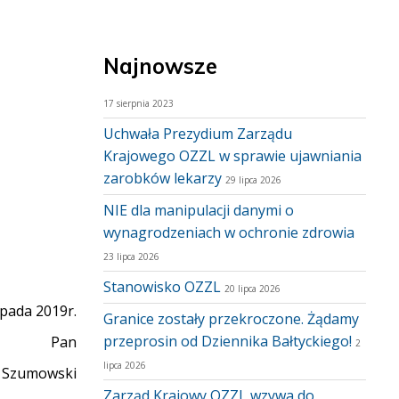
Najnowsze
17 sierpnia 2023
Uchwała Prezydium Zarządu
Krajowego OZZL w sprawie ujawniania
zarobków lekarzy
29 lipca 2026
NIE dla manipulacji danymi o
wynagrodzeniach w ochronie zdrowia
23 lipca 2026
Stanowisko OZZL
20 lipca 2026
opada 2019r.
Granice zostały przekroczone. Żądamy
przeprosin od Dziennika Bałtyckiego!
Pan
2
lipca 2026
z Szumowski
Zarząd Krajowy OZZL wzywa do