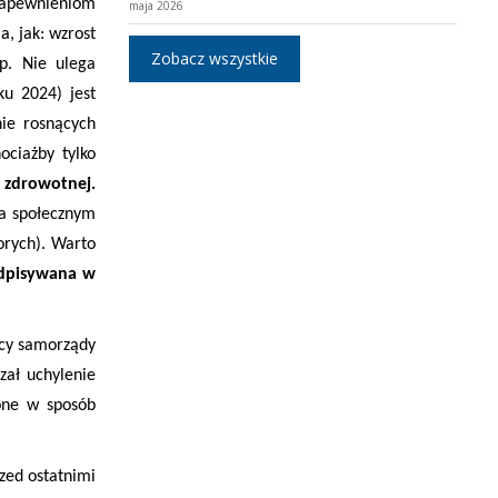
zapewnieniom
maja 2026
a, jak: wzrost
Zobacz wszystkie
tp. Nie ulega
u 2024) jest
nie rosnących
ociażby tylko
i zdrowotnej.
ca społecznym
orych). Warto
odpisywana w
ący samorządy
zał uchylenie
 one w sposób
zed ostatnimi