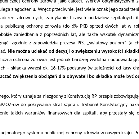
ublicznej ochrony zdrowia jako całości. Wbrew optymistycznym 
ulega złagodzeniu. Wręcz przeciwnie, jest wiele oznak jego zaostrzeni
wiadczeń zdrowotnych, zamykanie licznych oddziałów szpitalnych i
 na publiczną ochronę zdrowia (do 6% PKB sprzed dwóch lat w rok
łębokie zaniedbania z poprzednich lat, ale także wskutek dynamicz
gnąć, zgodnie z zapowiedzią prezesa PiS, „światowy poziom” (a ch
dać.
Nie można uciekać od decyzji o zwiększeniu wysokości składk
iczna ochrona zdrowia jest jednak bardziej wydolna i odpowiadają
h – składka wynosi ok. 16-17% podstawy (w zależności od kasy ch
naczać zwiększenia obciążeń dla obywateli bo składka może być 
nego, który uznaje za niezgodny z Konstytucją RP przepis zobowiązuj
SPZOZ-ów do pokrywania strat szpitali. Trybunał Konstytucyjny naka
nie takich warunków finansowych dla szpitali, aby przestały się
acjonalnego systemu publicznej ochrony zdrowia w naszym kraju. Pr