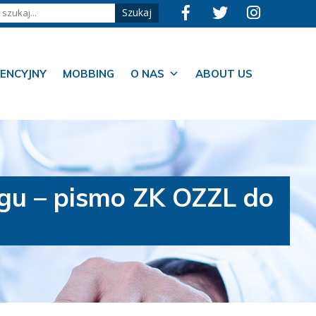
ENCYJNY
MOBBING
O NAS
ABOUT US
gu – pismo ZK OZZL do