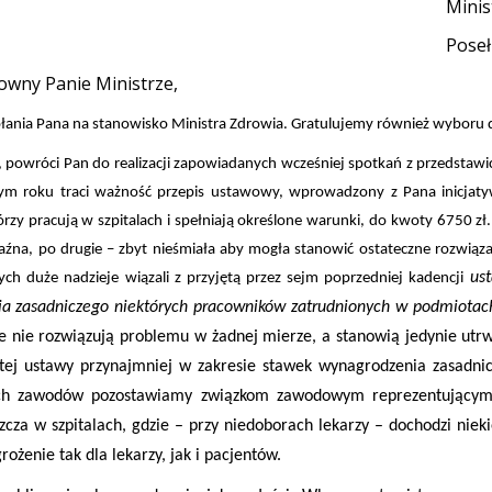
Minis
Poseł
owny Panie Ministrze,
ołania Pana na stanowisko Ministra Zdrowia. Gratulujemy również wyboru 
 powróci Pan do realizacji zapowiadanych wcześniej spotkań z przedstawi
łym roku traci ważność przepis ustawowy, wprowadzony z Pana inicjaty
órzy pracują w szpitalach i spełniają określone warunki, do kwoty 6750 zł
oraźna, po drugie – zbyt nieśmiała aby mogła stanowić ostateczne rozwiąz
us
ch duże nadzieje wiązali z przyjętą przez sejm poprzedniej kadencji
ia zasadniczego niektórych pracowników zatrudnionych w podmiotach
że nie rozwiązują problemu w żadnej mierze, a stanowią jedynie utrw
ej ustawy przynajmniej w zakresie stawek wynagrodzenia zasadnic
nych zawodów pozostawiamy związkom zawodowym reprezentującym
zcza w szpitalach, gdzie – przy niedoborach lekarzy – dochodzi nieki
enie tak dla lekarzy, jak i pacjentów.