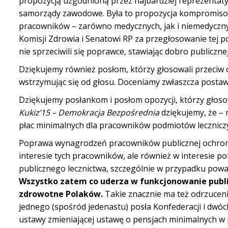
propozycją uzgodnioną przez najbardziej reprezenta
samorządy zawodowe. Była to propozycja kompromisowa
pracowników – zarówno medycznych, jak i niemedyczny
Komisji Zdrowia i Senatowi RP za przegłosowanie tej p
nie sprzeciwili się poprawce, stawiając dobro publiczn
Dziękujemy również posłom, którzy głosowali przeciw
wstrzymując się od głosu. Doceniamy zwłaszcza postawę
Dziękujemy posłankom i posłom opozycji, którzy głos
Kukiz’15 – Demokracja Bezpośrednia
dziękujemy, że –
płac minimalnych dla pracowników podmiotów leczniczy
Poprawa wynagrodzeń pracowników publicznej ochrony z
interesie tych pracowników, ale również w interesie p
publicznego lecznictwa, szczególnie w przypadku powa
Wszystko zatem co uderza w funkcjonowanie publi
zdrowotne Polaków.
Takie znacznie ma też odrzucenie
jednego (spośród jedenastu) posła Konfederacji i dw
ustawy zmieniającej ustawę o pensjach minimalnych w 