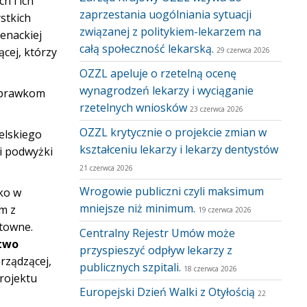
h i ich
zaprzestania uogólniania sytuacji
stkich
związanej z politykiem-lekarzem na
enackiej
całą społeczność lekarską.
cej, którzy
29 czerwca 2026
OZZL apeluje o rzetelną ocenę
wynagrodzeń lekarzy i wyciąganie
poprawkom
rzetelnych wniosków
23 czerwca 2026
OZZL krytycznie o projekcie zmian w
elskiego
kształceniu lekarzy i lekarzy dentystów
i podwyżki
21 czerwca 2026
Wrogowie publiczni czyli maksimum
ko w
mniejsze niż minimum.
m z
19 czerwca 2026
ztowne.
Centralny Rejestr Umów może
stwo
przyspieszyć odpływ lekarzy z
rządzącej,
publicznych szpitali.
18 czerwca 2026
rojektu
Europejski Dzień Walki z Otyłością
22