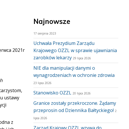
Najnowsze
17 sierpnia 2023
Uchwała Prezydium Zarządu
erwca 2021r
Krajowego OZZL w sprawie ujawniania
zarobków lekarzy
29 lipca 2026
NIE dla manipulacji danymi o
wynagrodzeniach w ochronie zdrowia
ch
23 lipca 2026
tarzystom,
Stanowisko OZZL
20 lipca 2026
tu ustawy
Granice zostały przekroczone. Żądamy
cji
przeprosin od Dziennika Bałtyckiego!
2
lipca 2026
odna z
Zarząd Krajowy OZZL wzywa do