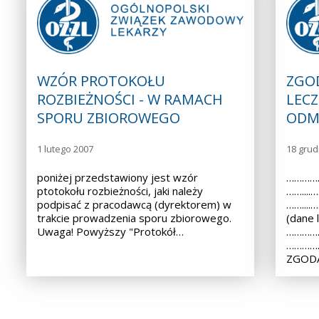
WZÓR PROTOKOŁU
ZGO
ROZBIEŻNOŚCI - W RAMACH
LECZ
SPORU ZBIOROWEGO
ODM
1 lutego 2007
18 grud
poniżej przedstawiony jest wzór
……………
ptotokołu rozbieżności, jaki należy
……...
podpisać z pracodawcą (dyrektorem) w
……...
trakcie prowadzenia sporu zbiorowego.
(dane 
Uwaga! Powyższy "Protokół…
……………
………………
ZGODA