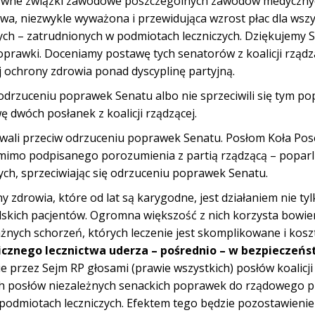
tywne związki zawodowe poszczególnych zawodów medycznyc
, niezwykle wyważona i przewidująca wzrost płac dla wszy
ch – zatrudnionych w podmiotach leczniczych. Dziękujemy S
oprawki. Doceniamy postawę tych senatorów z koalicji rządzą
ej ochrony zdrowia ponad dyscyplinę partyjną.
 odrzuceniu poprawek Senatu albo nie sprzeciwili się tym 
 dwóch posłanek z koalicji rządzącej.
owali przeciw odrzuceniu poprawek Senatu. Posłom Koła Pos
 mimo podpisanego porozumienia z partią rządzącą – poparl
ch, sprzeciwiając się odrzuceniu poprawek Senatu.
drowia, które od lat są karygodne, jest działaniem nie tyl
olskich pacjentów. Ogromna większość z nich korzysta bowie
żnych schorzeń, których leczenie jest skomplikowane i kos
cznego lecznictwa uderza – pośrednio – w bezpieczeń
 przez Sejm RP głosami (prawie wszystkich) posłów koalicji 
óch posłów niezależnych senackich poprawek do rządowego p
podmiotach leczniczych. Efektem tego będzie pozostawienie