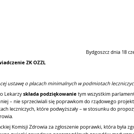
Bydgoszcz dnia 18 cz
iadczenie ZK OZZL
cej ustawę o płacach minimalnych w podmiotach leczniczy
o Lekarzy
składa podziękowanie
tym wszystkim parlamen
jmniej – nie sprzeciwiali się poprawkom do rządowego projek
ach leczniczych, które podwyższały – w stosunku do propozy
rowia.
kiej Komisji Zdrowia za zgłoszenie poprawki, która była zg