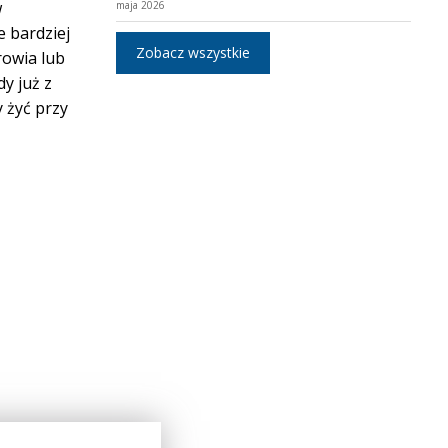
w
maja 2026
e bardziej
Zobacz wszystkie
rowia lub
dy już z
 żyć przy