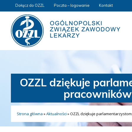
Dołącz do OZZL
Poczta – logowanie
Kontakt
OZZL dziękuje parlam
pracowników 
Strona główna
»
Aktualności
»
OZZL dziękuje parlamentarzystom