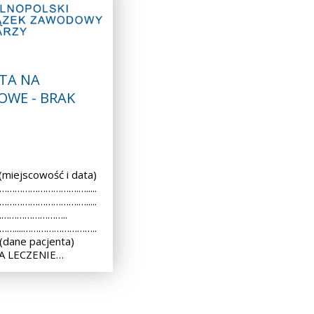
TA NA
OWE - BRAK
iejscowość i data)
 ………………………….….....
 ………………………….….....
..………………………..
 ……....………………………..
dane pacjenta)
A LECZENIE…