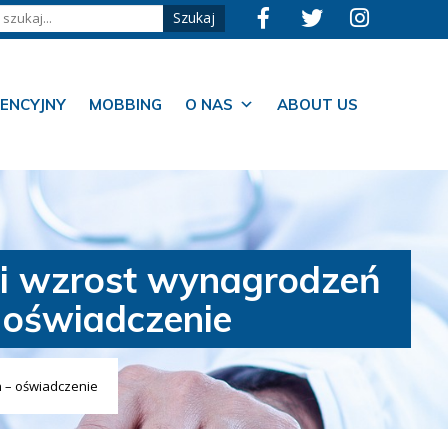
ENCYJNY
MOBBING
O NAS
ABOUT US
li wzrost wynagrodzeń
 oświadczenie
 – oświadczenie