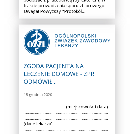
trakcie prowadzenia sporu zbiorowego.
Uwaga! Powyższy "Protokół…
ZGODA PACJENTA NA
LECZENIE DOMOWE - ZPR
ODMÓWIŁ…
18 grudnia 2020
……………………………….. (miejscowość i data)
……....……………………….. ………………………….….....
……....……………………….. ………………………….….....
(dane lekarza) ……....………………………..
………………………….…..... ……....………………………..