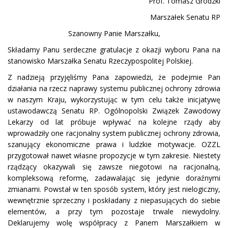
Prof. Tomasz Grodzki
Marszałek Senatu RP
Szanowny Panie Marszałku,
Składamy Panu serdeczne gratulacje z okazji wyboru Pana na
stanowisko Marszałka Senatu Rzeczypospolitej Polskiej.
Z nadzieją przyjęliśmy Pana zapowiedzi, że podejmie Pan
działania na rzecz naprawy systemu publicznej ochrony zdrowia
w naszym Kraju, wykorzystując w tym celu także inicjatywę
ustawodawczą Senatu RP. Ogólnopolski Związek Zawodowy
Lekarzy od lat próbuje wpływać na kolejne rządy aby
wprowadziły one racjonalny system publicznej ochrony zdrowia,
szanujący ekonomiczne prawa i ludzkie motywacje. OZZL
przygotował nawet własne propozycje w tym zakresie. Niestety
rządzący okazywali się zawsze niegotowi na racjonalną,
kompleksową reformę, zadawalając się jedynie doraźnymi
zmianami. Powstał w ten sposób system, który jest nielogiczny,
wewnętrznie sprzeczny i poskładany z niepasujących do siebie
elementów, a przy tym pozostaje trwale niewydolny.
Deklarujemy wolę współpracy z Panem Marszałkiem w