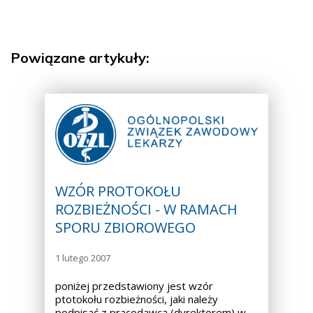
Powiązane artykuły:
WZÓR PROTOKOŁU
ROZBIEŻNOŚCI - W RAMACH
SPORU ZBIOROWEGO
1 lutego 2007
poniżej przedstawiony jest wzór
ptotokołu rozbieżności, jaki należy
podpisać z pracodawcą (dyrektorem) w