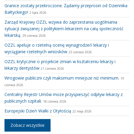
Granice zostały przekroczone. Żądamy przeprosin od Dziennika
Bałtyckiego!
2 lipca 2026
Zarząd Krajowy OZZL wzywa do zaprzestania uogólniania
sytuacji związanej z politykiem-lekarzem na całą społeczność
lekarską.
29 czerwca 2026
OZZL apeluje o rzetelną ocenę wynagrodzeń lekarzy i
wyciąganie rzetelnych wniosków
23 czerwca 2026
OZZL krytycznie o projekcie zmian w kształceniu lekarzy i
lekarzy dentystów
21 czerwca 2026
Wrogowie publiczni czyli maksimum mniejsze niż minimum.
19
czerwca 2026
Centralny Rejestr Umów może przyspieszyć odpływ lekarzy z
publicznych szpitali.
18 czerwca 2026
Europejski Dzień Walki z Otyłością
22 maja 2026
Zobacz wszystkie