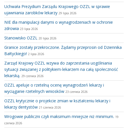
Uchwała Prezydium Zarządu Krajowego OZZL w sprawie
ujawniania zarobków lekarzy
29 lipca 2026
NIE dla manipulacji danymi o wynagrodzeniach w ochronie
zdrowia
23 lipca 2026
Stanowisko OZZL
20 lipca 2026
Granice zostały przekroczone. Żądamy przeprosin od Dziennika
Bałtyckiego!
2 lipca 2026
Zarząd Krajowy OZZL wzywa do zaprzestania uogólniania
sytuacji związanej z politykiem-lekarzem na całą społeczność
lekarską.
29 czerwca 2026
OZZL apeluje o rzetelną ocenę wynagrodzeń lekarzy i
wyciąganie rzetelnych wniosków
23 czerwca 2026
OZZL krytycznie o projekcie zmian w kształceniu lekarzy i
lekarzy dentystów
21 czerwca 2026
Wrogowie publiczni czyli maksimum mniejsze niż minimum.
19
czerwca 2026