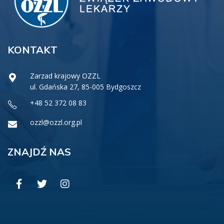
KONTAKT
Zarzad krajowy OZZL
ul. Gdańska 27, 85-005 Bydgoszcz
+48 52 372 08 83
ozzl@ozzl.org.pl
ZNAJDŹ NAS